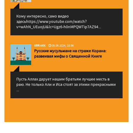
Кому интересно, само видео
здесьhttps://www.youtube.com/watch?
v=wAhN_UEuojU&lc=Ugz6-h0nMPQWTip7AZ94...
KRR AKK
09.06.2024, 18:56
Русские мусульмане на страже Корана:
pазвеивая мифы о Священной Книге
Пусть Аллах дарует нашим братьям лучшее месть в
раю. Не только Али и Иса стоят за этими прекрасными
...