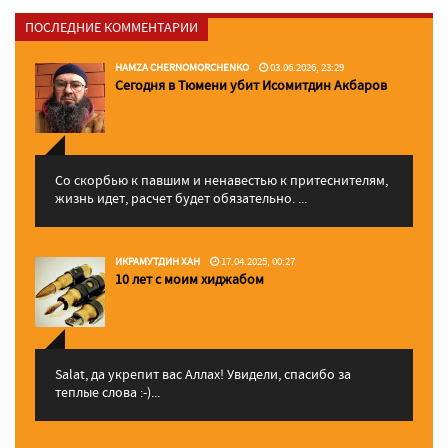
ПОСЛЕДНИЕ КОММЕНТАРИИ
HAMZA CHERNOMORCHENKO
03.06.2026, 23:29
Сегодня в Тюмени убит Исомитдин Акбаров
Со скорбью к павшим и ненавестью к притеснителям,
жизнь идет, расчет будет обязательно. ...
ИКРАМУТДИН ХАН
17.04.2025, 00:27
10 лет с моим хиджабом
Salat, да укрепит вас Аллаx! Увидели, спасибо за
теплые слова :-)...