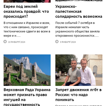
Евреи под землей
Украинско-
оказались правдой: что
палестинская
происходит?
солидарность возможна
В отношении к Израилю и всем,
После событий 7 октября в
что с ним связано, происходят
Израиле немалая часть
тектонические сдвиги во всем в
украинского общества заняла
мире и н......
откровенно просионистск......
10 ЯНВАРЯ'2024
3 ЯНВАРЯ'2024
Верховная Рада Украина
Запрет движения лгбт в
может признать право
России: что надо
ингушей на
понимать
государственность
Говоря о решении про запрет в