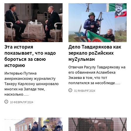
Эта история
Дело Тавдирякова как
показывает, что надо
зеркало роZийских
бороться за свою
муZульман
историю
Отвечая Расулу Тавдирякову на
его обвинения Асламбека
Интервью Путина
Эжаева в том, что тот
американскому журналисту
поплатился за несоблюде......
Такеру Карлсону шокировало
многих на Западе тем,
31 ЯНВАРЯ'2024
насколько......
10 ФЕВРАЛЯ'2024