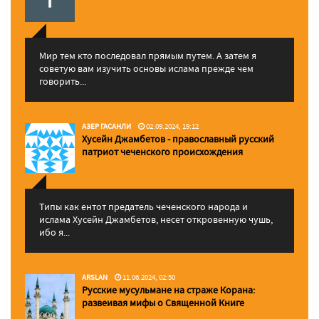
Мир тем кто последовал прямым путем. А затем я
советую вам изучить основы ислама прежде чем
говорить...
АЗЕР ГАСАНЛИ
02.09.2024, 19:12
Хусейн Джамбетов - православный русский
патриот чеченского происхождения
Типы как ентот предатель чеченского народа и
ислама Хусейн Джамбетов, несет откровенную чушь,
ибо я...
ARSLAN
11.06.2024, 02:50
Русские мусульмане на страже Корана:
pазвеивая мифы о Священной Книге