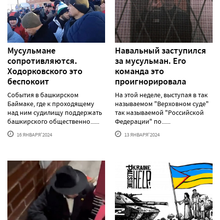
Мусульмане
Навальный заступился
сопротивляются.
за мусульман. Его
Ходорковского это
команда это
беспокоит
проигнорировала
События в башкирском
На этой неделе, выступая в так
Баймаке, где к проходящему
называемом "Верховном суде"
над ним судилищу поддержать
так называемой "Российской
башкирского общественно......
Федерации" по......
16 ЯНВАРЯ'2024
13 ЯНВАРЯ'2024