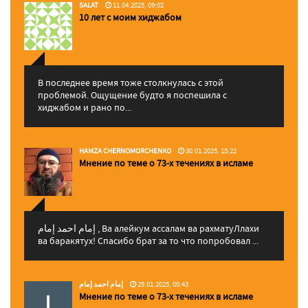
SALAT
11.04.2025, 09:02
10 лет с моим хиджабом
В последнее время тоже столкнулась с этой
проблемой. Ощущение будто я поспешила с
хиджабом и рано по...
HAMZA CHERNOMORCHENKO
30.01.2025, 15:22
Мнение по теме о 73-х течениях в исламе
إمام احمد إمام , Ва алейкум ассалам ва рахматуЛлахи
ва баракятух! Спасибо брат за то что попробовал ...
إمام احمد إمام
29.01.2025, 00:43
Мнение по теме о 73-х течениях в исламе