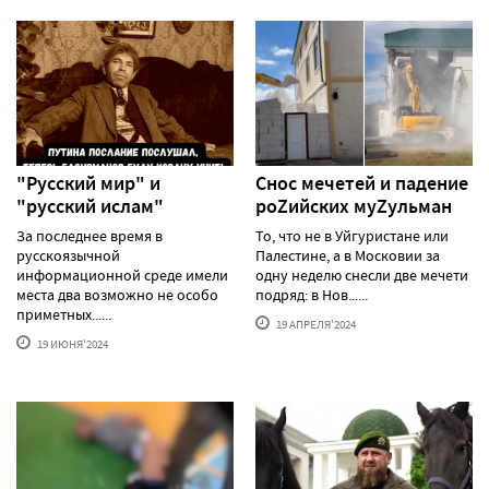
"Русский мир" и
Снос мечетей и падение
"русский ислам"
роZийских муZульман
За последнее время в
То, что не в Уйгуристане или
русскоязычной
Палестине, а в Московии за
информационной среде имели
одну неделю снесли две мечети
места два возможно не особо
подряд: в Нов......
приметных......
19 АПРЕЛЯ'2024
19 ИЮНЯ'2024