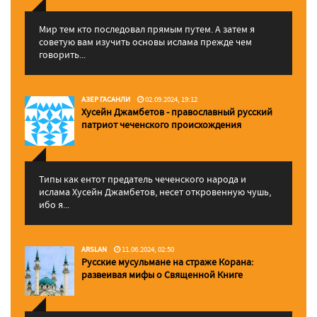
Мир тем кто последовал прямым путем. А затем я
советую вам изучить основы ислама прежде чем
говорить...
АЗЕР ГАСАНЛИ
02.09.2024, 19:12
Хусейн Джамбетов - православный русский
патриот чеченского происхождения
Типы как ентот предатель чеченского народа и
ислама Хусейн Джамбетов, несет откровенную чушь,
ибо я...
ARSLAN
11.06.2024, 02:50
Русские мусульмане на страже Корана:
pазвеивая мифы о Священной Книге