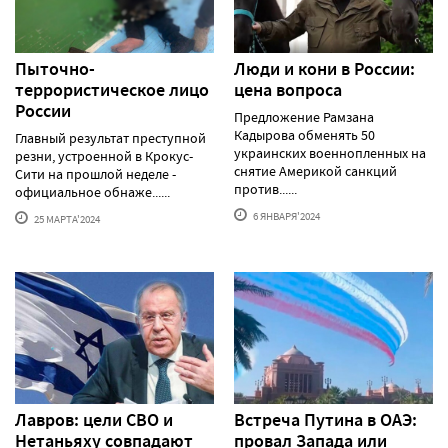
Пыточно-
Люди и кони в России:
террористическое лицо
цена вопроса
России
Предложение Рамзана
Кадырова обменять 50
Главный результат преступной
украинских военнопленных на
резни, устроенной в Крокус-
снятие Америкой санкций
Сити на прошлой неделе -
против......
официальное обнаже......
6 ЯНВАРЯ'2024
25 МАРТА'2024
Лавров: цели СВО и
Встреча Путина в ОАЭ:
Нетаньяху совпадают
провал Запада или