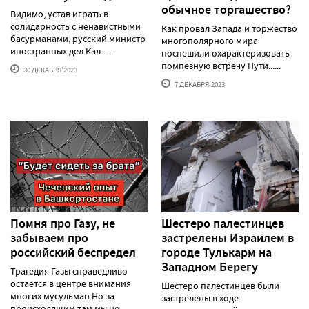
обычное торгашество?
Видимо, устав играть в
солидарность с ненавистными
Как провал Запада и торжество
басурманами, русский министр
многополярного мира
иностранных дел Кал......
поспешили охарактеризовать
помпезную встречу Пути......
30 ДЕКАБРЯ'2023
7 ДЕКАБРЯ'2023
Помня про Газу, не
Шестеро палестинцев
забываем про
застрелены Израилем в
российский беспредел
городе Тулькарм на
Западном Берегу
Трагедия Газы справедливо
остается в центре внимания
Шестеро палестинцев были
многих мусульман.Но за
застрелены в ходе
происходящим там мы не......