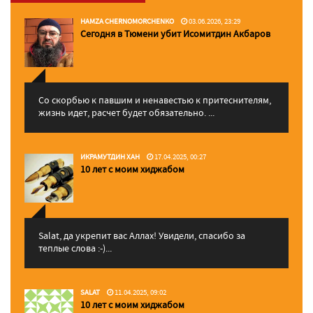
HAMZA CHERNOMORCHENKO
03.06.2026, 23:29
Сегодня в Тюмени убит Исомитдин Акбаров
Со скорбью к павшим и ненавестью к притеснителям,
жизнь идет, расчет будет обязательно. ...
ИКРАМУТДИН ХАН
17.04.2025, 00:27
10 лет с моим хиджабом
Salat, да укрепит вас Аллаx! Увидели, спасибо за
теплые слова :-)...
SALAT
11.04.2025, 09:02
10 лет с моим хиджабом