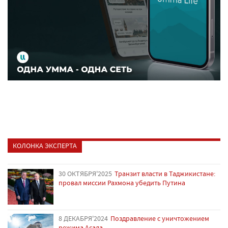
КОЛОНКА ЭКСПЕРТА
30 ОКТЯБРЯ'2025
Транзит власти в Таджикистане:
провал миссии Рахмона убедить Путина
8 ДЕКАБРЯ'2024
Поздравление с уничтожением
режима Асада