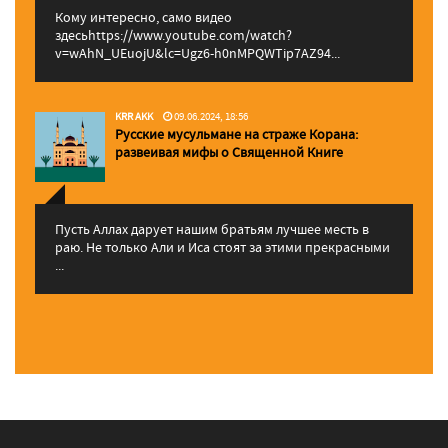
Кому интересно, само видео
здесьhttps://www.youtube.com/watch?
v=wAhN_UEuojU&lc=Ugz6-h0nMPQWTip7AZ94...
KRR AKK
09.06.2024, 18:56
Русские мусульмане на страже Корана:
pазвеивая мифы о Священной Книге
Пусть Аллах дарует нашим братьям лучшее месть в
раю. Не только Али и Иса стоят за этими прекрасными
...