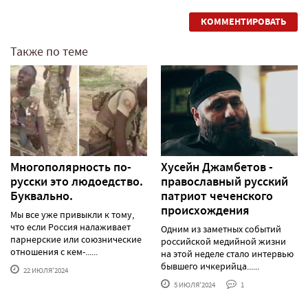
КОММЕНТИРОВАТЬ
Также по теме
Многополярность по-
Хусейн Джамбетов -
русски это людоедство.
православный русский
Буквально.
патриот чеченского
происхождения
Мы все уже привыкли к тому,
что если Россия налаживает
Одним из заметных событий
парнерские или союзнические
российской медийной жизни
отношения с кем-......
на этой неделе стало интервью
бывшего ичкерийца......
22 ИЮЛЯ'2024
5 ИЮЛЯ'2024
1