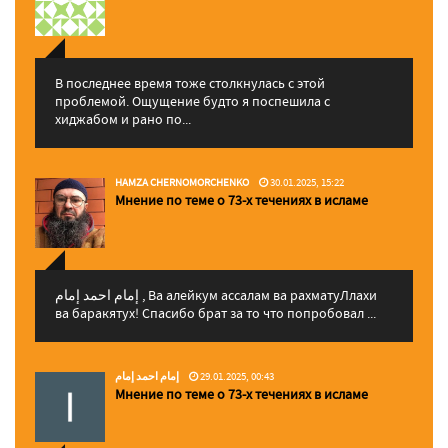
В последнее время тоже столкнулась с этой
проблемой. Ощущение будто я поспешила с
хиджабом и рано по...
HAMZA CHERNOMORCHENKO
30.01.2025, 15:22
Мнение по теме о 73-х течениях в исламе
إمام احمد إمام , Ва алейкум ассалам ва рахматуЛлахи
ва баракятух! Спасибо брат за то что попробовал ...
إمام احمد إمام
29.01.2025, 00:43
Мнение по теме о 73-х течениях в исламе