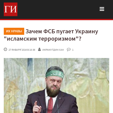
Зачем ФСБ пугает Украину
ИХ НРАВЫ
"исламским терроризмом"?
 27 ЯНВАРЯ'2016 В 18:36
ИКРАМУТДИН ХАН
 1