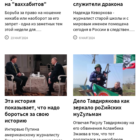
на "ваххабитов"
служители дракона
Борьба за право на ношение
Надежда Кеворкова -
никаба или наоборот за его
журналист старой школы и с
запрет - одна из заметных тем
мировым именем помещена
этой недели для......
сегодня в России в следствен......
23 МАЯ'2024
6 МАЯ'2024
Эта история
Дело Тавдирякова как
показывает, что надо
зеркало роZийских
бороться за свою
муZульман
историю
Отвечая Расулу Тавдирякову на
его обвинения Асламбека
Интервью Путина
Эжаева в том, что тот
американскому журналисту
поплатился за несоблюде......