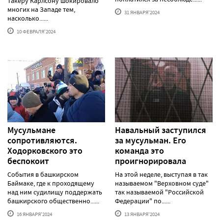
Такеру Карлсону шокировало
многих на Западе тем,
31 ЯНВАРЯ'2024
насколько......
10 ФЕВРАЛЯ'2024
Мусульмане
Навальный заступился
сопротивляются.
за мусульман. Его
Ходорковского это
команда это
беспокоит
проигнорировала
События в башкирском
На этой неделе, выступая в так
Баймаке, где к проходящему
называемом "Верховном суде"
над ним судилищу поддержать
так называемой "Российской
башкирского общественно......
Федерации" по......
16 ЯНВАРЯ'2024
13 ЯНВАРЯ'2024