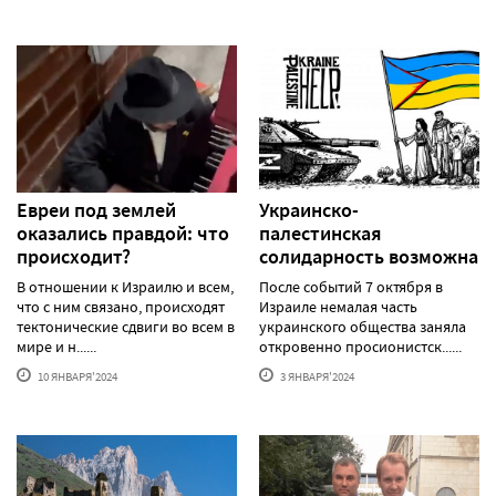
Евреи под землей
Украинско-
оказались правдой: что
палестинская
происходит?
солидарность возможна
В отношении к Израилю и всем,
После событий 7 октября в
что с ним связано, происходят
Израиле немалая часть
тектонические сдвиги во всем в
украинского общества заняла
мире и н......
откровенно просионистск......
10 ЯНВАРЯ'2024
3 ЯНВАРЯ'2024