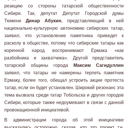
реакцию со стороны татарской общественности
Сибири. Так, депутат Депутат Городской думы
Тюмени
Динар Абукин
, представляющий в ней
национально-культурную автономию сибирских татар,
заявил, что установление памятника приведет к
расколу в обществе, потому что сибирские татары как
коренной народ воспринимают Ермака «как
разбойника и захватчика». Другой представитель
татарской общины города
Максим Сагидуллин
заявил, что татары не намерены терпеть памятник
Ермаку, более того, обещал устроить акции протеста
татар, если он будет установлен. Широкий резонанс эта
тема вызвала среди татар Тобольска и других городов
Сибири, которые также недоумевают в связи с данной
провокационной инициативой.
В администрации города об этой инициативе
высказались осторожно, сказав, что это проект т.н.