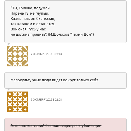
"Ты, Гришка, подумай.
Парень ты не глупый.
Казак - как он был казак,
так казаком и останется.
Вонючая Русь у нас
не должна править". (М.Шолохов "Тихий Дон")
7 ОКТЯБРЯ'2015 В 16:13
Малокультурные люди видят вокруг только себя.
7 ОКТЯБРЯ'2015 В 22:08
Этот комментарий был запрещен для публикации