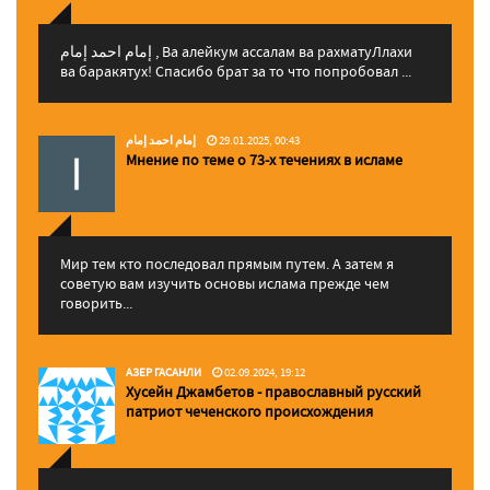
إمام احمد إمام , Ва алейкум ассалам ва рахматуЛлахи
ва баракятух! Спасибо брат за то что попробовал ...
إمام احمد إمام
29.01.2025, 00:43
Мнение по теме о 73-х течениях в исламе
Мир тем кто последовал прямым путем. А затем я
советую вам изучить основы ислама прежде чем
говорить...
АЗЕР ГАСАНЛИ
02.09.2024, 19:12
Хусейн Джамбетов - православный русский
патриот чеченского происхождения