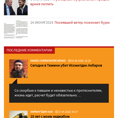
время петлять
24 ИЮНЯ'2024
Посеявший ветер пожинает бурю
ПОСЛЕДНИЕ КОММЕНТАРИИ
HAMZA CHERNOMORCHENKO
03.06.2026, 23:29
Сегодня в Тюмени убит Исомитдин Акбаров
Со скорбью к павшим и ненавестью к притеснителям,
жизнь идет, расчет будет обязательно. ...
ИКРАМУТДИН ХАН
17.04.2025, 00:27
10 лет с моим хиджабом