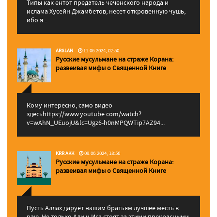
Типы как ентот предатель чеченского народа и
ислама Хусейн Джамбетов, несет откровенную чушь,
ибо я...
ARSLAN
11.06.2024, 02:50
Русские мусульмане на страже Корана:
pазвеивая мифы о Священной Книге
Кому интересно, само видео
здесьhttps://www.youtube.com/watch?
v=wAhN_UEuojU&lc=Ugz6-h0nMPQWTip7AZ94...
KRR AKK
09.06.2024, 18:56
Русские мусульмане на страже Корана:
pазвеивая мифы о Священной Книге
Пусть Аллах дарует нашим братьям лучшее месть в
раю. Не только Али и Иса стоят за этими прекрасными