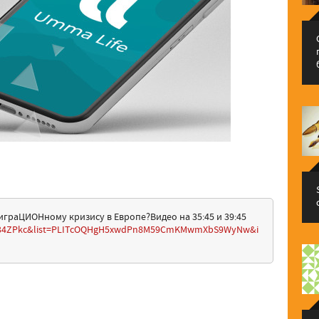
граЦИОНному кризису в Европе?Видео на 35:45 и 39:45
2534ZPkc&list=PLITcOQHgH5xwdPn8M59CmKMwmXbS9WyNw&i