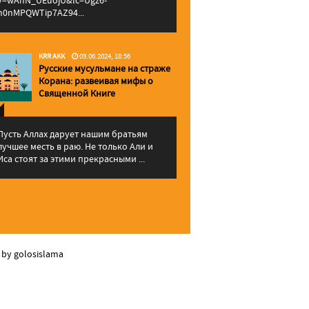
v=wAhN_UEuojU&lc=Ugz6-
h0nMPQWTip7AZ94...
KRR AKK
09.06.2024, 18:56
Русские мусульмане на страже
Корана: pазвеивая мифы о
Священной Книге
Пусть Аллах дарует нашим братьям
лучшее месть в раю. Не только Али и
Иса стоят за этими прекрасными ...
 by golosislama