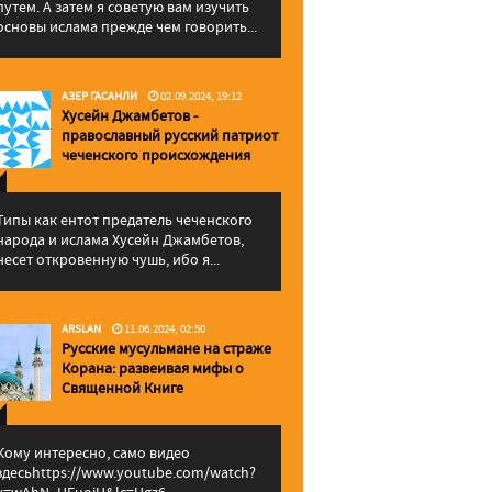
путем. А затем я советую вам изучить
основы ислама прежде чем говорить...
АЗЕР ГАСАНЛИ
02.09.2024, 19:12
Хусейн Джамбетов -
православный русский патриот
чеченского происхождения
Типы как ентот предатель чеченского
народа и ислама Хусейн Джамбетов,
несет откровенную чушь, ибо я...
ARSLAN
11.06.2024, 02:50
Русские мусульмане на страже
Корана: pазвеивая мифы о
Священной Книге
Кому интересно, само видео
здесьhttps://www.youtube.com/watch?