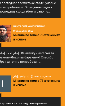
В последнее время тоже столкнулась с
этой проблемой. Ощущение будто я
поспешила с хиджабом и рано по...
HAMZA CHERNOMORCHENKO
30.01.2025, 15:22
Мнение по теме о 73-х течениях
в исламе
إمام احمد إما , Ва алейкум ассалам ва
рахматуЛлахи ва баракятух! Спасибо
брат за то что попробовал ...
إمام احمد إمام
29.01.2025, 00:43
Мнение по теме о 73-х течениях
в исламе
Мир тем кто последовал прямым