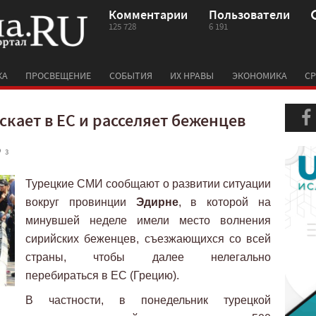
Комментарии
Пользователи
125 728
6 191
КА
ПРОСВЕЩЕНИЕ
СОБЫТИЯ
ИХ НРАВЫ
ЭКОНОМИКА
СР
скает в ЕС и расселяет беженцев
 3
Турецкие СМИ сообщают о развитии ситуации
вокруг провинции
Эдирне
, в которой на
минувшей неделе имели место волнения
сирийских беженцев, съезжающихся со всей
страны, чтобы далее нелегально
перебираться в ЕС (Грецию).
В частности, в понедельник турецкой