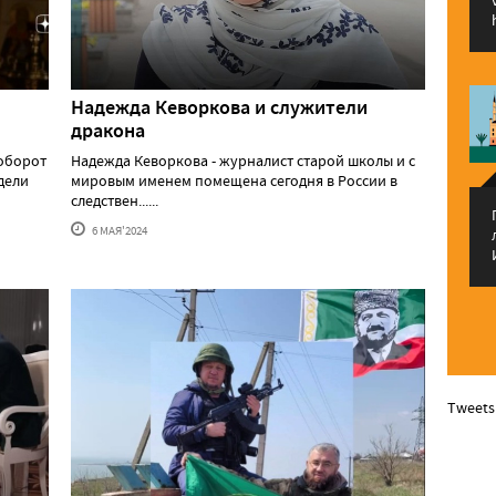
Надежда Кеворкова и служители
дракона
аоборот
Надежда Кеворкова - журналист старой школы и с
едели
мировым именем помещена сегодня в России в
следствен......
6 МАЯ'2024
Tweets