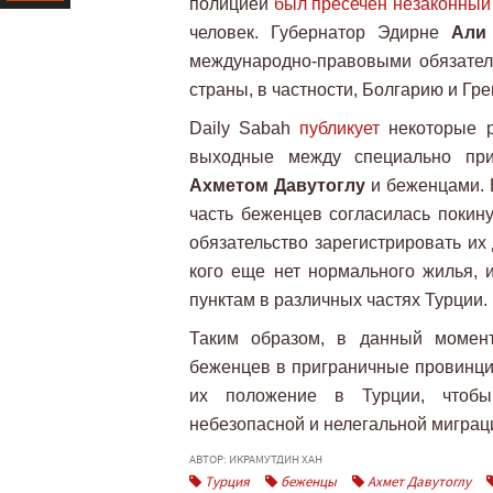
полицией
был пресечен незаконный
Ресурс
человек. Губернатор Эдирне
Али
международно-правовыми обязател
страны, в частности, Болгарию и Гре
Daily Sabah
публикует
некоторые р
выходные между специально пр
Ахметом Давутоглу
и беженцами. 
часть беженцев согласилась покину
обязательство зарегистрировать их
кого еще нет нормального жилья, 
пунктам в различных частях Турции.
Таким образом, в данный момент
беженцев в приграничные провинции
их положение в Турции, чтобы
небезопасной и нелегальной миграц
АВТОР: ИКРАМУТДИН ХАН
Турция
беженцы
Ахмет Давутоглу