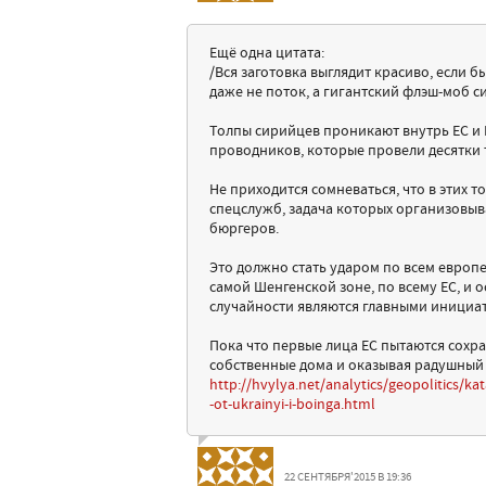
Ещё одна цитата:
/Вся заготовка выглядит красиво, если 
даже не поток, а гигантский флэш-моб с
Толпы сирийцев проникают внутрь ЕС и 
проводников, которые провели десятки 
Не приходится сомневаться, что в этих 
спецслужб, задача которых организовыв
бюргеров.
Это должно стать ударом по всем европ
самой Шенгенской зоне, по всему ЕС, и 
случайности являются главными инициа
Пока что первые лица ЕС пытаются сохр
собственные дома и оказывая радушный
http://hvylya.net/analytics/geopolitics/k
-ot-ukrainyi-i-boinga.html
22 СЕНТЯБРЯ'2015 В 19:36