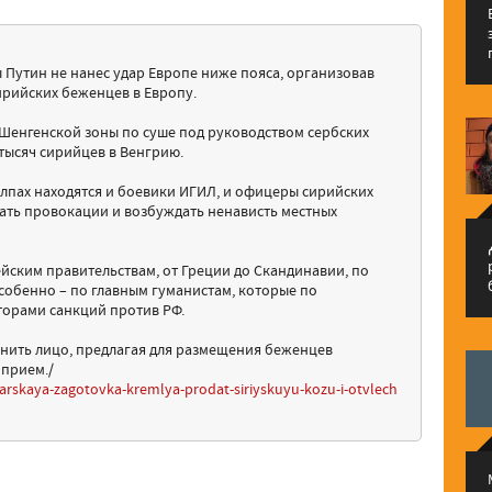
бы Путин не нанес удар Европе ниже пояса, организовав
ирийских беженцев в Европу.
Шенгенской зоны по суше под руководством сербских
тысяч сирийцев в Венгрию.
толпах находятся и боевики ИГИЛ, и офицеры сирийских
ать провокации и возбуждать ненависть местных
م
ейским правительствам, от Греции до Скандинавии, по
особенно – по главным гуманистам, которые по
торами санкций против РФ.
анить лицо, предлагая для размещения беженцев
 прием./
atarskaya-zagotovka-kremlya-prodat-siriyskuyu-kozu-i-otvlech