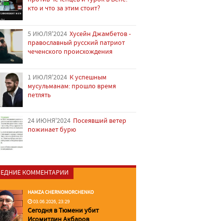
кто и что за этим стоит?
5 ИЮЛЯ'2024
Хусейн Джамбетов -
православный русский патриот
чеченского происхождения
1 ИЮЛЯ'2024
К успешным
мусульманам: прошло время
петлять
24 ИЮНЯ'2024
Посеявший ветер
пожинает бурю
ЕДНИЕ КОММЕНТАРИИ
HAMZA CHERNOMORCHENKO
03.06.2026, 23:29
Сегодня в Тюмени убит
Исомитдин Акбаров