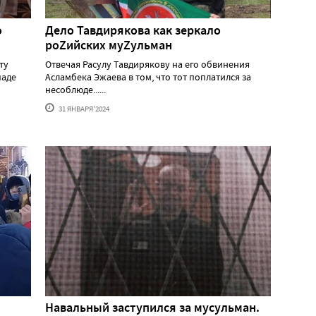
о
Дело Тавдирякова как зеркало
роZийских муZульман
ту
Отвечая Расулу Тавдирякову на его обвинения
паде
Асламбека Эжаева в том, что тот поплатился за
несоблюде......
31 ЯНВАРЯ'2024
Навальный заступился за мусульман.