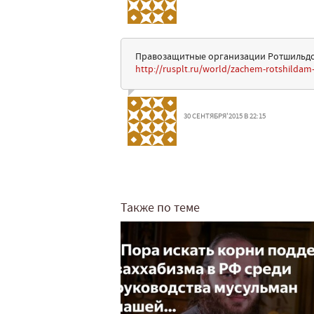
Правозащитные организации Ротшильдо
http://rusplt.ru/world/zachem-rotshilda
30 СЕНТЯБРЯ'2015 В 22:15
Также по теме