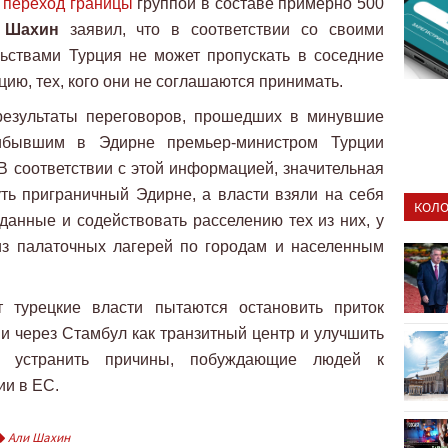
 переход границы
группой в составе примерно 500
 Шахин
заявил, что в соответствии со своими
ьствами Турция не может пропускать в соседние
цию, тех, кого они не соглашаются принимать.
езультаты переговоров, прошедших в минувшие
ибывшим в Эдирне премьер-министром Турции
В соответствии с этой информацией, значительная
ть приграничный Эдирне, а власти взяли на себя
КОЛО
 данные и содействовать расселению тех из них, у
из палаточных лагерей по городам и населенным
 турецкие власти пытаются остановить приток
 через Стамбул как транзитный центр и улучшить
 устранить причины, побуждающие людей к
ии в ЕС.
Али Шахин