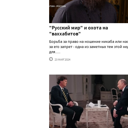
"Русский мир" и охота на
"ваххабитов"
Борьба за право на ношение никаба или н
за его запрет - одна из заметных тем этой н
для......
23 МАЯ'2024