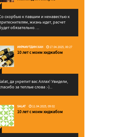
Со скорбью к павшим и ненавестью к
притеснителям, жизнь идет, расчет
будет обязательно. ...
ИКРАМУТДИН ХАН
17.04.2025, 00:27
10 лет с моим хиджабом
Salat, да укрепит вас Аллаx! Увидели,
спасибо за теплые слова :-)...
SALAT
11.04.2025, 09:02
10 лет с моим хиджабом