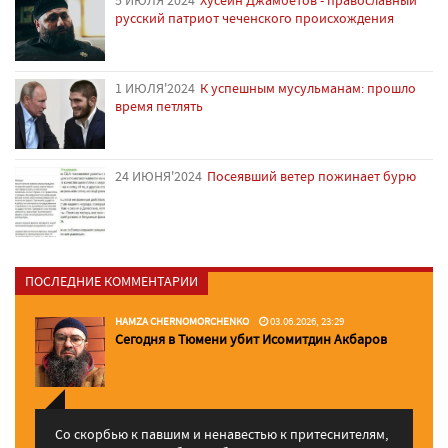
5 ИЮЛЯ'2024
Хусейн Джамбетов - православный
русский патриот чеченского происхождения
1 ИЮЛЯ'2024
К успешным мусульманам: прошло
время петлять
24 ИЮНЯ'2024
Посеявший ветер пожинает бурю
ПОСЛЕДНИЕ КОММЕНТАРИИ
HAMZA CHERNOMORCHENKO
03.06.2026, 23:29
Сегодня в Тюмени убит Исомитдин Акбаров
Со скорбью к павшим и ненавестью к притеснителям,