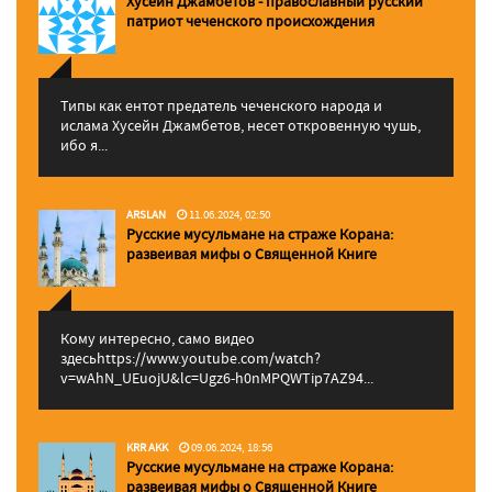
Хусейн Джамбетов - православный русский
патриот чеченского происхождения
Типы как ентот предатель чеченского народа и
ислама Хусейн Джамбетов, несет откровенную чушь,
ибо я...
ARSLAN
11.06.2024, 02:50
Русские мусульмане на страже Корана:
pазвеивая мифы о Священной Книге
Кому интересно, само видео
здесьhttps://www.youtube.com/watch?
v=wAhN_UEuojU&lc=Ugz6-h0nMPQWTip7AZ94...
KRR AKK
09.06.2024, 18:56
Русские мусульмане на страже Корана:
pазвеивая мифы о Священной Книге