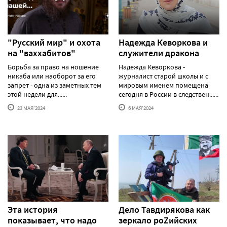
"Русский мир" и охота
Надежда Кеворкова и
на "ваххабитов"
служители дракона
Борьба за право на ношение
Надежда Кеворкова -
никаба или наоборот за его
журналист старой школы и с
запрет - одна из заметных тем
мировым именем помещена
этой недели для......
сегодня в России в следствен......
23 МАЯ'2024
6 МАЯ'2024
Эта история
Дело Тавдирякова как
показывает, что надо
зеркало роZийских