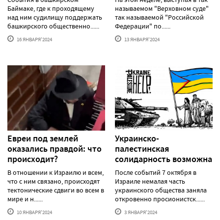
Баймаке, где к проходящему
называемом "Верховном суде"
над ним судилищу поддержать
так называемой "Российской
башкирского общественно......
Федерации" по......
16 ЯНВАРЯ'2024
13 ЯНВАРЯ'2024
Евреи под землей
Украинско-
оказались правдой: что
палестинская
происходит?
солидарность возможна
В отношении к Израилю и всем,
После событий 7 октября в
что с ним связано, происходят
Израиле немалая часть
тектонические сдвиги во всем в
украинского общества заняла
мире и н......
откровенно просионистск......
10 ЯНВАРЯ'2024
3 ЯНВАРЯ'2024