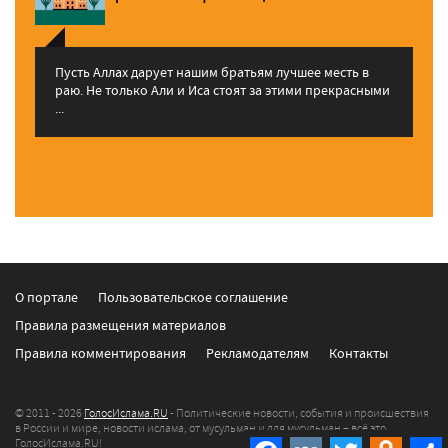
Пусть Аллах дарует нашим братьям лучшее месть в
раю. Не только Али и Иса стоят за этими прекрасными
...
О портале
Пользовательское соглашение
Правила размещения материалов
Правила комментирования
Рекламодателям
Контакты
© 2011 - 2026
ГолосИслама.RU
- Политические новости, события и происшествия
в России и мире, новости ислама, от мусульман и для мусульман – всё это
Facebook
VK
Twitter
Odnokla
ГолосИслама.RU!