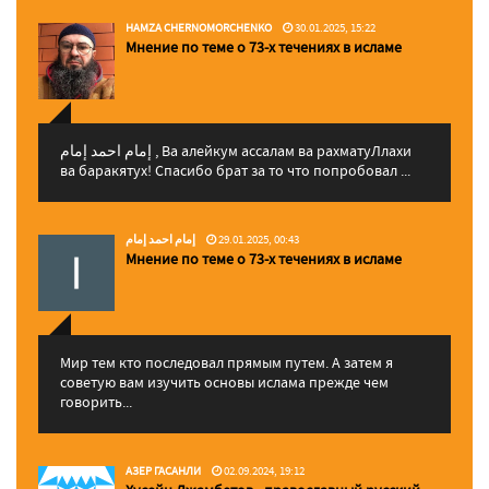
HAMZA CHERNOMORCHENKO
30.01.2025, 15:22
Мнение по теме о 73-х течениях в исламе
إمام احمد إمام , Ва алейкум ассалам ва рахматуЛлахи
ва баракятух! Спасибо брат за то что попробовал ...
إمام احمد إمام
29.01.2025, 00:43
Мнение по теме о 73-х течениях в исламе
Мир тем кто последовал прямым путем. А затем я
советую вам изучить основы ислама прежде чем
говорить...
АЗЕР ГАСАНЛИ
02.09.2024, 19:12