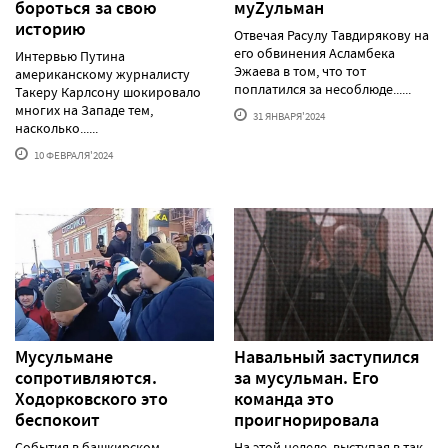
бороться за свою
муZульман
историю
Отвечая Расулу Тавдирякову на
его обвинения Асламбека
Интервью Путина
Эжаева в том, что тот
американскому журналисту
поплатился за несоблюде......
Такеру Карлсону шокировало
многих на Западе тем,
31 ЯНВАРЯ'2024
насколько......
10 ФЕВРАЛЯ'2024
Мусульмане
Навальный заступился
сопротивляются.
за мусульман. Его
Ходорковского это
команда это
беспокоит
проигнорировала
События в башкирском
На этой неделе, выступая в так