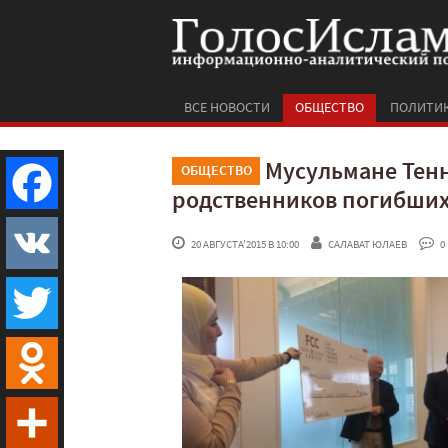
ВСЕ НОВОСТИ
ОБЩЕСТВО
ПОЛИТИ
Мусульмане Тен
ОБЩЕСТВО
родственников погибши
Facebook
 20 АВГУСТА'2015 В 10:00
САЛАВАТ ЮЛАЕВ
 0
VK
Twitter
Odnoklassniki