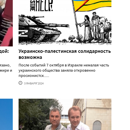
дой:
Украинско-палестинская солидарность
возможна
язано,
После событий 7 октября в Израиле немалая часть
 мире и
украинского общества заняла откровенно
просионистск......
3 ЯНВАРЯ'2024