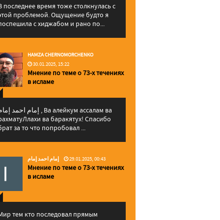
В последнее время тоже столкнулась с
этой проблемой. Ощущение будто я
поспешила с хиджабом и рано по...
HAMZA CHERNOMORCHENKO
30.01.2025, 15:22
Мнение по теме о 73-х течениях
в исламе
إمام احمد إما , Ва алейкум ассалам ва
рахматуЛлахи ва баракятух! Спасибо
брат за то что попробовал ...
إمام احمد إمام
29.01.2025, 00:43
Мнение по теме о 73-х течениях
в исламе
Мир тем кто последовал прямым