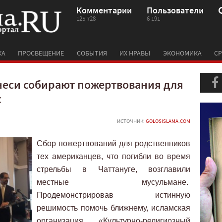
Комментарии
Пользователи
125 728
6 191
КА
ПРОСВЕЩЕНИЕ
СОБЫТИЯ
ИХ НРАВЫ
ЭКОНОМИКА
СР
неси собирают пожертвования для
х
ИСТОЧНИК:
GOLOSISLAMA.COM
Сбор пожертвований для родственников
тех американцев, что погибли во время
стрельбы в Чаттануге, возглавили
местные мусульмане.
Продемонстрировав истинную
решимость помочь ближнему, исламская
организация «Культурно-религиозный