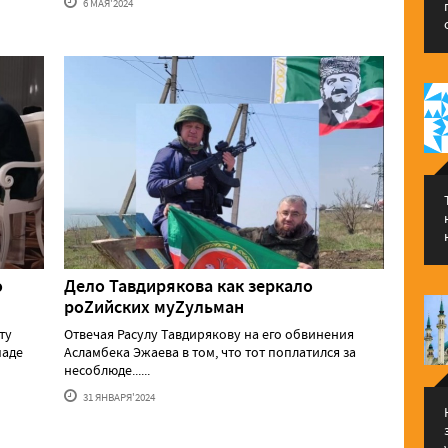
6 МАЯ'2024
о
Дело Тавдирякова как зеркало
роZийских муZульман
ту
Отвечая Расулу Тавдирякову на его обвинения
паде
Асламбека Эжаева в том, что тот поплатился за
несоблюде......
31 ЯНВАРЯ'2024