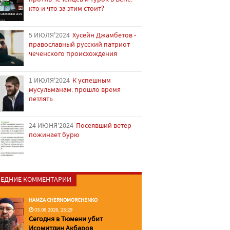
кто и что за этим стоит?
5 ИЮЛЯ'2024
Хусейн Джамбетов -
православный русский патриот
чеченского происхождения
1 ИЮЛЯ'2024
К успешным
мусульманам: прошло время
петлять
24 ИЮНЯ'2024
Посеявший ветер
пожинает бурю
ЕДНИЕ КОММЕНТАРИИ
HAMZA CHERNOMORCHENKO
03.06.2026, 23:29
Сегодня в Тюмени убит
Исомитдин Акбаров