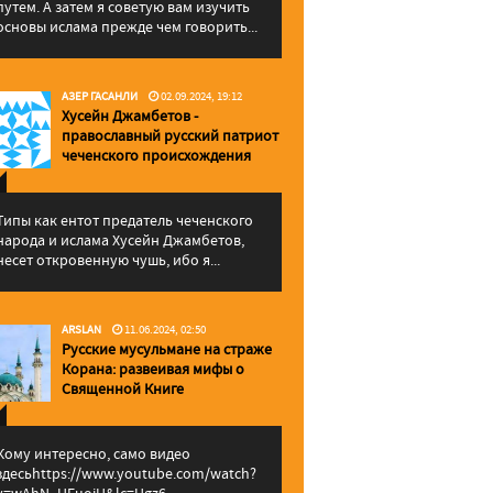
путем. А затем я советую вам изучить
основы ислама прежде чем говорить...
АЗЕР ГАСАНЛИ
02.09.2024, 19:12
Хусейн Джамбетов -
православный русский патриот
чеченского происхождения
Типы как ентот предатель чеченского
народа и ислама Хусейн Джамбетов,
несет откровенную чушь, ибо я...
ARSLAN
11.06.2024, 02:50
Русские мусульмане на страже
Корана: pазвеивая мифы о
Священной Книге
Кому интересно, само видео
здесьhttps://www.youtube.com/watch?