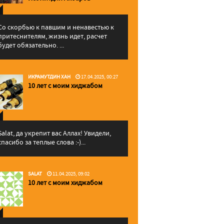
Со скорбью к павшим и ненавестью к
притеснителям, жизнь идет, расчет
будет обязательно. ...
ИКРАМУТДИН ХАН
17.04.2025, 00:27
10 лет с моим хиджабом
Salat, да укрепит вас Аллаx! Увидели,
спасибо за теплые слова :-)...
SALAT
11.04.2025, 09:02
10 лет с моим хиджабом