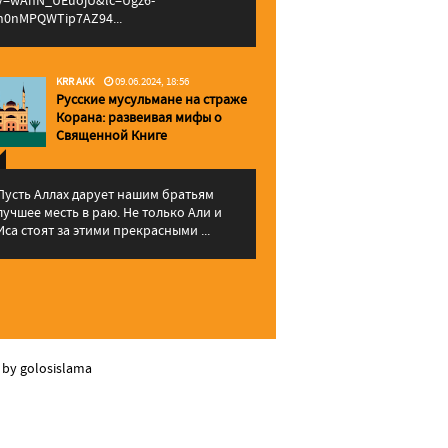
v=wAhN_UEuojU&lc=Ugz6-
h0nMPQWTip7AZ94...
KRR AKK
09.06.2024, 18:56
Русские мусульмане на страже
Корана: pазвеивая мифы о
Священной Книге
Пусть Аллах дарует нашим братьям
лучшее месть в раю. Не только Али и
Иса стоят за этими прекрасными ...
 by golosislama