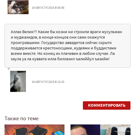
16 АВГУСТА'2015 В 08:58
Аллах Велик!!! Какие бы козни ни строили враги мусульман
и муджахидов, в конце-концов они сами окажутся
проигравшими. Государство аввадитов сейчас скрыто
поддерживается крестоносцами, иудеями и буддистами
всеми вместе. Но конец их плачевен в любом случае. Ла
хаула уа ла куввата илла биллахил ъалиййул ъазийм!
16 АВГУСТА'2015 В 13:20
КОММЕНТИРОВАТЬ
Также по теме