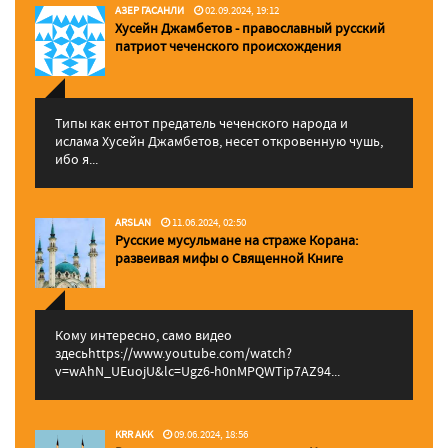
АЗЕР ГАСАНЛИ
02.09.2024, 19:12
Хусейн Джамбетов - православный русский
патриот чеченского происхождения
Типы как ентот предатель чеченского народа и
ислама Хусейн Джамбетов, несет откровенную чушь,
ибо я...
ARSLAN
11.06.2024, 02:50
Русские мусульмане на страже Корана:
pазвеивая мифы о Священной Книге
Кому интересно, само видео
здесьhttps://www.youtube.com/watch?
v=wAhN_UEuojU&lc=Ugz6-h0nMPQWTip7AZ94...
KRR AKK
09.06.2024, 18:56