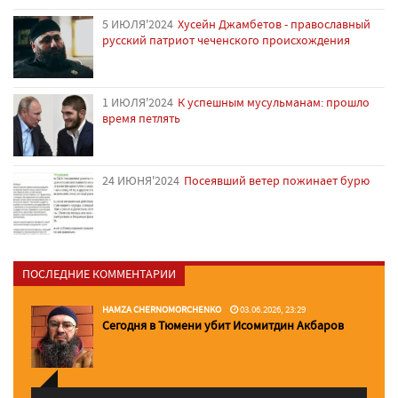
5 ИЮЛЯ'2024
Хусейн Джамбетов - православный
русский патриот чеченского происхождения
1 ИЮЛЯ'2024
К успешным мусульманам: прошло
время петлять
24 ИЮНЯ'2024
Посеявший ветер пожинает бурю
ПОСЛЕДНИЕ КОММЕНТАРИИ
HAMZA CHERNOMORCHENKO
03.06.2026, 23:29
Сегодня в Тюмени убит Исомитдин Акбаров