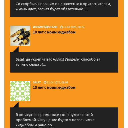
Со скорбью к павшим и ненавестью к притеснителям,
жизнь идет, расчет будет обязательно. ...
ИКРАМУТДИН ХАН
17.04.2025, 00:27
10 лет с моим хиджабом
Salat, да укрепит вас Аллаx! Увидели, спасибо за
теплые слова :-)...
SALAT
11.04.2025, 09:02
10 лет с моим хиджабом
В последнее время тоже столкнулась с этой
проблемой. Ощущение будто я поспешила с
хиджабом и рано по...