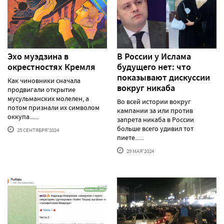
Эхо муэдзина в
В России у Ислама
окрестностях Кремля
будущего нет: что
показывают дискуссии
Как чиновники сначала
вокруг никаба
продвигали открытие
мусульманских молелен, а
Во всей истории вокруг
потом признали их символом
кампании за или против
оккупа......
запрета никаба в России
больше всего удивил тот
25 СЕНТЯБРЯ'2024
пиете......
29 МАЯ'2024