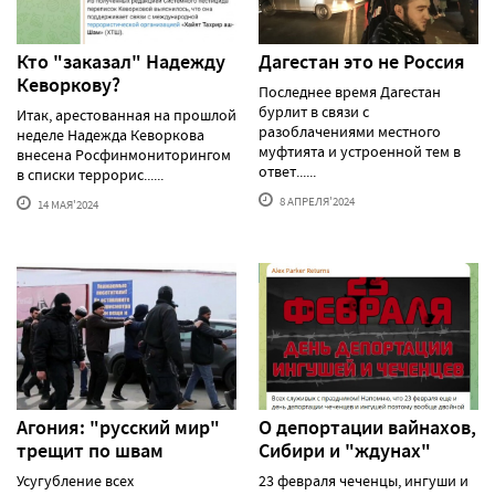
Кто "заказал" Надежду
Дагестан это не Россия
Кеворкову?
Последнее время Дагестан
бурлит в связи с
Итак, арестованная на прошлой
разоблачениями местного
неделе Надежда Кеворкова
муфтията и устроенной тем в
внесена Росфинмониторингом
ответ......
в списки террорис......
8 АПРЕЛЯ'2024
14 МАЯ'2024
Агония: "русский мир"
О депортации вайнахов,
трещит по швам
Сибири и "ждунах"
Усугубление всех
23 февраля чеченцы, ингуши и