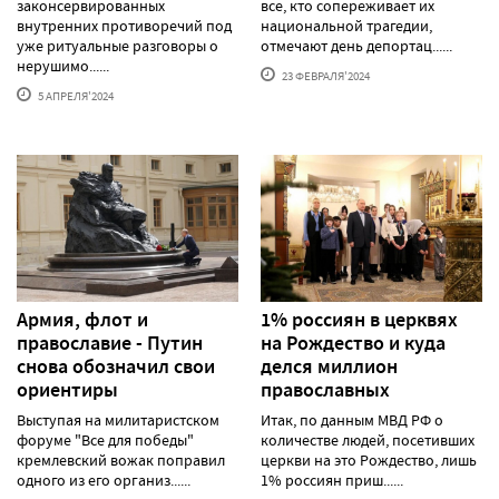
законсервированных
все, кто сопереживает их
внутренних противоречий под
национальной трагедии,
уже ритуальные разговоры о
отмечают день депортац......
нерушимо......
23 ФЕВРАЛЯ'2024
5 АПРЕЛЯ'2024
Армия, флот и
1% россиян в церквях
православие - Путин
на Рождество и куда
снова обозначил свои
делся миллион
ориентиры
православных
Выступая на милитаристском
Итак, по данным МВД РФ о
форуме "Все для победы"
количестве людей, посетивших
кремлевский вожак поправил
церкви на это Рождество, лишь
одного из его организ......
1% россиян приш......