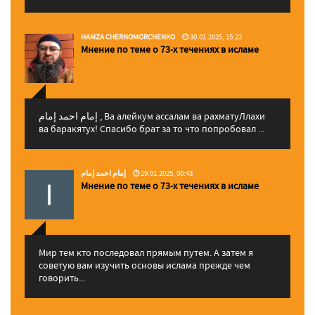
HAMZA CHERNOMORCHENKO
30.01.2025, 15:22
Мнение по теме о 73-х течениях в исламе
إمام احمد إمام , Ва алейкум ассалам ва рахматуЛлахи
ва баракятух! Спасибо брат за то что попробовал ...
إمام احمد إمام
29.01.2025, 00:43
Мнение по теме о 73-х течениях в исламе
Мир тем кто последовал прямым путем. А затем я
советую вам изучить основы ислама прежде чем
говорить...