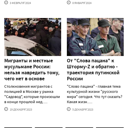
3 ФЕВРАЛЯ'2024
8 ЯНВАРЯ'2024
Мигранты и местные
От "Слова пацана" к
мусульмане России:
Шторму-Z и обратно -
нельзя навредить тому,
траектория путинской
чего нет в основе
России
Столкновения мигрантов с
"Слово пацана" - главная тема
полицией в Москве у рынка
культурной жизни "русского
"Садовод", которые произошли
мира" сегодня. Что тут сказать?
в конце прошлой нед......
Какая жизн......
19 ДЕКАБРЯ'2023
5 ДЕКАБРЯ'2023