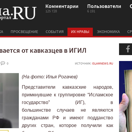
Комментарии
Пользователи
125 728
6 191
КА
ПРОСВЕЩЕНИЕ
СОБЫТИЯ
ИХ НРАВЫ
ЭКОНОМИКА
СР
ается от кавказцев в ИГИЛ
 0
ИСТОЧНИК:
ISLAMNEWS.RU
(На фото: Илья Рогачев)
Представители кавказские народов,
примкнувшие к группировке “Исламское
государство” (ИГ), в
большинстве случаев не являются
гражданами РФ и имеют подданство
других стран, которое получили как