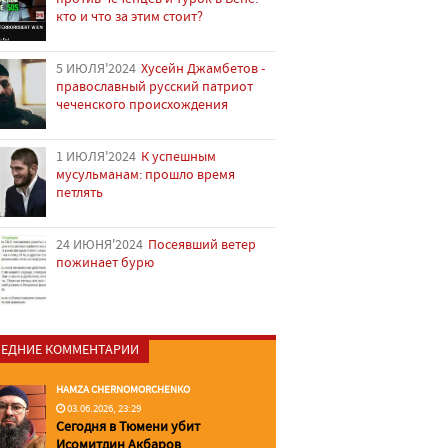
кто и что за этим стоит?
5 ИЮЛЯ'2024
Хусейн Джамбетов -
православный русский патриот
чеченского происхождения
1 ИЮЛЯ'2024
К успешным
мусульманам: прошло время
петлять
24 ИЮНЯ'2024
Посеявший ветер
пожинает бурю
ЕДНИЕ КОММЕНТАРИИ
HAMZA CHERNOMORCHENKO
03.06.2026, 23:29
Сегодня в Тюмени убит
Исомитдин Акбаров