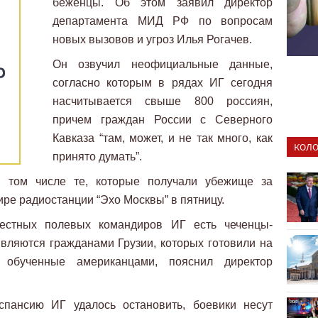
беженцы. Об этом заявил директор
департамента МИД РФ по вопросам
новых вызовов и угроз Илья Рогачев.
Он озвучил неофициальные данные,
согласно которым в рядах ИГ сегодня
насчитывается свыше 800 россиян,
причем граждан России с Северного
Кавказа “там, может, и не так много, как
КОЛО
принято думать”.
 в том числе те, которые получали убежище за
фире радиостанции “Эхо Москвы” в пятницу.
вестных полевых командиров ИГ есть чеченцы-
вляются гражданами Грузии, которых готовили на
, обученные американцами, пояснил директор
спансию ИГ удалось остановить, боевики несут