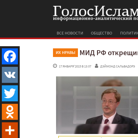
ВСЕ НОВОСТИ
ОБЩЕСТВО
ПОЛИТИ
МИД РФ открещив
ИХ НРАВЫ
 17 ЯНВАРЯ'2015 В 13:07
ДЭЙМОНД САЛЬВАДОРЭ
Facebook
VK
Twitter
Odnoklassniki