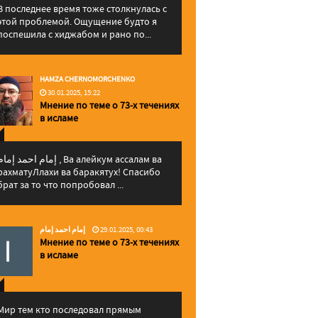
В последнее время тоже столкнулась с
этой проблемой. Ощущение будто я
поспешила с хиджабом и рано по...
HAMZA CHERNOMORCHENKO
30.01.2025, 15:22
Мнение по теме о 73-х течениях
в исламе
إمام احمد إما , Ва алейкум ассалам ва
рахматуЛлахи ва баракятух! Спасибо
брат за то что попробовал ...
إمام احمد إمام
29.01.2025, 00:43
Мнение по теме о 73-х течениях
в исламе
Мир тем кто последовал прямым