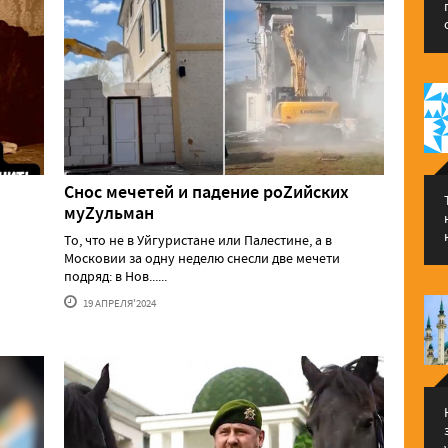
Снос мечетей и падение роZийских
муZульман
То, что не в Уйгуристане или Палестине, а в
Московии за одну неделю снесли две мечети
подряд: в Нов......
19 АПРЕЛЯ'2024