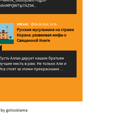
v=wAhN_UEuojU&lc=Ugz6-
h0nMPQWTip7AZ94...
KRR AKK
09.06.2024, 18:56
Русские мусульмане на страже
Корана: pазвеивая мифы о
Священной Книге
Пусть Аллах дарует нашим братьям
лучшее месть в раю. Не только Али и
Иса стоят за этими прекрасными ...
 by golosislama