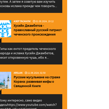
путем. А затем я советую вам изучить
основы ислама прежде чем говорить...
АЗЕР ГАСАНЛИ
02.09.2024, 19:12
Хусейн Джамбетов -
православный русский патриот
чеченского происхождения
Типы как ентот предатель чеченского
народа и ислама Хусейн Джамбетов,
несет откровенную чушь, ибо я...
ARSLAN
11.06.2024, 02:50
Русские мусульмане на страже
Корана: pазвеивая мифы о
Священной Книге
Кому интересно, само видео
здесьhttps://www.youtube.com/watch?