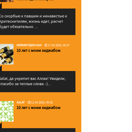
Со скорбью к павшим и ненавестью к
притеснителям, жизнь идет, расчет
будет обязательно. ...
ИКРАМУТДИН ХАН
17.04.2025, 00:27
10 лет с моим хиджабом
Salat, да укрепит вас Аллаx! Увидели,
спасибо за теплые слова :-)...
SALAT
11.04.2025, 09:02
10 лет с моим хиджабом