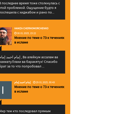
В последнее время тоже столкнулась с
этой проблемой. Ощущение будто я
поспешила с хиджабом и рано по...
HAMZA CHERNOMORCHENKO
30.01.2025, 15:22
Мнение по теме о 73-х течениях
в исламе
إمام احمد إما , Ва алейкум ассалам ва
рахматуЛлахи ва баракятух! Спасибо
брат за то что попробовал ...
إمام احمد إمام
29.01.2025, 00:43
Мнение по теме о 73-х течениях
в исламе
Мир тем кто последовал прямым