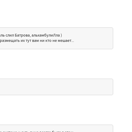
мль слил Батрова, альхамбулиЛла )
размещать их тут вам ни кто не мешает...