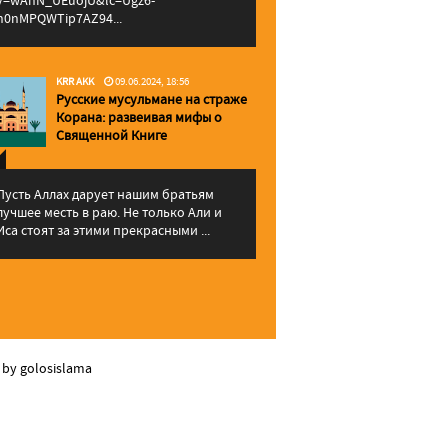
v=wAhN_UEuojU&lc=Ugz6-
h0nMPQWTip7AZ94...
KRR AKK
09.06.2024, 18:56
Русские мусульмане на страже
Корана: pазвеивая мифы о
Священной Книге
Пусть Аллах дарует нашим братьям
лучшее месть в раю. Не только Али и
Иса стоят за этими прекрасными ...
 by golosislama