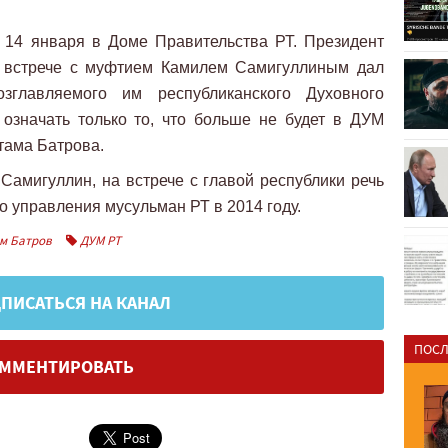
 14 января в Доме Правительства РТ. Президент
а встрече с муфтием Камилем Самигуллиным дал
зглавляемого им республиканского Духовного
означать только то, что больше не будет в ДУМ
тама Батрова.
Самигуллин, на встрече с главой республики речь
о управления мусульман РТ в 2014 году.
м Батров
ДУМ РТ
ПИСАТЬСЯ НА КАНАЛ
ПОСЛ
ММЕНТИРОВАТЬ