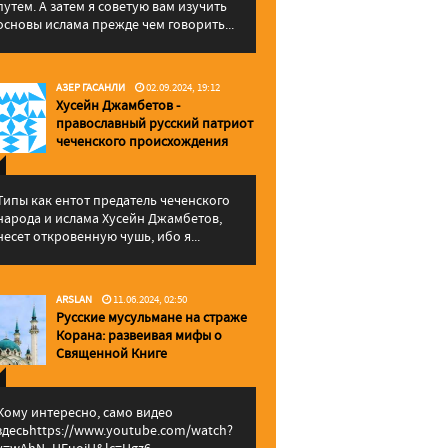
путем. А затем я советую вам изучить
основы ислама прежде чем говорить...
АЗЕР ГАСАНЛИ
02.09.2024, 19:12
Хусейн Джамбетов -
православный русский патриот
чеченского происхождения
Типы как ентот предатель чеченского
народа и ислама Хусейн Джамбетов,
несет откровенную чушь, ибо я...
ARSLAN
11.06.2024, 02:50
Русские мусульмане на страже
Корана: pазвеивая мифы о
Священной Книге
Кому интересно, само видео
здесьhttps://www.youtube.com/watch?