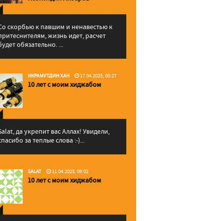
Со скорбью к павшим и ненавестью к
притеснителям, жизнь идет, расчет
будет обязательно. ...
ИКРАМУТДИН ХАН
17.04.2025, 00:27
10 лет с моим хиджабом
Salat, да укрепит вас Аллаx! Увидели,
спасибо за теплые слова :-)...
SALAT
11.04.2025, 09:02
10 лет с моим хиджабом