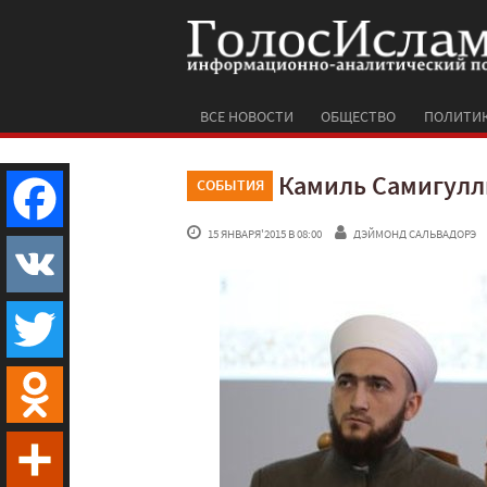
ВСЕ НОВОСТИ
ОБЩЕСТВО
ПОЛИТИ
Камиль Самигулл
СОБЫТИЯ
 15 ЯНВАРЯ'2015 В 08:00
ДЭЙМОНД САЛЬВАДОРЭ
Facebook
VK
Twitter
Odnoklassniki