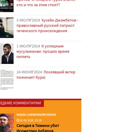
кто и что за этим стоит?
5 ИЮЛЯ'2024
Хусейн Джамбетов -
православный русский патриот
чеченского происхождения
1 ИЮЛЯ'2024
К успешным
мусульманам: прошло время
петлять
24 ИЮНЯ'2024
Посеявший ветер
пожинает бурю
ЕДНИЕ КОММЕНТАРИИ
HAMZA CHERNOMORCHENKO
03.06.2026, 23:29
Сегодня в Тюмени убит
Исомитдин Акбаров