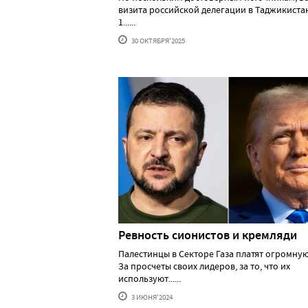
визита российской делегации в Таджикистан
1......
30 ОКТЯБРЯ'2025
Ревность сионистов и кремляди
Палестинцы в Секторе Газа платят огромную
За просчеты своих лидеров, за то, что их
используют......
3 ИЮНЯ'2024