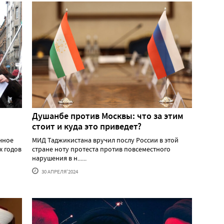
Душанбе против Москвы: что за этим
стоит и куда это приведет?
ичное
МИД Таджикистана вручил послу России в этой
х годов
стране ноту протеста против повсеместного
нарушения в н......
30 АПРЕЛЯ'2024