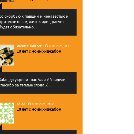
Со скорбью к павшим и ненавестью к
притеснителям, жизнь идет, расчет
будет обязательно. ...
ИКРАМУТДИН ХАН
17.04.2025, 00:27
10 лет с моим хиджабом
Salat, да укрепит вас Аллаx! Увидели,
спасибо за теплые слова :-)...
SALAT
11.04.2025, 09:02
10 лет с моим хиджабом