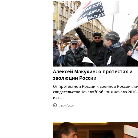
Алексей Макуxин: о протестаx и
эволюции России
От протестной России к военной России: л
свидетельствоНачало?События начала 2010-
из н......
3 МАЯ'2024