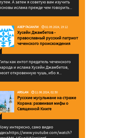
путем. А затем я советую вам изучить
основы ислама прежде чем говорить...
АЗЕР ГАСАНЛИ
02.09.2024, 19:12
Хусейн Джамбетов -
православный русский патриот
чеченского происхождения
Типы как ентот предатель чеченского
народа и ислама Хусейн Джамбетов,
несет откровенную чушь, ибо я...
ARSLAN
11.06.2024, 02:50
Русские мусульмане на страже
Корана: pазвеивая мифы о
Священной Книге
Кому интересно, само видео
здесьhttps://www.youtube.com/watch?