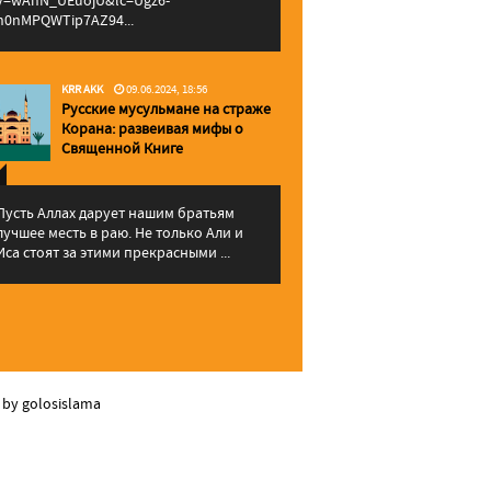
v=wAhN_UEuojU&lc=Ugz6-
h0nMPQWTip7AZ94...
KRR AKK
09.06.2024, 18:56
Русские мусульмане на страже
Корана: pазвеивая мифы о
Священной Книге
Пусть Аллах дарует нашим братьям
лучшее месть в раю. Не только Али и
Иса стоят за этими прекрасными ...
 by golosislama