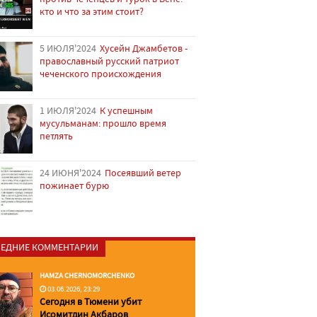
кто и что за этим стоит?
5 ИЮЛЯ'2024
Хусейн Джамбетов -
православный русский патриот
чеченского происхождения
1 ИЮЛЯ'2024
К успешным
мусульманам: прошло время
петлять
24 ИЮНЯ'2024
Посеявший ветер
пожинает бурю
ЕДНИЕ КОММЕНТАРИИ
HAMZA CHERNOMORCHENKO
03.06.2026, 23:29
Сегодня в Тюмени убит
Исомитдин Акбаров