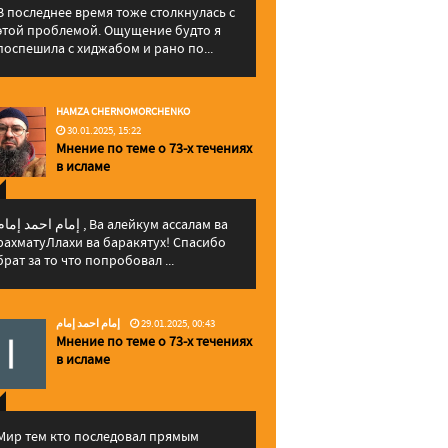
В последнее время тоже столкнулась с
этой проблемой. Ощущение будто я
поспешила с хиджабом и рано по...
HAMZA CHERNOMORCHENKO
30.01.2025, 15:22
Мнение по теме о 73-х течениях
в исламе
إمام احمد إما , Ва алейкум ассалам ва
рахматуЛлахи ва баракятух! Спасибо
брат за то что попробовал ...
إمام احمد إمام
29.01.2025, 00:43
Мнение по теме о 73-х течениях
в исламе
Мир тем кто последовал прямым