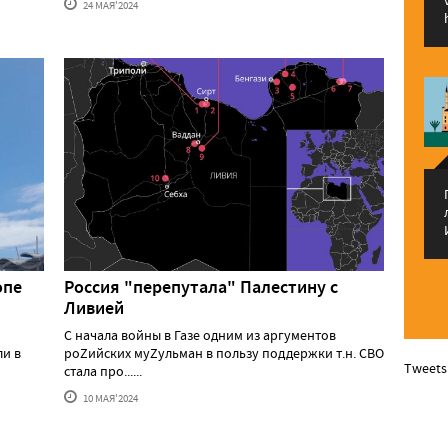
24 МАЯ'2024
опе
Россия "перепутала" Палестину с
Ливией
С начала войны в Газе одним из аргументов
ли в
роZийских муZульман в пользу поддержки т.н. СВО
Tweets
стала про......
10 МАЯ'2024