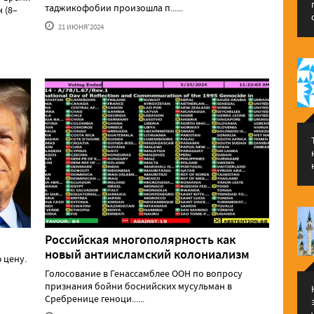
таджикофобии произошла п......
 (8–
21 ИЮНЯ'2024
Российская многополярность как
новый антиисламский колониализм
 цену.
Голосование в Генассамблее ООН по вопросу
признания бойни боснийских мусульман в
Сребренице геноци......