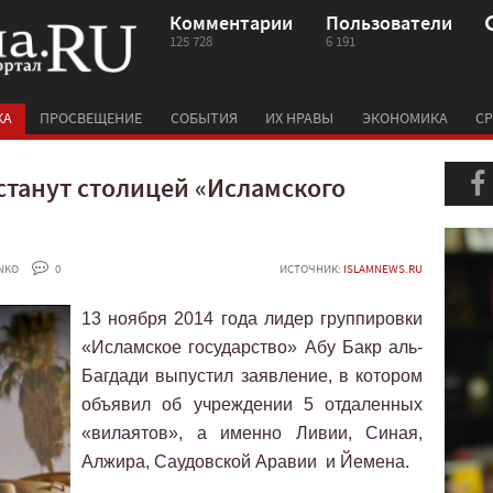
Комментарии
Пользователи
125 728
6 191
КА
ПРОСВЕЩЕНИЕ
СОБЫТИЯ
ИХ НРАВЫ
ЭКОНОМИКА
СР
станут столицей «Исламского
NKO
 0
ИСТОЧНИК:
ISLAMNEWS.RU
13 ноября 2014 года лидер группировки
«Исламское государство» Абу Бакр аль-
Багдади выпустил заявление, в котором
объявил об учреждении 5 отдаленных
«вилаятов», а именно Ливии, Синая,
Алжира, Саудовской Аравии и Йемена.