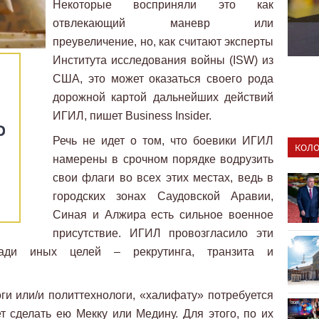
Некоторые восприняли это как
отвлекающий маневр или
преувеличение, но, как считают эксперты
Института исследования войны (ISW) из
США, это может оказаться своего рода
дорожной картой дальнейших действий
ИГИЛ, пишет Business Insider.
Речь не идет о том, что боевики ИГИЛ
КОЛО
намерены в срочном порядке водрузить
свои флаги во всех этих местах, ведь в
городских зонах Саудовской Аравии,
Синая и Алжира есть сильное военное
присутствие. ИГИЛ провозгласило эти
ади иных целей – рекрутинга, транзита и
ги или/и политтехнологи, «халифату» потребуется
ет сделать ею Мекку или Медину. Для этого, по их