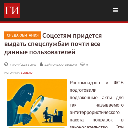
Соцсетям придется
СРЕДА ОБИТАНИЯ
выдать спецслужбам почти все
данные пользователей
 4 ИЮНЯ'2014 В 08:00
ДЭЙМОНД САЛЬВАДОРЭ
 0
ИСТОЧНИК:
SLON.RU
Роскомнадзор и ФСБ
подготовили
подзаконные акты для
так называемого
антитеррористического
пакета поправок в
законодательство. Эти