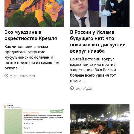
Эхо муэдзина в
В России у Ислама
окрестностях Кремля
будущего нет: что
показывают дискуссии
Как чиновники сначала
вокруг никаба
продвигали открытие
мусульманских молелен, а
Во всей истории вокруг
потом признали их символом
кампании за или против
оккупа......
запрета никаба в России
больше всего удивил тот
25 СЕНТЯБРЯ'2024
пиете......
29 МАЯ'2024