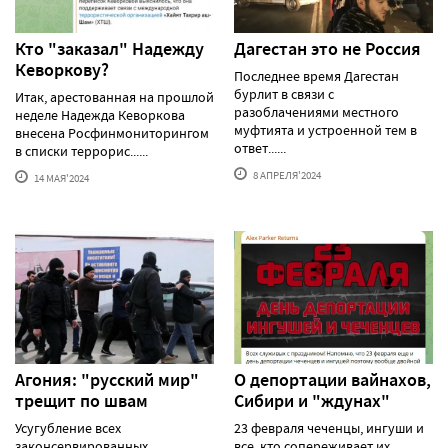
Кто "заказал" Надежду
Дагестан это не Россия
Кеворкову?
Последнее время Дагестан
бурлит в связи с
Итак, арестованная на прошлой
разоблачениями местного
неделе Надежда Кеворкова
муфтията и устроенной тем в
внесена Росфинмониторингом
ответ......
в списки террорис......
8 АПРЕЛЯ'2024
14 МАЯ'2024
Агония: "русский мир"
О депортации вайнахов,
трещит по швам
Сибири и "ждунах"
Усугубление всех
23 февраля чеченцы, ингуши и
законсервированных
все, кто сопереживает их