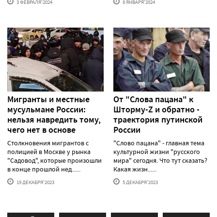
3 ФЕВРАЛЯ'2024
8 ЯНВАРЯ'2024
Мигранты и местные
От "Слова пацана" к
мусульмане России:
Шторму-Z и обратно -
нельзя навредить тому,
траектория путинской
чего нет в основе
России
Столкновения мигрантов с
"Слово пацана" - главная тема
полицией в Москве у рынка
культурной жизни "русского
"Садовод", которые произошли
мира" сегодня. Что тут сказать?
в конце прошлой нед......
Какая жизн......
19 ДЕКАБРЯ'2023
5 ДЕКАБРЯ'2023