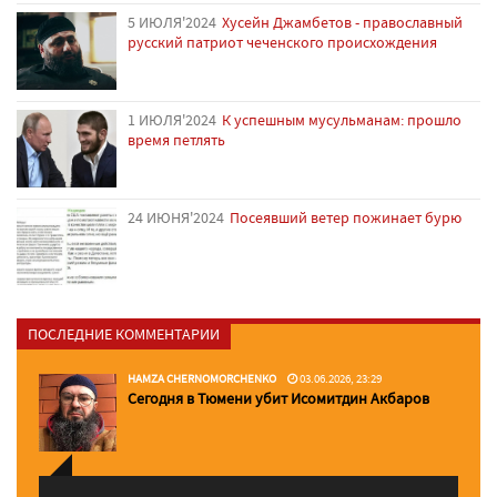
5 ИЮЛЯ'2024
Хусейн Джамбетов - православный
русский патриот чеченского происхождения
1 ИЮЛЯ'2024
К успешным мусульманам: прошло
время петлять
24 ИЮНЯ'2024
Посеявший ветер пожинает бурю
ПОСЛЕДНИЕ КОММЕНТАРИИ
HAMZA CHERNOMORCHENKO
03.06.2026, 23:29
Сегодня в Тюмени убит Исомитдин Акбаров