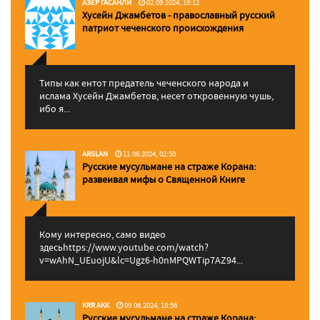
АЗЕР ГАСАНЛИ
02.09.2024, 19:12
Хусейн Джамбетов - православный русский
патриот чеченского происхождения
Типы как ентот предатель чеченского народа и
ислама Хусейн Джамбетов, несет откровенную чушь,
ибо я...
ARSLAN
11.06.2024, 02:50
Русские мусульмане на страже Корана:
pазвеивая мифы о Священной Книге
Кому интересно, само видео
здесьhttps://www.youtube.com/watch?
v=wAhN_UEuojU&lc=Ugz6-h0nMPQWTip7AZ94...
KRR AKK
09.06.2024, 18:56
Русские мусульмане на страже Корана: