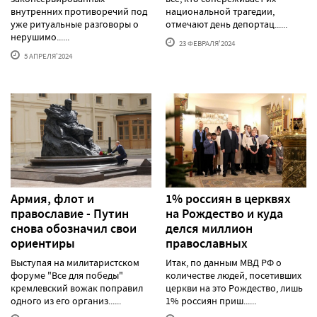
внутренних противоречий под
национальной трагедии,
уже ритуальные разговоры о
отмечают день депортац......
нерушимо......
23 ФЕВРАЛЯ'2024
5 АПРЕЛЯ'2024
Армия, флот и
1% россиян в церквях
православие - Путин
на Рождество и куда
снова обозначил свои
делся миллион
ориентиры
православных
Выступая на милитаристском
Итак, по данным МВД РФ о
форуме "Все для победы"
количестве людей, посетивших
кремлевский вожак поправил
церкви на это Рождество, лишь
одного из его организ......
1% россиян приш......