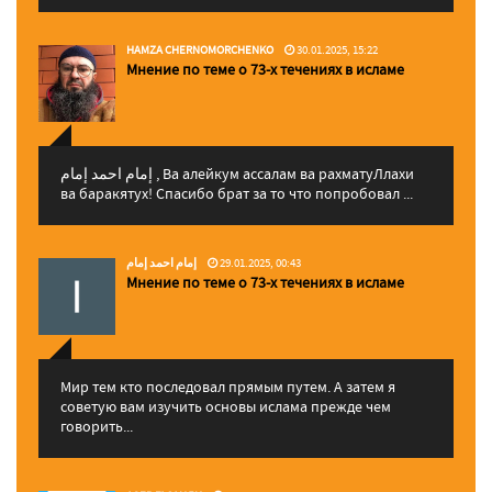
HAMZA CHERNOMORCHENKO
30.01.2025, 15:22
Мнение по теме о 73-х течениях в исламе
إمام احمد إمام , Ва алейкум ассалам ва рахматуЛлахи
ва баракятух! Спасибо брат за то что попробовал ...
إمام احمد إمام
29.01.2025, 00:43
Мнение по теме о 73-х течениях в исламе
Мир тем кто последовал прямым путем. А затем я
советую вам изучить основы ислама прежде чем
говорить...