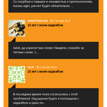
Со скорбью к павшим и ненавестью к притеснителям,
жизнь идет, расчет будет обязательно. ...
ИКРАМУТДИН ХАН
17.04.2025, 00:27
10 лет с моим хиджабом
Salat, да укрепит вас Аллаx! Увидели, спасибо за
теплые слова :-)...
SALAT
11.04.2025, 09:02
10 лет с моим хиджабом
В последнее время тоже столкнулась с этой
проблемой. Ощущение будто я поспешила с
хиджабом и рано по...