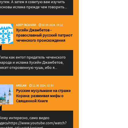
путем. А затем я советую вам изучить
основы ислама прежде чем говорить...
АЗЕР ГАСАНЛИ
02.09.2024, 19:12
Хусейн Джамбетов -
православный русский патриот
чеченского происхождения
Типы как ентот предатель чеченского
народа и ислама Хусейн Джамбетов,
несет откровенную чушь, ибо я...
ARSLAN
11.06.2024, 02:50
Русские мусульмане на страже
Корана: pазвеивая мифы о
Священной Книге
Кому интересно, само видео
здесьhttps://www.youtube.com/watch?