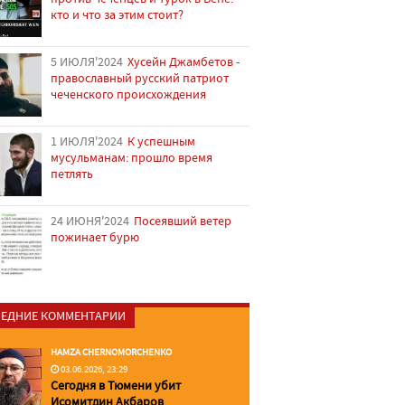
кто и что за этим стоит?
5 ИЮЛЯ'2024
Хусейн Джамбетов -
православный русский патриот
чеченского происхождения
1 ИЮЛЯ'2024
К успешным
мусульманам: прошло время
петлять
24 ИЮНЯ'2024
Посеявший ветер
пожинает бурю
ЕДНИЕ КОММЕНТАРИИ
HAMZA CHERNOMORCHENKO
03.06.2026, 23:29
Сегодня в Тюмени убит
Исомитдин Акбаров