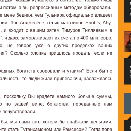
им потом, а вы репрессивным методам обворовали.
 мене бедная, чем Гульнара официально владеет
и, Лос-Анджелесе, сетью магазинов Snob’s, Абу-
и, и входит с вашим зятем Тимуров Тилляевым в
, и даже замораживают их счета по 400 млн. евро.
но, не говоря уже о других проделках ваших
нег? Сколько хлопка пришлось продать, если не
م
родных богатств своровали и утаили? Если бы не
алчность, то люди жили припеваючи, наслаждаясь
, поскольку Вы крадёте намного больше суммы,
о по вашей вине, богатства, переданные нам
е почувствовали.
бы, мы сами кого хотели бы снабжали деньгами.
тите стать Тутанхамоном или Рамсесом? Тогда пора