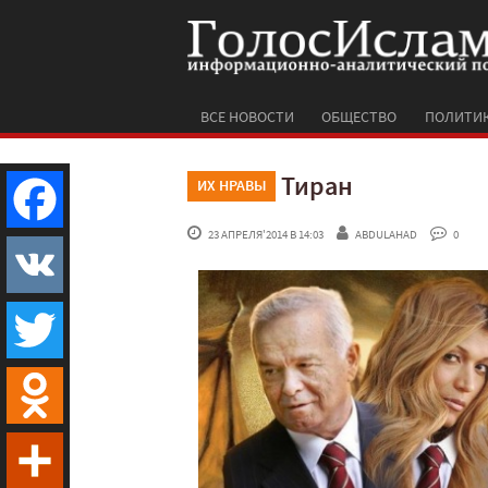
ВСЕ НОВОСТИ
ОБЩЕСТВО
ПОЛИТИ
Тиран
ИХ НРАВЫ
 23 АПРЕЛЯ'2014 В 14:03
ABDULAHAD
 0
Facebook
VK
Twitter
Odnoklassniki