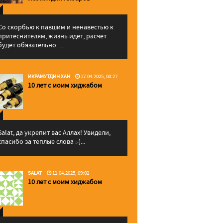
Со скорбью к павшим и ненавестью к
притеснителям, жизнь идет, расчет
будет обязательно. ...
ИКРАМУТДИН ХАН
17.04.2025, 00:27
10 лет с моим хиджабом
Salat, да укрепит вас Аллаx! Увидели,
спасибо за теплые слова :-)...
SALAT
11.04.2025, 09:02
10 лет с моим хиджабом