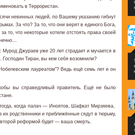
еименовать в Террористан.
ысячи невинных людей, по Вашему указанию гибнут
мах. За что? За то, что они верят в единого Бога,
и, за то, что некоторые хотели отстоять права своей
онечно…
 Мурод Джураев уже 20 лет страдает и мучается в
ас. Господин Тиран, вы кем себя возомнили?
Нобелевским лауреатом”? Ведь ещё семь лет и он
 якобы вы справедливый правитель. Ещё не было
стане.
тогда, когда палач — Иноятов, Шафкат Мирзяева,
их родственники и приближённые сядут в тюрьму,
 второй реформой будет — ваша смерть.