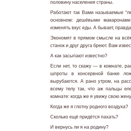
половину населения страны.
Работают так Вами называемые “лен
основном: дешёвыми макаронами,
изменять вкус еды. А бывает, правд
Экономят в прямом смысле на всём
станок и друг друга бреют. Вам изве
А как засыпают известно?
Если нет, то скажу — в комнате, ра
шпроты в консервной банке лож
вырубаются. А рано утром, на расс
всему телу так, что аж пальцы ел
комнате: когда же я увижу свою жен
Когда же я глотну родного воздуха?
Сколько ещё придётся пахать?
И вернусь ли я на родину?