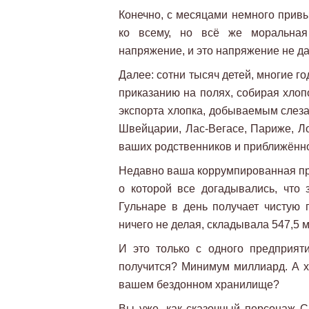
Конечно, с месяцами немного привы
ко всему, но всё же моральная
напряжение, и это напряжение не да
Далее: сотни тысяч детей, многие г
приказанию на полях, собирая хлопо
экспорта хлопка, добываемым слеза
Швейцарии, Лас-Вегасе, Париже, Ло
ваших родственников и приближённо
Недавно ваша коррумпированная пр
о которой все догадывались, что
Гульнаре в день получает чистую 
ничего не делая, складывала 547,5 
И это только с одного предприяти
получится? Минимум миллиард. А хо
вашем бездонном хранилище?
Вы уже, как сказочный персонаж Ск