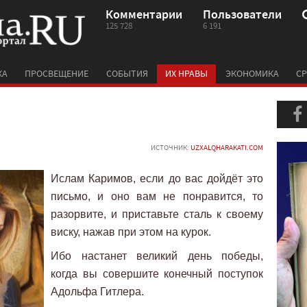
Комментарии
Пользователи
125 728
6 191
КА
ПРОСВЕЩЕНИЕ
СОБЫТИЯ
ИХ НРАВЫ
ЭКОНОМИКА
СР
ИСТОЧНИК:
UZXALQHARAKATI.COM
Ислам Каримов, если до вас дойдёт это
письмо, и оно вам не понравится, то
разорвите, и приставьте сталь к своему
виску, нажав при этом на курок.
Ибо настанет великий день победы,
когда вы совершите конечный поступок
Адольфа Гитлера.