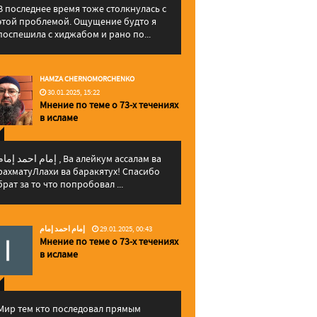
В последнее время тоже столкнулась с
этой проблемой. Ощущение будто я
поспешила с хиджабом и рано по...
HAMZA CHERNOMORCHENKO
30.01.2025, 15:22
Мнение по теме о 73-х течениях
в исламе
إمام احمد إما , Ва алейкум ассалам ва
рахматуЛлахи ва баракятух! Спасибо
брат за то что попробовал ...
إمام احمد إمام
29.01.2025, 00:43
Мнение по теме о 73-х течениях
в исламе
Мир тем кто последовал прямым