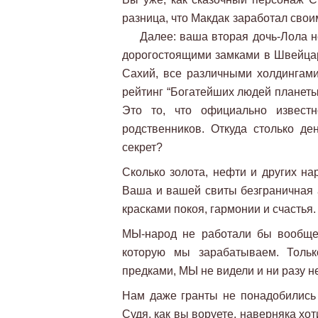
разница, что Макдак заработал сво
Далее: ваша вторая дочь-Лола не
дорогостоящими замками в Швейцари
Сахий, все различными холдингам
рейтинг “Богатейших людей планеты”
Это то, что официально извест
родственников. Откуда столько де
секрет?
Сколько золота, нефти и других на
Ваша и вашей свиты безграничная 
красками покоя, гармонии и счастья.
МЫ-народ не работали бы вообще
которую мы зарабатываем. Тольк
предками, МЫ не видели и ни разу н
Нам даже гранты не понадобились 
Судя, как вы воруете, наверняка хо