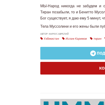
МЫ-Народ никогда не забудем и о
Тиран позабыли, то и Бенитто Мусо
Бог существует, я даю ему 5 минут, 
Тела Муссолини и его жены были пу
АВТОР: МАРКУС АВРЕЛИЙ
Узбекистан
Ислам Каримов
тиран
ПОД
КО