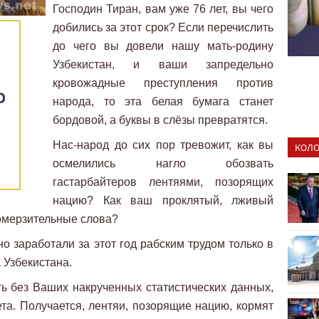
Господин Тиран, вам уже 76 лет, вы чего
добились за этот срок? Если перечислить
до чего вы довели нашу мать-родину
Узбекистан, и ваши запредельно
кровожадные преступления против
народа, то эта белая бумага станет
бордовой, а буквы в слёзы превратятся.
Нас-народ до сих пор тревожит, как вы
КОЛО
осмелились нагло обозвать
гастарбайтеров лентяями, позорящих
нацию? Как ваш проклятый, лживый
 омерзительные слова?
 заработали за этот год рабским трудом только в
 Узбекистана.
сть без Ваших накрученных статистических данных,
та. Получается, лентяи, позорящие нацию, кормят