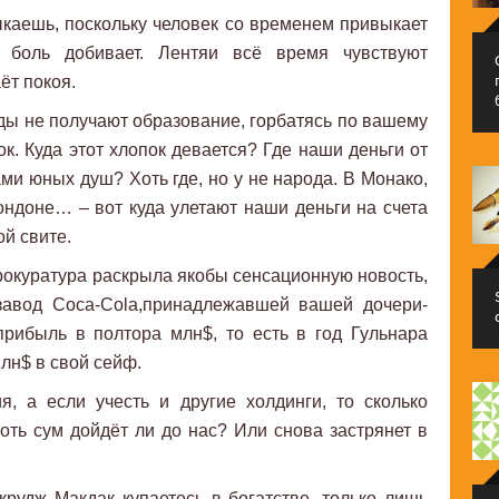
каешь, поскольку человек со временем привыкает
 боль добивает. Лентяи всё время чувствуют
ёт покоя.
оды не получают образование, горбатясь по вашему
к. Куда этот хлопок девается? Где наши деньги от
ми юных душ? Хоть где, но у не народа. В Монако,
ндоне… – вот куда улетают наши деньги на счета
й свите.
окуратура раскрыла якобы сенсационную новость,
 завод Сосa-Соla,принадлежавшей вашей дочери-
прибыль в полтора млн$, то есть в год Гульнара
млн$ в свой сейф.
я, а если учесть и другие холдинги, то сколько
ть сум дойдёт ли до нас? Или снова застрянет в
рудж Макдак купаетесь в богатстве, только лишь