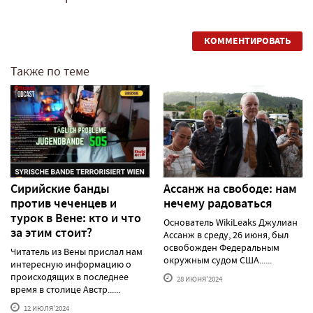
КОММЕНТИРОВАТЬ
Также по теме
Сирийские банды
Ассанж на свободе: нам
против чеченцев и
нечему радоваться
турок в Вене: кто и что
Основатель WikiLeaks Джулиан
за этим стоит?
Ассанж в среду, 26 июня, был
освобожден Федеральным
Читатель из Вены прислал нам
окружным судом США......
интересную информацию о
происходящих в последнее
28 ИЮНЯ'2024
время в столице Австр......
12 ИЮЛЯ'2024