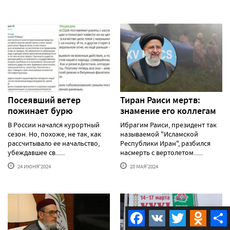
Посеявший ветер
Тиран Раиси мертв:
пожинает бурю
знамение его коллегам
В России начался курортный
Ибрагим Раиси, президент так
сезон. Но, похоже, не так, как
называемой "Исламской
рассчитывало ее начальство,
Республики Иран", разбился
убеждавшее св......
насмерть с вертолетом......
24 ИЮНЯ'2024
20 МАЯ'2024
Facebook
VK
Twitter
Odnokla