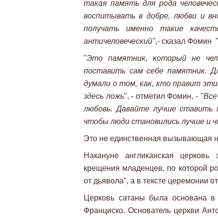
такая память для рода человече
воспитывать в добре, любви и вн
получать именно такие качес
античеловеческий"
,- сказал Фомин 
"
Это памятник, который не чел
поставить сам себе памятник. Дл
думали о том, как, кто правит эти
здесь ложь
", - отметил Фомин, - "
Все
любовь. Давайте лучше ставить 
чтобы люди становились лучше и 
Это не единственная вызывающая не
Накануне англиканская церковь
крещения младенцев, по которой ро
от дьявола", а в тексте церемонии от
Церковь сатаны была основана в 
Франциско. Основатель церкви Ан