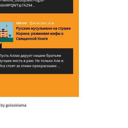
v=wAhN_UEuojU&lc=Ugz6-
h0nMPQWTip7AZ94...
KRR AKK
09.06.2024, 18:56
Русские мусульмане на страже
Корана: pазвеивая мифы о
Священной Книге
Пусть Аллах дарует нашим братьям
лучшее месть в раю. Не только Али и
Иса стоят за этими прекрасными ...
 by golosislama