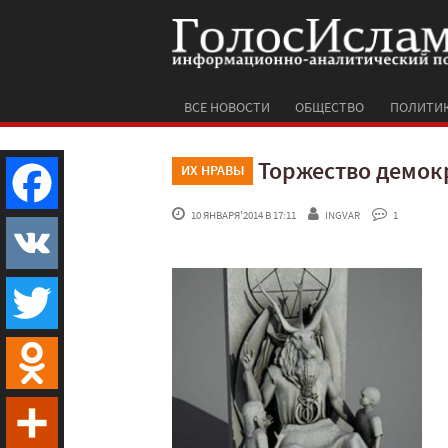
ВСЕ НОВОСТИ
ОБЩЕСТВО
ПОЛИТИ
Торжество демокр
ИХ НРАВЫ
 10 ЯНВАРЯ'2014 В 17:11
INGVAR
 1
Facebook
VK
Twitter
Odnoklassniki