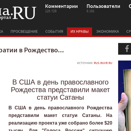
Комментарии
Пользователи
125 728
6 191
КА
ПРОСВЕЩЕНИЕ
СОБЫТИЯ
ИХ НРАВЫ
ЭКОНОМИКА
СР
атии в Рождество...
ИСТОЧНИК:
RUS.RUVR.RU
В США в день православного
Рождества представили макет
статуи Сатаны
В США в день православного Рождества
представили макет статуи Сатаны. На
реализацию проекта уже собрано более $20
тысяч. Для "Голоса России" ситуацию