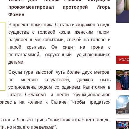
прокомментировал протоирей Игорь
Фомин
В проекте памятника Сатана изображен в виде
существа с головой козла, женским телом,
раздвоенными копытами, свечой на голове и
парой крыльев. Он сидит на троне с
пентаграммой, окруженный улыбающимися
КОЛО
детьми.
Скульптура высотой чуть более двух метров,
по мнению создателей, должна быть
установлена рядом со зданием Капитолия в
штате Оклахома и нести "функциональное
рисесть на колени к Сатане, "чтобы предаться
Сатаны Люсьен Гривз "памятник отражает взгляды
и, но и за его пределами".