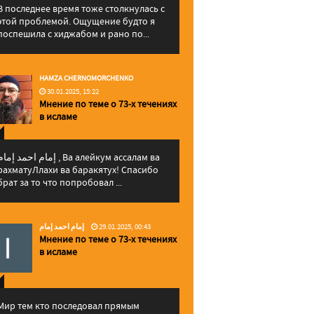
В последнее время тоже столкнулась с
этой проблемой. Ощущение будто я
поспешила с хиджабом и рано по...
HAMZA CHERNOMORCHENKO
30.01.2025, 15:22
Мнение по теме о 73-х течениях
в исламе
إمام احمد إما , Ва алейкум ассалам ва
рахматуЛлахи ва баракятух! Спасибо
брат за то что попробовал ...
إمام احمد إمام
29.01.2025, 00:43
Мнение по теме о 73-х течениях
в исламе
Мир тем кто последовал прямым