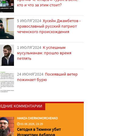
кто и что за этим стоит?
5 ИЮЛЯ'2024
Хусейн Джамбетов -
православный русский патриот
чеченского происхождения
1 ИЮЛЯ'2024
К успешным
мусульманам: прошло время
петлять
24 ИЮНЯ'2024
Посеявший ветер
пожинает бурю
ЕДНИЕ КОММЕНТАРИИ
HAMZA CHERNOMORCHENKO
03.06.2026, 23:29
Сегодня в Тюмени убит
Исомитдин Акбаров