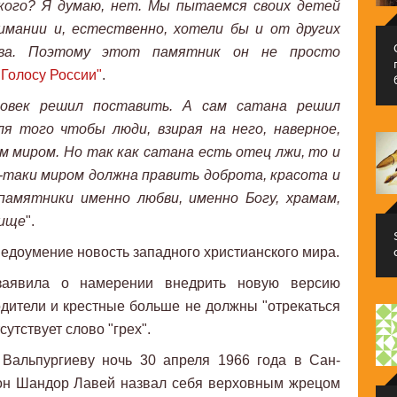
ского? Я думаю, нет. Мы пытаемся своих детей
имании и, естественно, хотели бы и от других
тва. Поэтому этот памятник он не просто
"
Голосу России"
.
овек решил поставить. А сам сатана решил
я того чтобы люди, взирая на него, наверное,
м миром. Но так как сатана есть отец лжи, то и
-таки миром должна править доброта, красота и
памятники именно любви, именно Богу, храмам,
чище
".
доумение новость западного христианского мира.
 заявила о намерении внедрить новую версию
дители и крестные больше не должны "отрекаться
сутствует слово "грех".
Вальпургиеву ночь 30 апреля 1966 года в Сан-
тон Шандор Лавей назвал себя верховным жрецом