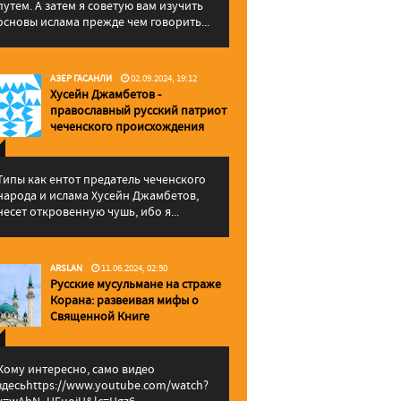
путем. А затем я советую вам изучить
основы ислама прежде чем говорить...
АЗЕР ГАСАНЛИ
02.09.2024, 19:12
Хусейн Джамбетов -
православный русский патриот
чеченского происхождения
Типы как ентот предатель чеченского
народа и ислама Хусейн Джамбетов,
несет откровенную чушь, ибо я...
ARSLAN
11.06.2024, 02:50
Русские мусульмане на страже
Корана: pазвеивая мифы о
Священной Книге
Кому интересно, само видео
здесьhttps://www.youtube.com/watch?