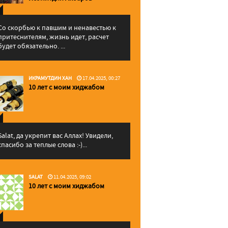
Со скорбью к павшим и ненавестью к
притеснителям, жизнь идет, расчет
будет обязательно. ...
ИКРАМУТДИН ХАН
17.04.2025, 00:27
10 лет с моим хиджабом
Salat, да укрепит вас Аллаx! Увидели,
спасибо за теплые слова :-)...
SALAT
11.04.2025, 09:02
10 лет с моим хиджабом