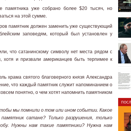
ие памятника уже собрано более $20 тысяч, но
аться на этой сумме.
торов памятник должен заменить уже существующий
блейским заповедям, который был установлен у
ли, что сатанинскому символу нет места рядом с
, хотя и призвали американцев быть терпимее к
ель храма святого благоверного князя Александра
ние, что каждый памятник служит напоминанием о
 совсем понятно, о чем хотят напомнить памятником
ПОСЛ
чтобы мы помнили о том или ином событии. Какое
памятник сатане? Только разрушения, только
злобу. Нужны нам такие памятники? Нужна нам