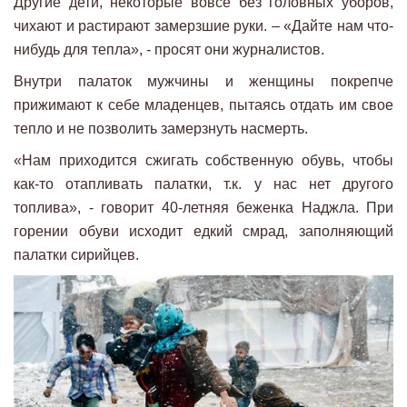
Другие дети, некоторые вовсе без головных уборов,
чихают и растирают замерзшие руки. – «Дайте нам что-
нибудь для тепла», - просят они журналистов.
Внутри палаток мужчины и женщины покрепче
прижимают к себе младенцев, пытаясь отдать им свое
тепло и не позволить замерзнуть насмерть.
«Нам приходится сжигать собственную обувь, чтобы
как-то отапливать палатки, т.к. у нас нет другого
топлива», - говорит 40-летняя беженка Наджла. При
горении обуви исходит едкий смрад, заполняющий
палатки сирийцев.