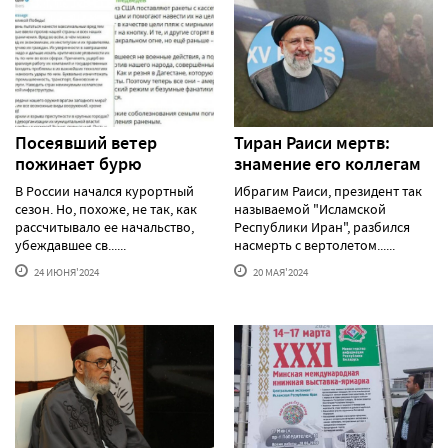
Посеявший ветер
Тиран Раиси мертв:
пожинает бурю
знамение его коллегам
В России начался курортный
Ибрагим Раиси, президент так
сезон. Но, похоже, не так, как
называемой "Исламской
рассчитывало ее начальство,
Республики Иран", разбился
убеждавшее св......
насмерть с вертолетом......
24 ИЮНЯ'2024
20 МАЯ'2024