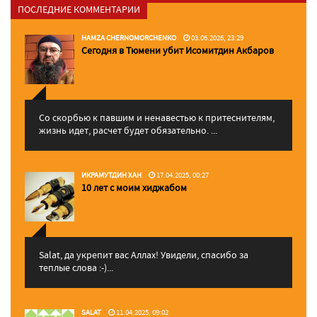
ПОСЛЕДНИЕ КОММЕНТАРИИ
HAMZA CHERNOMORCHENKO
03.06.2026, 23:29
Сегодня в Тюмени убит Исомитдин Акбаров
Со скорбью к павшим и ненавестью к притеснителям,
жизнь идет, расчет будет обязательно. ...
ИКРАМУТДИН ХАН
17.04.2025, 00:27
10 лет с моим хиджабом
Salat, да укрепит вас Аллаx! Увидели, спасибо за
теплые слова :-)...
SALAT
11.04.2025, 09:02