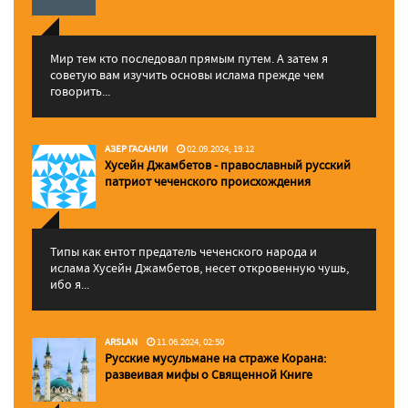
Мир тем кто последовал прямым путем. А затем я
советую вам изучить основы ислама прежде чем
говорить...
АЗЕР ГАСАНЛИ
02.09.2024, 19:12
Хусейн Джамбетов - православный русский
патриот чеченского происхождения
Типы как ентот предатель чеченского народа и
ислама Хусейн Джамбетов, несет откровенную чушь,
ибо я...
ARSLAN
11.06.2024, 02:50
Русские мусульмане на страже Корана:
pазвеивая мифы о Священной Книге