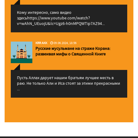
Кому интересно, само видео
здесьhttps://www.youtube.com/watch?
v=wAhN_UEuojU&lc=Ugz6-h0nMPQWTip7AZ94...
KRR AKK
09.06.2024, 18:56
Русские мусульмане на страже Корана:
pазвеивая мифы о Священной Книге
Пусть Аллах дарует нашим братьям лучшее месть в
раю. Не только Али и Иса стоят за этими прекрасными
...