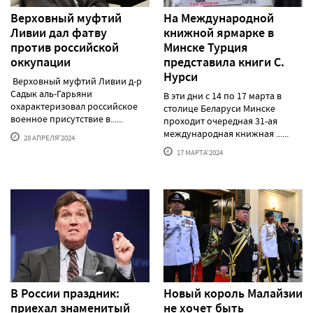
Верховный муфтий
На Международной
Ливии дал фатву
книжной ярмарке в
против российской
Минске Турция
оккупации
представила книги С.
Нурси
Верховный муфтий Ливии д-р
Садык аль-Гарьяни
В эти дни с 14 по 17 марта в
охарактеризовал российское
столице Беларуси Минске
военное присутствие в......
проходит очередная 31-ая
международная книжная ......
28 АПРЕЛЯ'2024
17 МАРТА'2024
В России праздник:
Новый король Малайзии
приехал знаменитый
не хочет быть