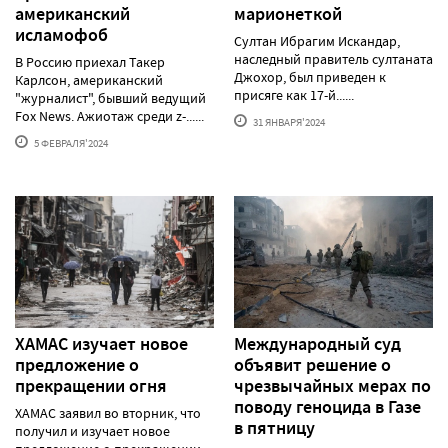
американский
марионеткой
исламофоб
Султан Ибрагим Искандар,
наследный правитель султаната
В Россию приехал Такер
Джохор, был приведен к
Карлсон, американский
присяге как 17-й......
"журналист", бывший ведущий
Fox News. Ажиотаж среди z-......
31 ЯНВАРЯ'2024
5 ФЕВРАЛЯ'2024
ХАМАС изучает новое
Международный суд
предложение о
объявит решение о
прекращении огня
чрезвычайных мерах по
поводу геноцида в Газе
ХАМАС заявил во вторник, что
в пятницу
получил и изучает новое