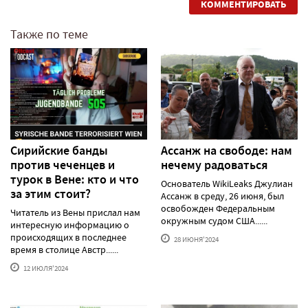
КОММЕНТИРОВАТЬ
Также по теме
Сирийские банды
Ассанж на свободе: нам
против чеченцев и
нечему радоваться
турок в Вене: кто и что
Основатель WikiLeaks Джулиан
за этим стоит?
Ассанж в среду, 26 июня, был
освобожден Федеральным
Читатель из Вены прислал нам
окружным судом США......
интересную информацию о
происходящих в последнее
28 ИЮНЯ'2024
время в столице Австр......
12 ИЮЛЯ'2024