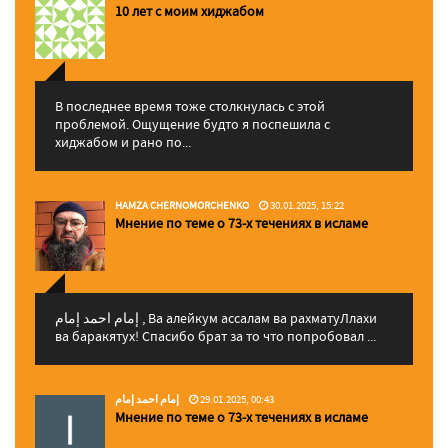
10 лет с моим хиджабом
В последнее время тоже столкнулась с этой
проблемой. Ощущение будто я поспешила с
хиджабом и рано по...
HAMZA CHERNOMORCHENKO
30.01.2025, 15:22
Мнение по теме о 73-х течениях в исламе
إمام احمد إمام , Ва алейкум ассалам ва рахматуЛлахи
ва баракятух! Спасибо брат за то что попробовал ...
إمام احمد إمام
29.01.2025, 00:43
Мнение по теме о 73-х течениях в исламе