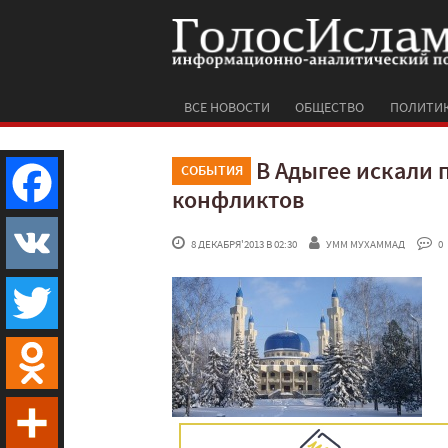
ВСЕ НОВОСТИ
ОБЩЕСТВО
ПОЛИТИ
В Адыгее искали
СОБЫТИЯ
конфликтов
Facebook
 8 ДЕКАБРЯ'2013 В 02:30
УММ МУХАММАД
 0
VK
Twitter
Odnoklassniki