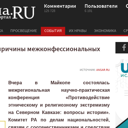
Комментарии
Пользователи
125 728
6 191
КА
ПРОСВЕЩЕНИЕ
СОБЫТИЯ
ИХ НРАВЫ
ЭКОНОМИКА
СР
 причины межконфессиональных
ИСТОЧНИК:
ANSAR.RU
Вчера в Майкопе состоялась
межрегиональная научно-практическая
конференция «Противодействие
этническому и религиозному экстремизму
на Северном Кавказе: вопросы истории».
Комитет РА по делам национальностей,
связям с соотечественниками и средствам