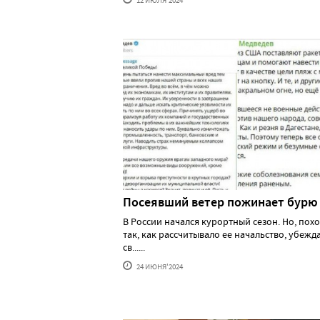
12 ИЮЛЯ'2024
Посеявший ветер пожинает бурю
В России начался курортный сезон. Но, похо
так, как рассчитывало ее начальство, убеж
св......
24 ИЮНЯ'2024