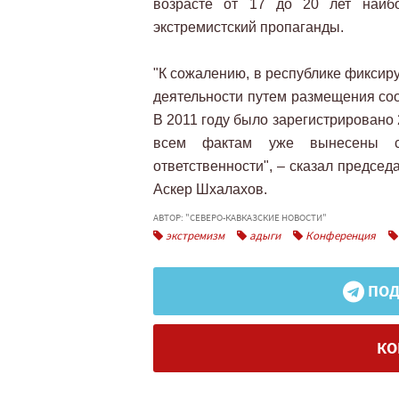
возрасте от 17 до 20 лет наи
экстремистский пропаганды.
"К сожалению, в республике фиксир
деятельности путем размещения соо
В 2011 году было зарегистрировано 2 
всем фактам уже вынесены с
ответственности", – сказал предсе
Аскер Шхалахов.
АВТОР: "СЕВЕРО-КАВКАЗСКИЕ НОВОСТИ"
экстремизм
адыги
Конференция
ПОД
КО