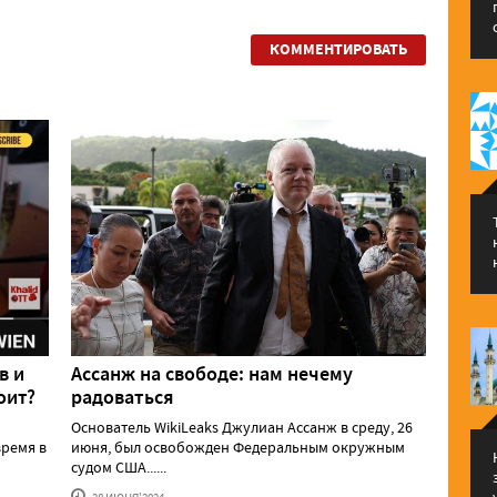
КОММЕНТИРОВАТЬ
в и
Ассанж на свободе: нам нечему
оит?
радоваться
Основатель WikiLeaks Джулиан Ассанж в среду, 26
ремя в
июня, был освобожден Федеральным окружным
судом США......