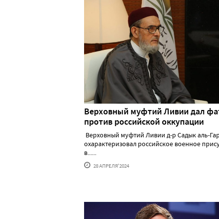
Верховный муфтий Ливии дал фа
против российской оккупации
Верховный муфтий Ливии д-р Садык аль-Га
охарактеризовал российское военное прис
в......
28 АПРЕЛЯ'2024