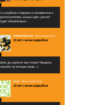
Со скорбью к павшим и ненавестью к
притеснителям, жизнь идет, расчет
будет обязательно. ...
ИКРАМУТДИН ХАН
17.04.2025, 00:27
10 лет с моим хиджабом
Salat, да укрепит вас Аллаx! Увидели,
спасибо за теплые слова :-)...
SALAT
11.04.2025, 09:02
10 лет с моим хиджабом