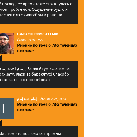
В последнее время тоже столкнулась с
этой проблемой. Ощущение будто я
поспешила с хиджабом и рано по...
HAMZA CHERNOMORCHENKO
30.01.2025, 15:22
Мнение по теме о 73-х течениях
в исламе
إمام احمد إما , Ва алейкум ассалам ва
рахматуЛлахи ва баракятух! Спасибо
брат за то что попробовал ...
إمام احمد إمام
29.01.2025, 00:43
Мнение по теме о 73-х течениях
в исламе
Мир тем кто последовал прямым