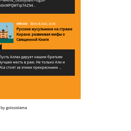
v=wAhN_UEuojU&lc=Ugz6-
h0nMPQWTip7AZ94...
KRR AKK
09.06.2024, 18:56
Русские мусульмане на страже
Корана: pазвеивая мифы о
Священной Книге
Пусть Аллах дарует нашим братьям
лучшее месть в раю. Не только Али и
Иса стоят за этими прекрасными ...
 by golosislama