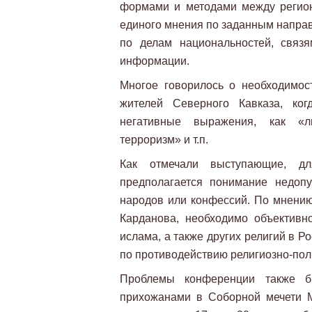
формами и методами между регио
единого мнения по заданным напра
по делам национальностей, связ
информации.
Многое говорилось о необходимо
жителей Северного Кавказа, ког
негативные выражения, как «ли
терроризм» и т.п.
Как отмечали выступающие, д
предполагается понимание недоп
народов или конфессий. По мнению
Карданова, необходимо объективн
ислама, а также других религий в 
по противодействию религиозно-по
Проблемы конференции также б
прихожанами в Соборной мечети 