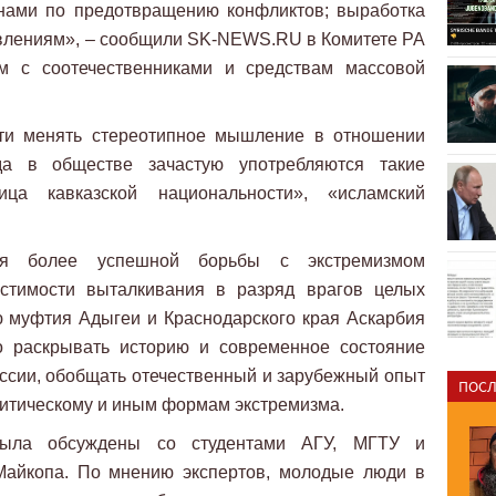
нами по предотвращению конфликтов; выработка
влениям», – сообщили SK-NEWS.RU в Комитете РА
ям с соотечественниками и средствам массовой
сти менять стереотипное мышление в отношении
да в обществе зачастую употребляются такие
ца кавказской национальности», «исламский
ля более успешной борьбы с экстремизмом
устимости выталкивания в разряд врагов целых
 муфтия Адыгеи и Краснодарского края Аскарбия
о раскрывать историю и современное состояние
России, обобщать отечественный и зарубежный опыт
ПОСЛ
литическому и иным формам экстремизма.
ыла обсуждены со студентами АГУ, МГТУ и
Майкопа. По мнению экспертов, молодые люди в