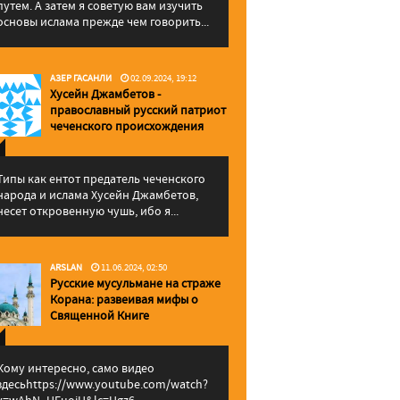
путем. А затем я советую вам изучить
основы ислама прежде чем говорить...
АЗЕР ГАСАНЛИ
02.09.2024, 19:12
Хусейн Джамбетов -
православный русский патриот
чеченского происхождения
Типы как ентот предатель чеченского
народа и ислама Хусейн Джамбетов,
несет откровенную чушь, ибо я...
ARSLAN
11.06.2024, 02:50
Русские мусульмане на страже
Корана: pазвеивая мифы о
Священной Книге
Кому интересно, само видео
здесьhttps://www.youtube.com/watch?