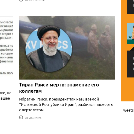
28 ИЮНЯ'2024
Тиран Раиси мертв: знамение его
коллегам
же, не
давшее
Ибрагим Раиси, президент так называемой
"Исламской Республики Иран", разбился насмерть
с вертолетом......
Tweets
20 МАЯ'2024