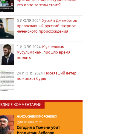
кто и что за этим стоит?
5 ИЮЛЯ'2024
Хусейн Джамбетов -
православный русский патриот
чеченского происхождения
1 ИЮЛЯ'2024
К успешным
мусульманам: прошло время
петлять
24 ИЮНЯ'2024
Посеявший ветер
пожинает бурю
ЕДНИЕ КОММЕНТАРИИ
HAMZA CHERNOMORCHENKO
03.06.2026, 23:29
Сегодня в Тюмени убит
Исомитдин Акбаров