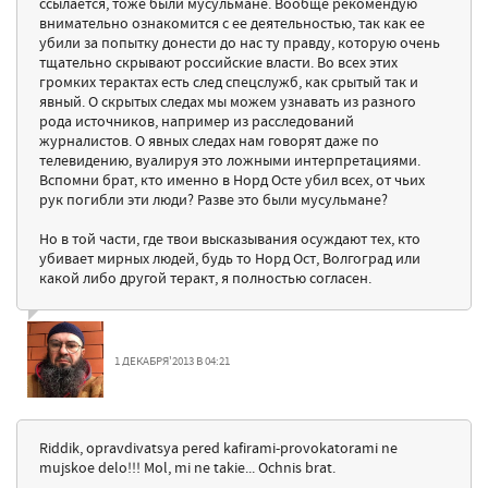
ссылается, тоже были мусульмане. Вообще рекомендую
внимательно ознакомится с ее деятельностью, так как ее
убили за попытку донести до нас ту правду, которую очень
тщательно скрывают российские власти. Во всех этих
громких терактах есть след спецслужб, как срытый так и
явный. О скрытых следах мы можем узнавать из разного
рода источников, например из расследований
журналистов. О явных следах нам говорят даже по
телевидению, вуалируя это ложными интерпретациями.
Вспомни брат, кто именно в Норд Осте убил всех, от чьих
рук погибли эти люди? Разве это были мусульмане?
Но в той части, где твои высказывания осуждают тех, кто
убивает мирных людей, будь то Норд Ост, Волгоград или
какой либо другой теракт, я полностью согласен.
1 ДЕКАБРЯ'2013 В 04:21
Riddik, opravdivatsya pered kafirami-provokatorami ne
mujskoe delo!!! Mol, mi ne takie... Ochnis brat.