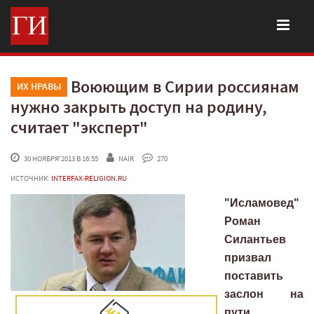
Воюющим в Сирии россиянам
ИХ НРАВЫ
нужно закрыть доступ на родину,
считает "эксперт"
 30 НОЯБРЯ'2013 В 16:55
NAIR
 270
ИСТОЧНИК:
INTERFAX-RELIGION.RU
"Исламовед"
Роман
Силантьев
призвал
поставить
заслон на
пути