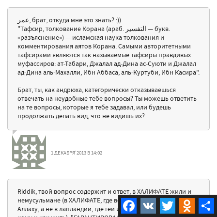
عمر, брат, откуда мне это знать? :))
"Тафсир, толкование Корана (араб. التفسير‎‎ — букв.
«разъяснение») — исламская наука толкования и
комментирования аятов Корана. Самыми авторитетными
тафсирами являются так называемые тафсиры правдивых
муфассиров: ат-Табари, Джалал ад-Дина ас-Суюти и Джалал
ад-Дина аль-Махалли, Ибн Аббаса, аль-Куртуби, Ибн Касира".
Брат, ты, как андрюха, категорически отказываешься
отвечать на неудобные тебе вопросы? Ты можешь ответить
на те вопросы, которые я тебе задавал, или будешь
продолжать делать вид, что не видишь их?
1 ДЕКАБРЯ'2013 В 14:02
Riddik, твой вопрос содержит и ответ, в ХАЛИФАТЕ жили и
немусульмане (в ХАЛИФАТЕ, где вся власть принадлежала
Facebook
VK
Twitter
Odnokla
Аллаху, а не в лапландии, где геи и проститутки решают