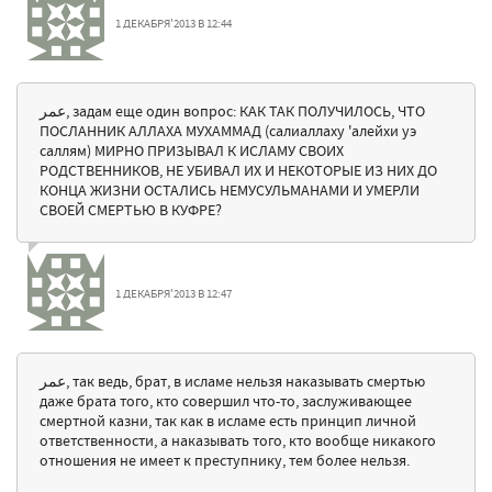
1 ДЕКАБРЯ'2013 В 12:44
عمر, задам еще один вопрос: КАК ТАК ПОЛУЧИЛОСЬ, ЧТО
ПОСЛАННИК АЛЛАХА МУХАММАД (салиаллаху 'алейхи уэ
саллям) МИРНО ПРИЗЫВАЛ К ИСЛАМУ СВОИХ
РОДСТВЕННИКОВ, НЕ УБИВАЛ ИХ И НЕКОТОРЫЕ ИЗ НИХ ДО
КОНЦА ЖИЗНИ ОСТАЛИСЬ НЕМУСУЛЬМАНАМИ И УМЕРЛИ
СВОЕЙ СМЕРТЬЮ В КУФРЕ?
1 ДЕКАБРЯ'2013 В 12:47
عمر, так ведь, брат, в исламе нельзя наказывать смертью
даже брата того, кто совершил что-то, заслуживающее
смертной казни, так как в исламе есть принцип личной
ответственности, а наказывать того, кто вообще никакого
отношения не имеет к преступнику, тем более нельзя.