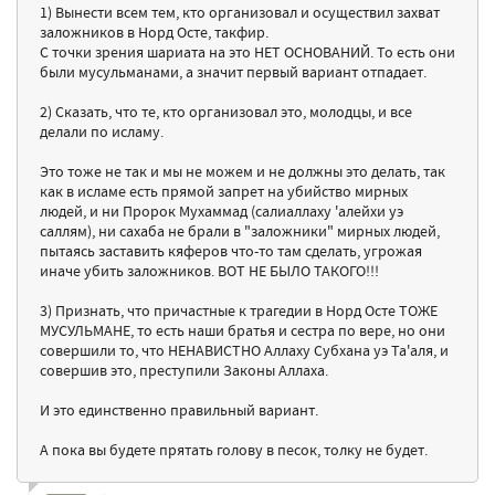
1) Вынести всем тем, кто организовал и осуществил захват
заложников в Норд Осте, такфир.
С точки зрения шариата на это НЕТ ОСНОВАНИЙ. То есть они
были мусульманами, а значит первый вариант отпадает.
2) Сказать, что те, кто организовал это, молодцы, и все
делали по исламу.
Это тоже не так и мы не можем и не должны это делать, так
как в исламе есть прямой запрет на убийство мирных
людей, и ни Пророк Мухаммад (салиаллаху 'алейхи уэ
саллям), ни сахаба не брали в "заложники" мирных людей,
пытаясь заставить кяферов что-то там сделать, угрожая
иначе убить заложников. ВОТ НЕ БЫЛО ТАКОГО!!!
3) Признать, что причастные к трагедии в Норд Осте ТОЖЕ
МУСУЛЬМАНЕ, то есть наши братья и сестра по вере, но они
совершили то, что НЕНАВИСТНО Аллаху Субхана уэ Та'аля, и
совершив это, преступили Законы Аллаха.
И это единственно правильный вариант.
А пока вы будете прятать голову в песок, толку не будет.