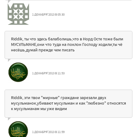
1 ДЕКАБРЯ'2013 В 05:30
Riddik, ты что здесь балаболишь,что в Норд Осте тоже были
МУСУЛЬМАНЕ,они что туда на поклон Господу ходили,ты чё
несёшь,думай прежде чем писать
1 ДЕКАБРЯ'2013 В 11:53
Riddik, эти твои "мирные" граждане зарезали двух
мусульманок,убивают мусульман и как "любезно" относятся
к мусульманам мы уже видим
1 ДЕКАБРЯ'2013 В 11:59