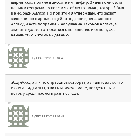
шариатских причин выносить им такфир. Значит они были
нашими сестрами по вере и я люблю тот иман, который был
в них, ради Аллаха. Но при этом я утверждаю, что захват
заложников мирных людей - это деяние, ненавистное
Аллаху, и есть попрание и нарушение Законов Аллаха, а
значит я должен относиться с ненавистью и отношусь с
ненавистью к этому их деянию.
1 ДЕКАБРЯ'2013 В 04:45
абдулАхад, а я и не оправдываюсь, брат, а лишь говорю, что
ИСЛАМ - ИДЕАЛЕН, а вот мы, мусульмане, неидеальны, а
потому среди нас есть разные люди.
1 ДЕКАБРЯ'2013 В 04:48