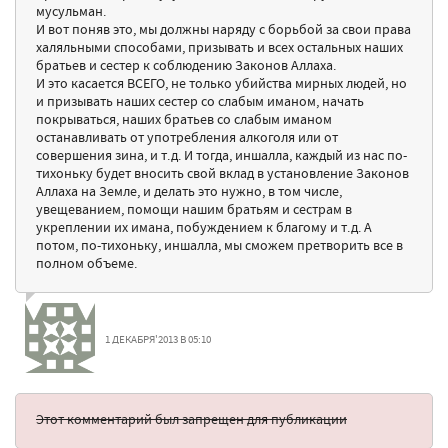
мусульман.
И вот поняв это, мы должны наряду с борьбой за свои права
халяльными способами, призывать и всех остальных наших
братьев и сестер к соблюдению Законов Аллаха.
И это касается ВСЕГО, не только убийства мирных людей, но
и призывать наших сестер со слабым иманом, начать
покрываться, наших братьев со слабым иманом
останавливать от употребления алкоголя или от
совершения зина, и т.д. И тогда, иншалла, каждый из нас по-
тихоньку будет вносить свой вклад в установление Законов
Аллаха на Земле, и делать это нужно, в том числе,
увещеванием, помощи нашим братьям и сестрам в
укреплении их имана, побуждением к благому и т.д. А
потом, по-тихоньку, иншалла, мы сможем претворить все в
полном объеме.
1 ДЕКАБРЯ'2013 В 05:10
Этот комментарий был запрещен для публикации