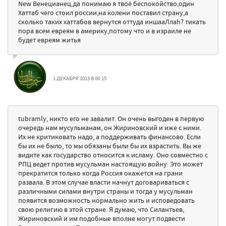
New Венецианец,да понимаю я твоё беспокойство,один
Хаттаб чего стоил россии,на колени поставил страну,а
сколько таких хаттабов вернутся оттуда иншааЛлаh? тикать
пора всем евреям в америку,потому что и в израиле не
будет евреям житья
1 ДЕКАБРЯ'2013 В 00:15
tubramly, никто его не завалит. Он очень выгоден в первую
очередь нам мусульманам, он Жириновский и иже с ними.
Их не критиковать надо, а поддерживать финансово. Если
бы их не было, то мы обязаны были бы их взрастить. Вы же
видите как государство относится к исламу. Оно совместно с
РПЦ ведет против мусульман настоящую войну. Это может
прекратится только когда Россия окажется на грани
развала. В этом случае власти начнут договариваться с
различными силами внутри страны и тогда у мусульман
появится возможность нормально жить и исповедовать
свою религию в этой стране. Я думаю, что Силантьев,
Жириновский и им подобные вполне могут подвести