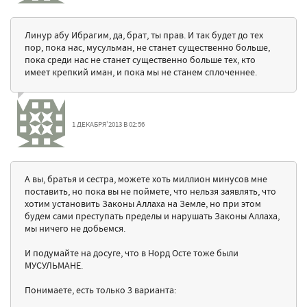
Линур абу Ибрагим, да, брат, ты прав. И так будет до тех
пор, пока нас, мусульман, не станет существенно больше,
пока среди нас не станет существенно больше тех, кто
имеет крепкий иман, и пока мы не станем сплоченнее.
1 ДЕКАБРЯ'2013 В 02:56
А вы, братья и сестра, можете хоть миллион минусов мне
поставить, но пока вы не поймете, что нельзя заявлять, что
хотим установить Законы Аллаха на Земле, но при этом
будем сами преступать пределы и нарушать Законы Аллаха,
мы ничего не добьемся.
И подумайте на досуге, что в Норд Осте тоже были
МУСУЛЬМАНЕ.
Понимаете, есть только 3 варианта: