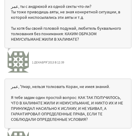
عمر, ты с андрюхой из одной секты что-ли?
Ты тоже приводишь аяты, не зная конкретной ситуации, в
которой ниспосылались эти аяты и т.д.
Ты хотя бы своей головой подумай, любитель буквального
толкования без понимания: КАКИМ ОБРАЗОМ
НЕМУСУЛЬМАНЕ ЖИЛИ В ХАЛИФАТЕ?
1 ДЕКАБРЯ'2013 В 12:39
عمر, 'Умар, нельзя толковать Коран, не имея знаний.
Я тебе задам один простой вопрос: КАК ТАК ПОЛУЧИЛОСЬ,
ЧТО В ХАЛИФАТЕ ЖИЛИ И НЕМУСУЛЬМАНЕ, И НИКТО ИХ И НЕ
ПРИНУЖДАЛ НАСИЛЬНО К ИСЛАМУ, И НЕ УБИВАЛ, А
ГАРАНТИРОВАЛ ОПРЕДЕЛЕННЫЕ ПРАВА, ЕСЛИ ТЕ
СОБЛЮДАЛИ ОПРЕДЕЛЕННЫЕ УСЛОВИЯ?