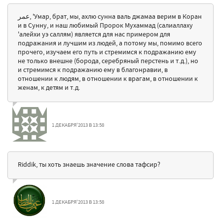
عمر, 'Умар, брат, мы, ахлю сунна валь джамаа верим в Коран
и в Сунну, и наш любимый Пророк Мухаммад (салиаллаху
'алейхи уэ саллям) является для нас примером для
подражания и лучшим из людей, а потому мы, помимо всего
прочего, изучаем его путь и стремимся к подражанию ему
не только внешне (борода, серебряный перстень и т.д.), но
и стремимся к подражанию ему в благонравии, в
отношении к людям, в отношении к врагам, в отношении к
женам, к детям и т.д.
1 ДЕКАБРЯ'2013 В 13:58
Riddik, ты хоть знаешь значение слова тафсир?
1 ДЕКАБРЯ'2013 В 13:58