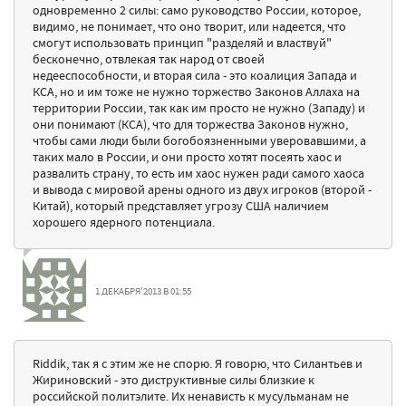
одновременно 2 силы: само руководство России, которое,
видимо, не понимает, что оно творит, или надеется, что
смогут использовать принцип "разделяй и властвуй"
бесконечно, отвлекая так народ от своей
недееспособности, и вторая сила - это коалиция Запада и
КСА, но и им тоже не нужно торжество Законов Аллаха на
территории России, так как им просто не нужно (Западу) и
они понимают (КСА), что для торжества Законов нужно,
чтобы сами люди были богобоязненными уверовавшими, а
таких мало в России, и они просто хотят посеять хаос и
развалить страну, то есть им хаос нужен ради самого хаоса
и вывода с мировой арены одного из двух игроков (второй -
Китай), который представляет угрозу США наличием
хорошего ядерного потенциала.
1 ДЕКАБРЯ'2013 В 01:55
Riddik, так я с этим же не спорю. Я говорю, что Силантьев и
Жириновский - это диструктивные силы близкие к
российской политэлите. Их ненависть к мусульманам не