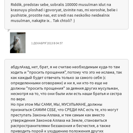
Riddik, predstav sebe, sobralis 100000 musulman idut na
krasnuyu ploshad i govoryat, izvinite nas, mi xoroshie, belie i
pushistie, prostite nas, est sredi nas neskolko neidealnix
musulman, nakajite ix... Tak chtoli? :)
1 ДЕКАБРЯ'2013 В 04:57
абдулАхад, нет, брат, я не считаю необходимым куда-то там
ходить и "просить прощения", потому что это не ислама, так
как каждый будет отвечать только за самого себя (с
определенными оговорами) и ни я, ни кто-то еще не
должны "просить прощения" за деяния других мусульман,
несмотря на то, что они были или есть наши братья и сестра
по вере.
Но при этом МЫ САМИ, МЫ, МУСУЛЬМАНЕ, должны
признаться САМИМ СЕБЕ, что СРЕДИ НАС есть те, кто могут
преступать Законы Аллаха, и тем самым как вместо
утверждения Законов Аллаха на Земле, становиться
распространителями беззакония и бесчестия, а также
приводить порой к ухудшению положения других