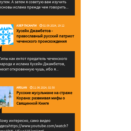
путем. А затем я советую вам изучить
основы ислама прежде чем говорить...
АЗЕР ГАСАНЛИ
02.09.2024, 19:12
Хусейн Джамбетов -
православный русский патриот
чеченского происхождения
Типы как ентот предатель чеченского
народа и ислама Хусейн Джамбетов,
несет откровенную чушь, ибо я...
ARSLAN
11.06.2024, 02:50
Русские мусульмане на страже
Корана: pазвеивая мифы о
Священной Книге
Кому интересно, само видео
здесьhttps://www.youtube.com/watch?