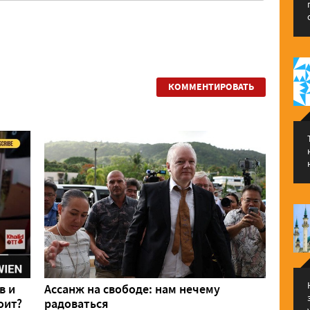
КОММЕНТИРОВАТЬ
в и
Ассанж на свободе: нам нечему
оит?
радоваться