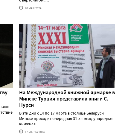
20 МАЯ'2024
тву
На Международной книжной ярмарке в
Минске Турция представила книги С.
Нурси
рьяни
утствие
В эти дни с 14 по 17 марта в столице Беларуси
Минске проходит очередная 31-ая международная
книжная ......
17 МАРТА'2024