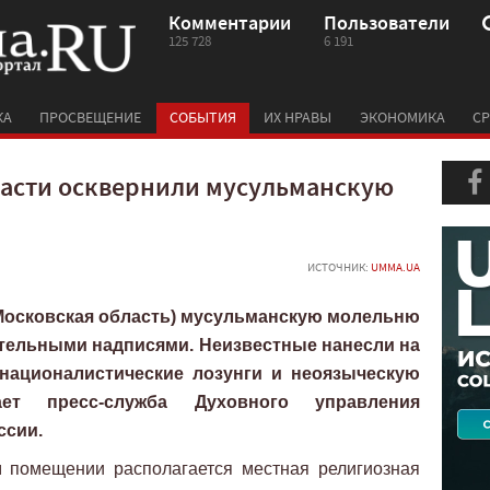
Комментарии
Пользователи
125 728
6 191
КА
ПРОСВЕЩЕНИЕ
СОБЫТИЯ
ИХ НРАВЫ
ЭКОНОМИКА
СР
ласти осквернили мусульманскую
ИСТОЧНИК:
UMMA.UA
Московская область) мусульманскую молельню
тельными надписями. Неизвестные нанесли на
 националистические лозунги и неоязыческую
ает пресс-служба Духовного управления
ссии.
 помещении располагается местная религиозная