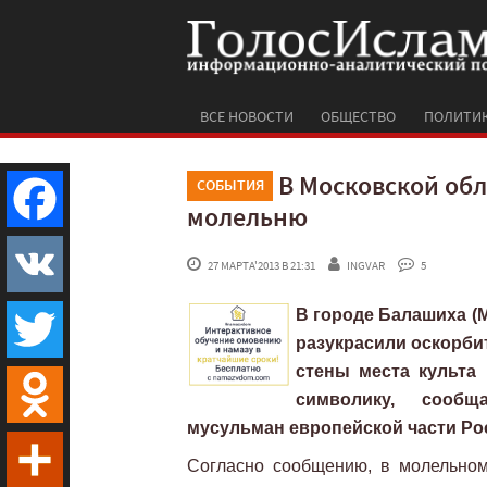
ВСЕ НОВОСТИ
ОБЩЕСТВО
ПОЛИТИ
В Московской об
СОБЫТИЯ
молельню
Facebook
 27 МАРТА'2013 В 21:31
INGVAR
 5
В городе Балашиха (
VK
разукрасили оскорби
стены места культа
Twitter
символику, сообщ
мусульман европейской части Ро
Odnoklassniki
Согласно сообщению, в молельном