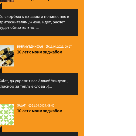
Со скорбью к павшим и ненавестью к
притеснителям, жизнь идет, расчет
будет обязательно. ...
ИКРАМУТДИН ХАН
17.04.2025, 00:27
10 лет с моим хиджабом
Salat, да укрепит вас Аллаx! Увидели,
спасибо за теплые слова :-)...
SALAT
11.04.2025, 09:02
10 лет с моим хиджабом