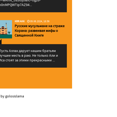
v=wAhN_UEuojU&lc=Ugz6-
h0nMPQWTip7AZ94...
KRR AKK
09.06.2024, 18:56
Русские мусульмане на страже
Корана: pазвеивая мифы о
Священной Книге
Пусть Аллах дарует нашим братьям
лучшее месть в раю. Не только Али и
Иса стоят за этими прекрасными ...
 by golosislama