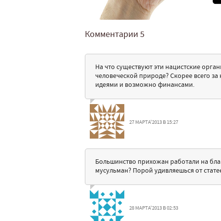
Комментарии
5
На что существуют эти нацистские орга
человеческой природе? Скорее всего за 
идеями и возможно финансами.
27 МАРТА'2013 В 15:27
Большинство прихожан работали на благо
мусульман? Порой удивляешься от стате
28 МАРТА'2013 В 02:53