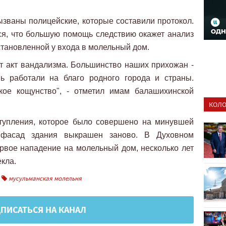
званы полицейские, которые составили протокол.
ся, что большую помощь следствию окажет анализ
тановленной у входа в молельный дом.
т акт вандализма. Большинство наших прихожан -
ь работали на благо родного города и страны.
кое кощунство", - отметил имам балашихинской
КОЛО
тупления, которое было совершено на минувшей
 фасад здания выкрашен заново. В Духовном
ервое нападение на молельный дом, несколько лет
кла.
мусульманская молельня
ПИСАТЬСЯ НА КАНАЛ