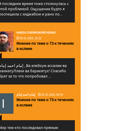
В последнее время тоже столкнулась с
этой проблемой. Ощущение будто я
поспешила с хиджабом и рано по...
HAMZA CHERNOMORCHENKO
30.01.2025, 15:22
Мнение по теме о 73-х течениях
в исламе
إمام احمد إما , Ва алейкум ассалам ва
рахматуЛлахи ва баракятух! Спасибо
брат за то что попробовал ...
إمام احمد إمام
29.01.2025, 00:43
Мнение по теме о 73-х течениях
в исламе
Мир тем кто последовал прямым