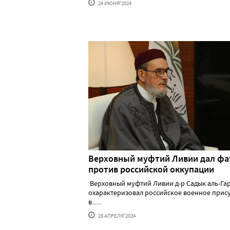
24 ИЮНЯ'2024
Верховный муфтий Ливии дал фа
против российской оккупации
Верховный муфтий Ливии д-р Садык аль-Га
охарактеризовал российское военное прис
в......
28 АПРЕЛЯ'2024