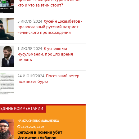
кто и что за этим стоит?
5 ИЮЛЯ'2024
Хусейн Джамбетов -
православный русский патриот
чеченского происхождения
1 ИЮЛЯ'2024
К успешным
мусульманам: прошло время
петлять
24 ИЮНЯ'2024
Посеявший ветер
пожинает бурю
ЕДНИЕ КОММЕНТАРИИ
HAMZA CHERNOMORCHENKO
03.06.2026, 23:29
Сегодня в Тюмени убит
Исомитдин Акбаров