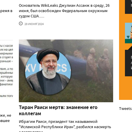
Основатель WikiLeaks Джулиан Ассанж в среду, 26
ремя в
июня, был освобожден Федеральным окружным
судом США......
28 ИЮНЯ'2024
Тиран Раиси мертв: знамение его
Tweets
коллегам
же, не
давшее
Ибрагим Раиси, президент так называемой
"Исламской Республики Иран", разбился насмерть
с вертолетом......