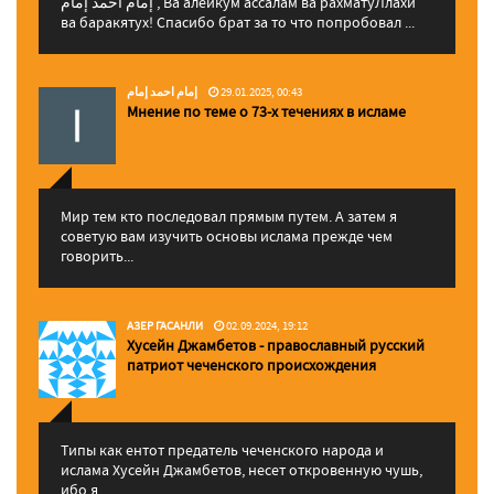
إمام احمد إمام , Ва алейкум ассалам ва рахматуЛлахи
ва баракятух! Спасибо брат за то что попробовал ...
إمام احمد إمام
29.01.2025, 00:43
Мнение по теме о 73-х течениях в исламе
Мир тем кто последовал прямым путем. А затем я
советую вам изучить основы ислама прежде чем
говорить...
АЗЕР ГАСАНЛИ
02.09.2024, 19:12
Хусейн Джамбетов - православный русский
патриот чеченского происхождения
Типы как ентот предатель чеченского народа и
ислама Хусейн Джамбетов, несет откровенную чушь,
ибо я...