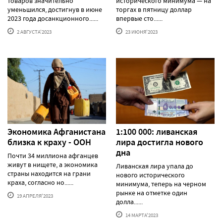
товаров значительно
исторического минимума — на
уменьшился, достигнув в июне
торгах в пятницу доллар
2023 года досанкционного......
впервые сто......
2 АВГУСТА'2023
23 ИЮНЯ'2023
Экономика Афганистана
1:100 000: ливанская
близка к краху - ООН
лира достигла нового
дна
Почти 34 миллиона афганцев
живут в нищете, а экономика
Ливанская лира упала до
страны находится на грани
нового исторического
краха, согласно но......
минимума, теперь на черном
рынке на отметке один
19 АПРЕЛЯ'2023
долла......
14 МАРТА'2023