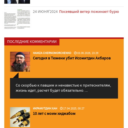
24 ИЮНЯ'2024
Посеявший ветер пожинает бурю
ПОСЛЕДНИЕ КОММЕНТАРИИ
HAMZA CHERNOMORCHENKO
03.06.2026, 23:29
Сегодня в Тюмени убит Исомитдин Акбаров
Со скорбью к павшим и ненавестью к притеснителям,
жизнь идет, расчет будет обязательно. ...
ИКРАМУТДИН ХАН
17.04.2025, 00:27
10 лет с моим хиджабом