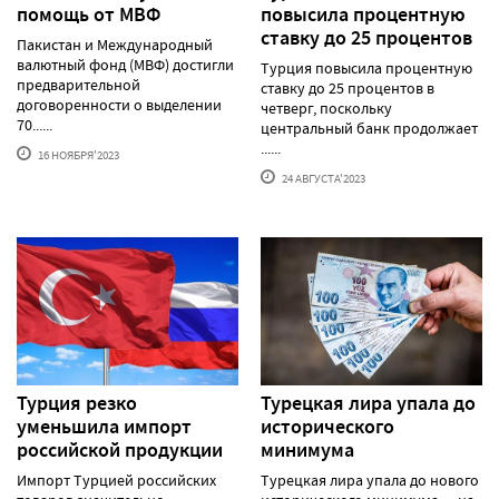
помощь от МВФ
повысила процентную
ставку до 25 процентов
Пакистан и Международный
валютный фонд (МВФ) достигли
Турция повысила процентную
предварительной
ставку до 25 процентов в
договоренности о выделении
четверг, поскольку
70......
центральный банк продолжает
......
16 НОЯБРЯ'2023
24 АВГУСТА'2023
Турция резко
Турецкая лира упала до
уменьшила импорт
исторического
российской продукции
минимума
Импорт Турцией российских
Турецкая лира упала до нового