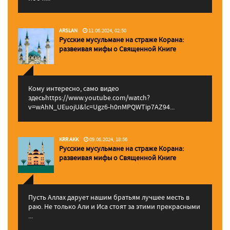
ARSLAN
11.06.2024, 02:50
Русские мусульмане на страже Корана:
pазвеивая мифы о Священной Книге
Кому интересно, само видео
здесьhttps://www.youtube.com/watch?
v=wAhN_UEuojU&lc=Ugz6-h0nMPQWTip7AZ94...
KRR AKK
09.06.2024, 18:56
Русские мусульмане на страже Корана:
pазвеивая мифы о Священной Книге
Пусть Аллах дарует нашим братьям лучшее месть в
раю. Не только Али и Иса стоят за этими прекрасными
...