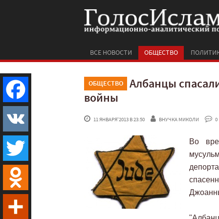
ВСЕ НОВОСТИ
ОБЩЕСТВО
ПОЛИТИ
Албанцы спасали
ОБЩЕСТВО
войны
Facebook
 11 ЯНВАРЯ'2013 В 23:50
ВНУЧКА МИКОЛИ
 0
Во вре
VK
мусуль
депорт
Twitter
спасен
Джоанн
Odnoklassniki
"Албан