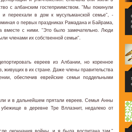
ство с албанским гостеприимством. "Мы покинули
 и переехали в дом к мусульманской семье", -
оминая о первых праздниках Рамадана и Байрама,
а вместе с ними. "Это было замечательно. Люди
были членами их собственной семьи".
депортировать евреев из Албании, но коренное
в, живущих в их стране. Даже члены правительства
ении, обеспечив еврейские семьи поддельными
ли и в дальнейшем прятали евреев. Семья Анны
 убежище в деревне Тре Вллазнит, недалеко от
сле окончания войны, и я была воспитана там,"