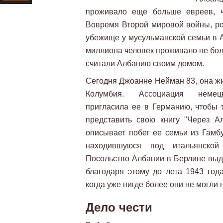
проживало еще больше евреев, ч
Ресурс
Вовремя Второй мировой войны, р
убежище у мусульманской семьи в А
миллиона человек проживало не бол
считали Албанию своим домом.
Сегодня Джоанне Нейман 83, она жи
Колумбия. Ассоциация немецк
пригласила ее в Германию, чтобы 
представить свою книгу "Через А
описывает побег ее семьи из Гамбу
находившуюся под итальянской
Посольство Албании в Берлине выда
благодаря этому до лета 1943 год
когда уже нигде более они не могли
Дело чести