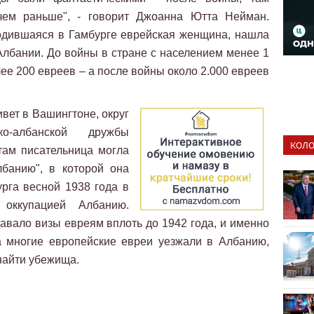
ем раньше", - говорит Джоанна Ютта Нейман.
одившаяся в Гамбурге еврейская женщина, нашла
лбании. До войны в стране с населением менее 1
ее 200 евреев – а после войны около 2.000 евреев
вет в Вашингтоне, округ
о-албанской дружбы
КОЛО
там писательница могла
лбанию", в которой она
рга весной 1938 года в
 оккупацией Албанию.
вало визы евреям вплоть до 1942 года, и именно
а многие европейские евреи уезжали в Албанию,
 найти убежища.