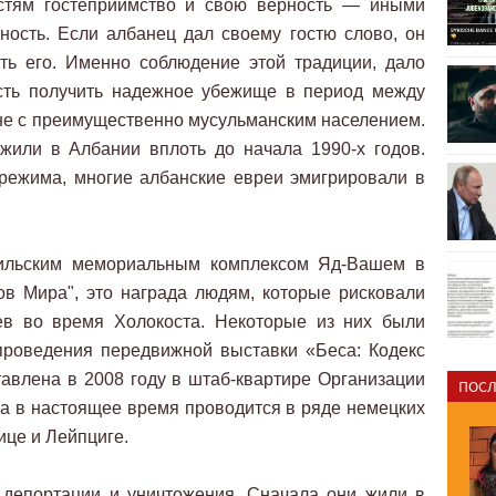
остям гостеприимство и свою верность — иными
ность. Если албанец дал своему гостю слово, он
ть его. Именно соблюдение этой традиции, дало
сть получить надежное убежище в период между
ане с преимущественно мусульманским населением.
жили в Албании вплоть до начала 1990-х годов.
режима, многие албанские евреи эмигрировали в
ильским мемориальным комплексом Яд-Вашем в
в Мира", это награда людям, которые рисковали
ев во время Холокоста. Некоторые из них были
проведения передвижной выставки «Беса: Кодекс
авлена в 2008 году в штаб-квартире Организации
ПОСЛ
а в настоящее время проводится в ряде немецких
лице и Лейпциге.
депортации и уничтожения. Сначала они жили в