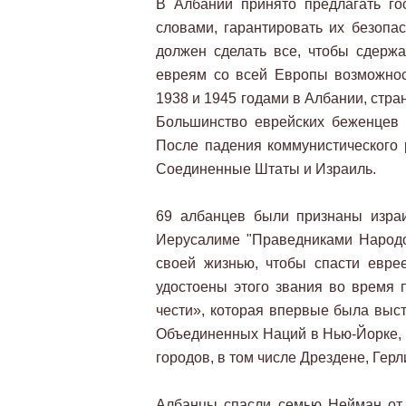
В Албании принято предлагать г
словами, гарантировать их безопас
должен сделать все, чтобы сдержа
евреям со всей Европы возможно
1938 и 1945 годами в Албании, стр
Большинство еврейских беженцев 
После падения коммунистического 
Соединенные Штаты и Израиль.
69 албанцев были признаны изра
Иерусалиме "Праведниками Народо
своей жизнью, чтобы спасти евре
удостоены этого звания во время 
чести», которая впервые была выст
Объединенных Наций в Нью-Йорке, 
городов, в том числе Дрездене, Гер
Албанцы спасли семью Нейман от 