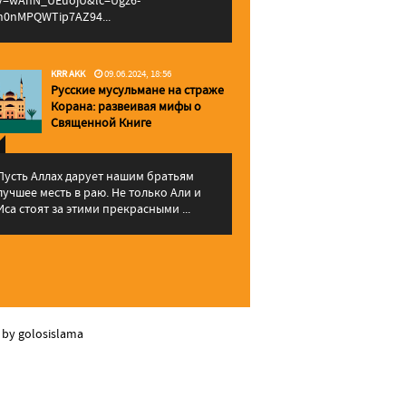
v=wAhN_UEuojU&lc=Ugz6-
h0nMPQWTip7AZ94...
KRR AKK
09.06.2024, 18:56
Русские мусульмане на страже
Корана: pазвеивая мифы о
Священной Книге
Пусть Аллах дарует нашим братьям
лучшее месть в раю. Не только Али и
Иса стоят за этими прекрасными ...
 by golosislama