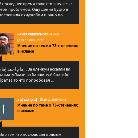
В последнее время тоже столкнулась с
этой проблемой. Ощущение будто я
поспешила с хиджабом и рано по...
HAMZA CHERNOMORCHENKO
30.01.2025, 15:22
Мнение по теме о 73-х течениях
в исламе
إمام احمد إما , Ва алейкум ассалам ва
рахматуЛлахи ва баракятух! Спасибо
брат за то что попробовал ...
إمام احمد إمام
29.01.2025, 00:43
Мнение по теме о 73-х течениях
в исламе
Мир тем кто последовал прямым