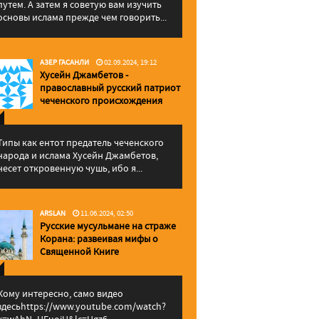
путем. А затем я советую вам изучить
основы ислама прежде чем говорить...
АЗЕР ГАСАНЛИ
02.09.2024, 19:12
Хусейн Джамбетов -
православный русский патриот
чеченского происхождения
Типы как ентот предатель чеченского
народа и ислама Хусейн Джамбетов,
несет откровенную чушь, ибо я...
ARSLAN
11.06.2024, 02:50
Русские мусульмане на страже
Корана: pазвеивая мифы о
Священной Книге
Кому интересно, само видео
здесьhttps://www.youtube.com/watch?