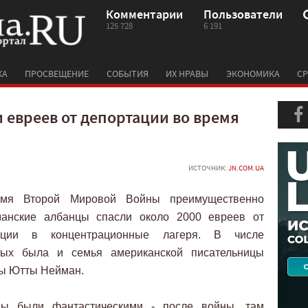
Комментарии
Пользователи
125 728
6 191
КА
ПРОСВЕЩЕНИЕ
СОБЫТИЯ
ИХ НРАВЫ
ЭКОНОМИКА
СР
 евреев от депортации во время
ИСТОЧНИК:
JN.COM.UA
мя Второй Мировой Войны преимущественно
манские албанцы спасли около 2000 евреев от
ации в концентрационные лагеря. В числе
ных была и семья американской писательницы
ы Ютты Нейман.
цы были фантастическими - после войны, там