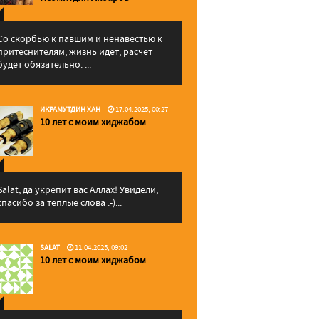
Со скорбью к павшим и ненавестью к
притеснителям, жизнь идет, расчет
будет обязательно. ...
ИКРАМУТДИН ХАН
17.04.2025, 00:27
10 лет с моим хиджабом
Salat, да укрепит вас Аллаx! Увидели,
спасибо за теплые слова :-)...
SALAT
11.04.2025, 09:02
10 лет с моим хиджабом