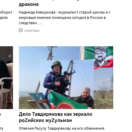
дракона
аоборот
Надежда Кеворкова - журналист старой школы и с
едели
мировым именем помещена сегодня в России в
следствен......
6 МАЯ'2024
о
Дело Тавдирякова как зеркало
роZийских муZульман
ту
Отвечая Расулу Тавдирякову на его обвинения