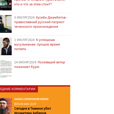
кто и что за этим стоит?
5 ИЮЛЯ'2024
Хусейн Джамбетов -
православный русский патриот
чеченского происхождения
1 ИЮЛЯ'2024
К успешным
мусульманам: прошло время
петлять
24 ИЮНЯ'2024
Посеявший ветер
пожинает бурю
ЕДНИЕ КОММЕНТАРИИ
HAMZA CHERNOMORCHENKO
03.06.2026, 23:29
Сегодня в Тюмени убит
Исомитдин Акбаров