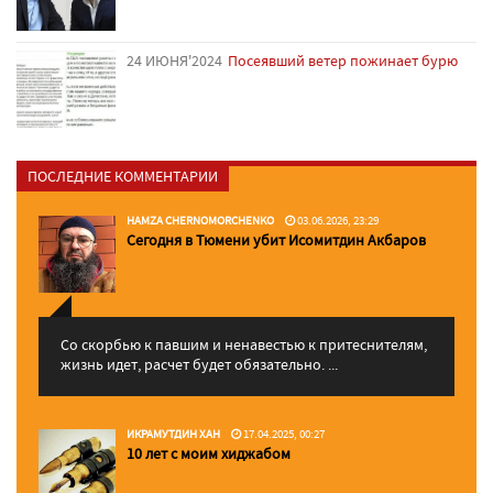
24 ИЮНЯ'2024
Посеявший ветер пожинает бурю
ПОСЛЕДНИЕ КОММЕНТАРИИ
HAMZA CHERNOMORCHENKO
03.06.2026, 23:29
Сегодня в Тюмени убит Исомитдин Акбаров
Со скорбью к павшим и ненавестью к притеснителям,
жизнь идет, расчет будет обязательно. ...
ИКРАМУТДИН ХАН
17.04.2025, 00:27
10 лет с моим хиджабом