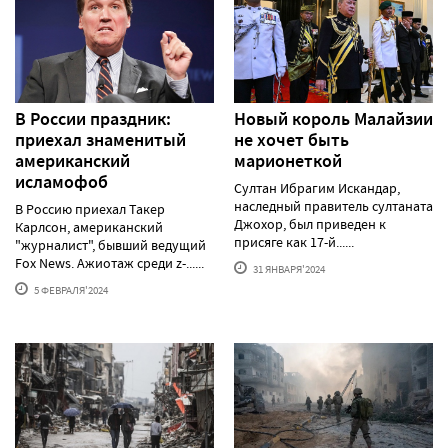
В России праздник:
Новый король Малайзии
приехал знаменитый
не хочет быть
американский
марионеткой
исламофоб
Султан Ибрагим Искандар,
наследный правитель султаната
В Россию приехал Такер
Джохор, был приведен к
Карлсон, американский
присяге как 17-й......
"журналист", бывший ведущий
Fox News. Ажиотаж среди z-......
31 ЯНВАРЯ'2024
5 ФЕВРАЛЯ'2024