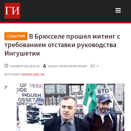
В Брюсселе прошел митинг с
СОБЫТИЯ
требованием отставки руководства
Ингушетии
 6 НОЯБРЯ'2012 В 00:28
HAMZA CHERNOMORCHENKO
 0
ИСТОЧНИК:
KAVKAZ-UZEL.RU
У