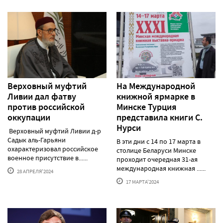
Верховный муфтий
На Международной
Ливии дал фатву
книжной ярмарке в
против российской
Минске Турция
оккупации
представила книги С.
Нурси
Верховный муфтий Ливии д-р
Садык аль-Гарьяни
В эти дни с 14 по 17 марта в
охарактеризовал российское
столице Беларуси Минске
военное присутствие в......
проходит очередная 31-ая
международная книжная ......
28 АПРЕЛЯ'2024
17 МАРТА'2024