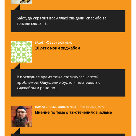
Salat, да укрепит вас Аллаx! Увидели, спасибо за
теплые слова :-)...
SALAT
11.04.2025, 09:02
10 лет с моим хиджабом
В последнее время тоже столкнулась с этой
проблемой. Ощущение будто я поспешила с
хиджабом и рано по...
HAMZA CHERNOMORCHENKO
30.01.2025, 15:22
Мнение по теме о 73-х течениях в исламе