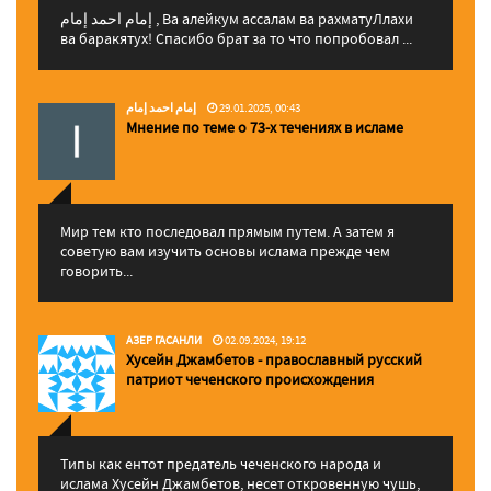
إمام احمد إمام , Ва алейкум ассалам ва рахматуЛлахи
ва баракятух! Спасибо брат за то что попробовал ...
إمام احمد إمام
29.01.2025, 00:43
Мнение по теме о 73-х течениях в исламе
Мир тем кто последовал прямым путем. А затем я
советую вам изучить основы ислама прежде чем
говорить...
АЗЕР ГАСАНЛИ
02.09.2024, 19:12
Хусейн Джамбетов - православный русский
патриот чеченского происхождения
Типы как ентот предатель чеченского народа и
ислама Хусейн Джамбетов, несет откровенную чушь,