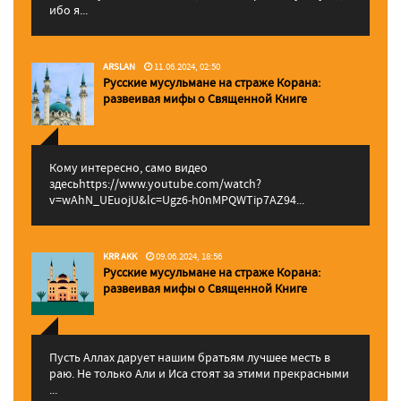
ибо я...
ARSLAN
11.06.2024, 02:50
Русские мусульмане на страже Корана:
pазвеивая мифы о Священной Книге
Кому интересно, само видео
здесьhttps://www.youtube.com/watch?
v=wAhN_UEuojU&lc=Ugz6-h0nMPQWTip7AZ94...
KRR AKK
09.06.2024, 18:56
Русские мусульмане на страже Корана:
pазвеивая мифы о Священной Книге
Пусть Аллах дарует нашим братьям лучшее месть в
раю. Не только Али и Иса стоят за этими прекрасными
...