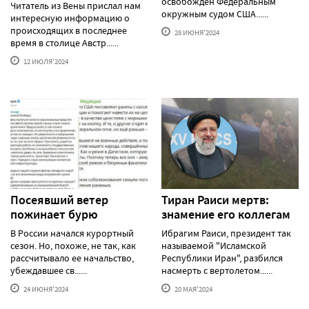
освобожден Федеральным
Читатель из Вены прислал нам
окружным судом США......
интересную информацию о
происходящих в последнее
28 ИЮНЯ'2024
время в столице Австр......
12 ИЮЛЯ'2024
Посеявший ветер
Тиран Раиси мертв:
пожинает бурю
знамение его коллегам
В России начался курортный
Ибрагим Раиси, президент так
сезон. Но, похоже, не так, как
называемой "Исламской
рассчитывало ее начальство,
Республики Иран", разбился
убеждавшее св......
насмерть с вертолетом......
24 ИЮНЯ'2024
20 МАЯ'2024