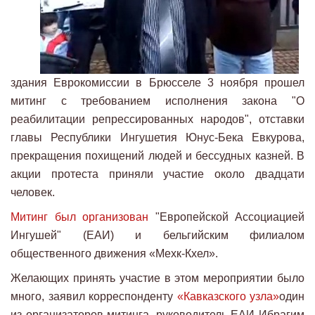
здания Еврокомиссии в Брюсселе 3 ноября прошел
митинг с требованием исполнения закона "О
реабилитации репрессированных народов", отставки
главы Республики Ингушетия Юнус-Бека Евкурова,
прекращения похищений людей и бессудных казней. В
акции протеста приняли участие около двадцати
человек.
Митинг был организован
"Европейской Ассоциацией
Ингушей" (ЕАИ) и бельгийским филиалом
общественного движения «Мехк-Кхел».
Желающих принять участие в этом мероприятии было
много, заявил корреспонденту
«Кавказского узла»
один
из организаторов митинга, руководитель ЕАИ Ибрагим