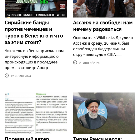
Сирийские банды
Ассанж на свободе: нам
против чеченцев и
нечему радоваться
турок в Вене: кто и что
Основатель WikiLeaks Джулиан
за этим стоит?
Ассанж в среду, 26 июня, был
освобожден Федеральным
Читатель из Вены прислал нам
окружным судом США......
интересную информацию о
происходящих в последнее
28 ИЮНЯ'2024
время в столице Австр......
12 ИЮЛЯ'2024
Посеявший ветер
Тиран Раиси мертв: