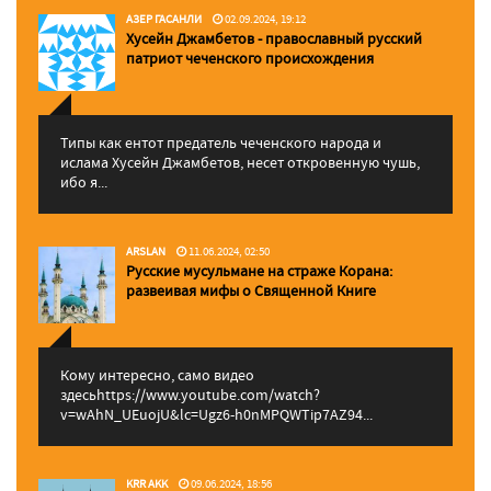
АЗЕР ГАСАНЛИ
02.09.2024, 19:12
Хусейн Джамбетов - православный русский
патриот чеченского происхождения
Типы как ентот предатель чеченского народа и
ислама Хусейн Джамбетов, несет откровенную чушь,
ибо я...
ARSLAN
11.06.2024, 02:50
Русские мусульмане на страже Корана:
pазвеивая мифы о Священной Книге
Кому интересно, само видео
здесьhttps://www.youtube.com/watch?
v=wAhN_UEuojU&lc=Ugz6-h0nMPQWTip7AZ94...
KRR AKK
09.06.2024, 18:56