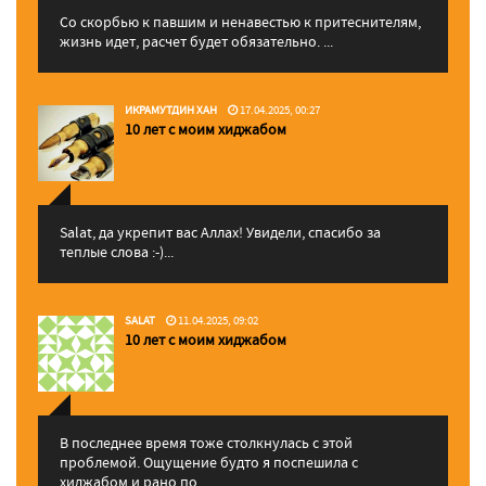
Со скорбью к павшим и ненавестью к притеснителям,
жизнь идет, расчет будет обязательно. ...
ИКРАМУТДИН ХАН
17.04.2025, 00:27
10 лет с моим хиджабом
Salat, да укрепит вас Аллаx! Увидели, спасибо за
теплые слова :-)...
SALAT
11.04.2025, 09:02
10 лет с моим хиджабом
В последнее время тоже столкнулась с этой
проблемой. Ощущение будто я поспешила с
хиджабом и рано по...