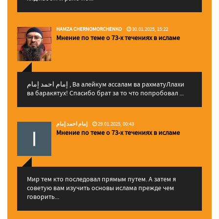
HAMZA CHERNOMORCHENKO
30.01.2025, 15:22
Мнение по теме о 73-х течениях в исламе
إمام احمد إمام , Ва алейкум ассалам ва рахматуЛлахи
ва баракятух! Спасибо брат за то что попробовал ...
إمام احمد إمام
29.01.2025, 00:43
Мнение по теме о 73-х течениях в исламе
Мир тем кто последовал прямым путем. А затем я
советую вам изучить основы ислама прежде чем
говорить...