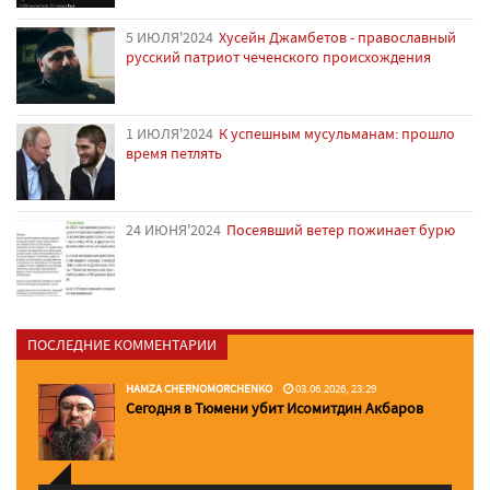
5 ИЮЛЯ'2024
Хусейн Джамбетов - православный
русский патриот чеченского происхождения
1 ИЮЛЯ'2024
К успешным мусульманам: прошло
время петлять
24 ИЮНЯ'2024
Посеявший ветер пожинает бурю
ПОСЛЕДНИЕ КОММЕНТАРИИ
HAMZA CHERNOMORCHENKO
03.06.2026, 23:29
Сегодня в Тюмени убит Исомитдин Акбаров