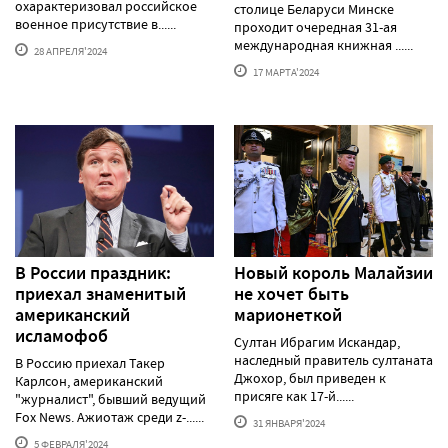
охарактеризовал российское
столице Беларуси Минске
военное присутствие в......
проходит очередная 31-ая
международная книжная ......
28 АПРЕЛЯ'2024
17 МАРТА'2024
В России праздник:
Новый король Малайзии
приехал знаменитый
не хочет быть
американский
марионеткой
исламофоб
Султан Ибрагим Искандар,
наследный правитель султаната
В Россию приехал Такер
Джохор, был приведен к
Карлсон, американский
присяге как 17-й......
"журналист", бывший ведущий
Fox News. Ажиотаж среди z-......
31 ЯНВАРЯ'2024
5 ФЕВРАЛЯ'2024