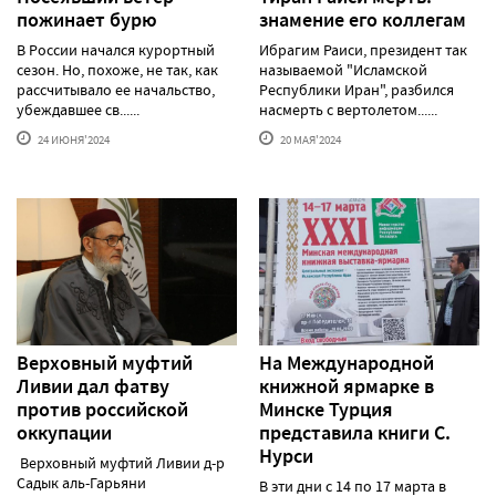
пожинает бурю
знамение его коллегам
В России начался курортный
Ибрагим Раиси, президент так
сезон. Но, похоже, не так, как
называемой "Исламской
рассчитывало ее начальство,
Республики Иран", разбился
убеждавшее св......
насмерть с вертолетом......
24 ИЮНЯ'2024
20 МАЯ'2024
Верховный муфтий
На Международной
Ливии дал фатву
книжной ярмарке в
против российской
Минске Турция
оккупации
представила книги С.
Нурси
Верховный муфтий Ливии д-р
Садык аль-Гарьяни
В эти дни с 14 по 17 марта в