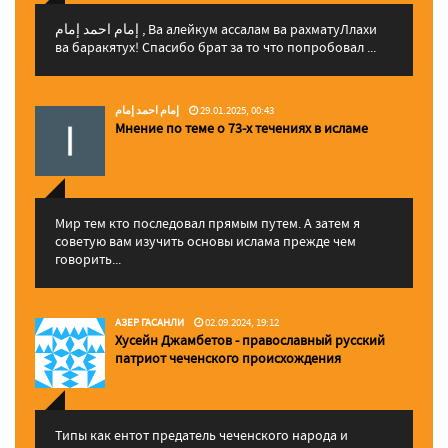
إمام احمد إمام , Ва алейкум ассалам ва рахматуЛлахи
ва баракятух! Спасибо брат за то что попробовал ...
إمام احمد إمام
29.01.2025, 00:43
Мнение по теме о 73-х течениях в исламе
Мир тем кто последовал прямым путем. А затем я
советую вам изучить основы ислама прежде чем
говорить...
АЗЕР ГАСАНЛИ
02.09.2024, 19:12
Хусейн Джамбетов - православный русский
патриот чеченского происхождения
Типы как ентот предатель чеченского народа и