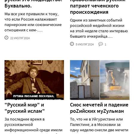
Буквально.
патриот чеченского
происхождения
Мы все уже привыкли к тому,
что если Россия налаживает
Одним из заметных событий
парнерские или союзнические
российской медийной жизни
отношения с кем-......
на этой неделе стало интервью
бывшего ичкерийца......
22 ИЮЛЯ'2024
5 ИЮЛЯ'2024
1
"Русский мир" и
Снос мечетей и падение
"русский ислам"
роZийских муZульман
За последнее время в
То, что не в Уйгуристане или
русскоязычной
Палестине, а в Московии за
информационной среде имели
одну неделю снесли две мечети