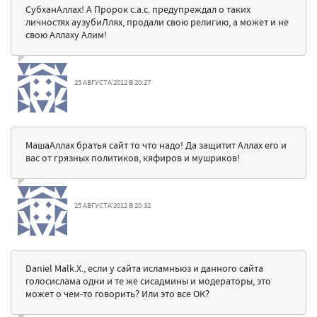
СубханАллах! А Пророк с.а.с. предупреждал о таких
личностях аузубиЛлях, продали свою религию, а может и не
свою Аллаху Алим!
25 АВГУСТА'2012 В 20:27
МашаАллах братья сайт то что надо! Да защитит Аллах его и
вас от грязных политиков, кяфиров и мушриков!
25 АВГУСТА'2012 В 20:32
Daniel Malk.X., если у сайта исламньюз и данного сайта
голосислама одни и те же сисадмины и модераторы, это
может о чем-то говорить? Или это все ОК?