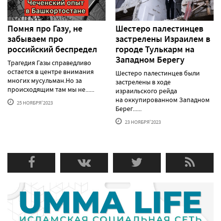
Помня про Газу, не
Шестеро палестинцев
забываем про
застрелены Израилем в
российский беспредел
городе Тулькарм на
Западном Берегу
Трагедия Газы справедливо
остается в центре внимания
Шестеро палестинцев были
многих мусульман.Но за
застрелены в ходе
происходящим там мы не......
израильского рейда
на оккупированном Западном
25 НОЯБРЯ'2023
Берег......
23 НОЯБРЯ'2023