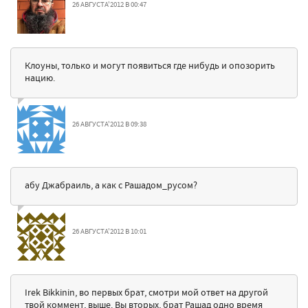
26 АВГУСТА'2012 В 00:47
Клоуны, только и могут появиться где нибудь и опозорить
нацию.
26 АВГУСТА'2012 В 09:38
абу Джабраиль, а как с Рашадом_русом?
26 АВГУСТА'2012 В 10:01
Irek Bikkinin, во первых брат, смотри мой ответ на другой
твой коммент, выше. Вы вторых, брат Рашад одно время