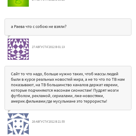
а Раева что с собою не взяли?
27 АВГУСТА'2012 В 01:13
Сайт то что надо, больше нужно таких, чтоб массы людей
были в курсе реальных новостей мира, а не то что по ТВ нам
показывают, на ТВ большинство каналов держат евреии,
которые подчиняются масонам сионистам! Пудрят мозги
футболом, рекламой, сериалами, лже-новостями,
америк.фильмами,где мусульмане это террористы!
28 АВГУСТА'2012 В 21:55