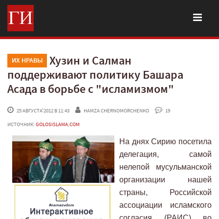
Хузин и Салман
ИХ НРАВЫ
поддерживают политику Башара
Асада в борьбе с "исламизмом"
 25 АВГУСТА'2012 В 11:43
HAMZA CHERNOMORCHENKO
 19
ИСТОЧНИК:
GOLOSISLAMA.COM
На днях Сирию посетила
делегация, самой
нелепой мусульманской
организации нашей
страны, Российской
ассоциации исламского
согласия (РАИС) во