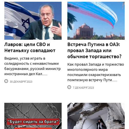
Лавров: цели СВО и
Встреча Путина в ОАЭ:
Нетаньяху совпадают
провал Запада или
обычное торгашество?
Видимо, устав играть в
солидарность с ненавистными
Как провал Запада и торжество
басурманами, русский министр
многополярного мира
иностранных дел Кал......
поспешили охарактеризовать
помпезную встречу Пути......
30 ДЕКАБРЯ'2023
7 ДЕКАБРЯ'2023