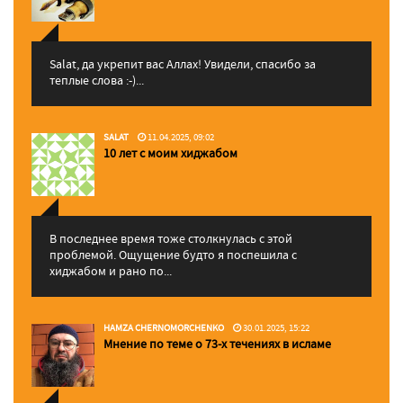
Salat, да укрепит вас Аллаx! Увидели, спасибо за
теплые слова :-)...
SALAT
11.04.2025, 09:02
10 лет с моим хиджабом
В последнее время тоже столкнулась с этой
проблемой. Ощущение будто я поспешила с
хиджабом и рано по...
HAMZA CHERNOMORCHENKO
30.01.2025, 15:22
Мнение по теме о 73-х течениях в исламе