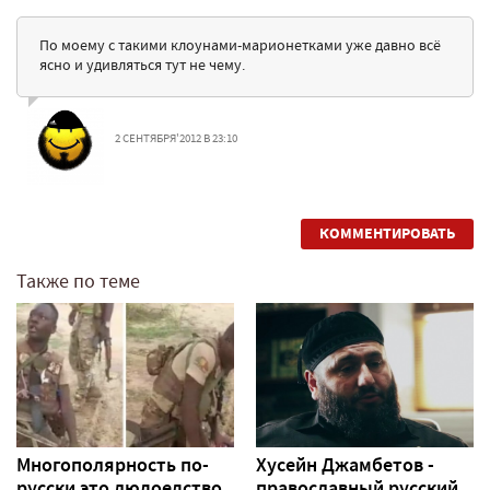
По моему с такими клоунами-марионетками уже давно всё
ясно и удивляться тут не чему.
2 СЕНТЯБРЯ'2012 В 23:10
КОММЕНТИРОВАТЬ
Также по теме
Многополярность по-
Хусейн Джамбетов -
русски это людоедство.
православный русский