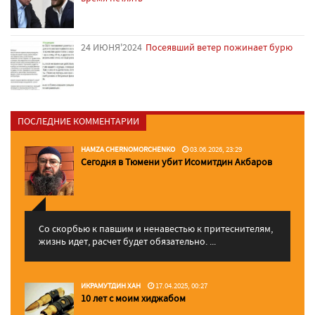
24 ИЮНЯ'2024
Посеявший ветер пожинает бурю
ПОСЛЕДНИЕ КОММЕНТАРИИ
HAMZA CHERNOMORCHENKO
03.06.2026, 23:29
Сегодня в Тюмени убит Исомитдин Акбаров
Со скорбью к павшим и ненавестью к притеснителям,
жизнь идет, расчет будет обязательно. ...
ИКРАМУТДИН ХАН
17.04.2025, 00:27
10 лет с моим хиджабом