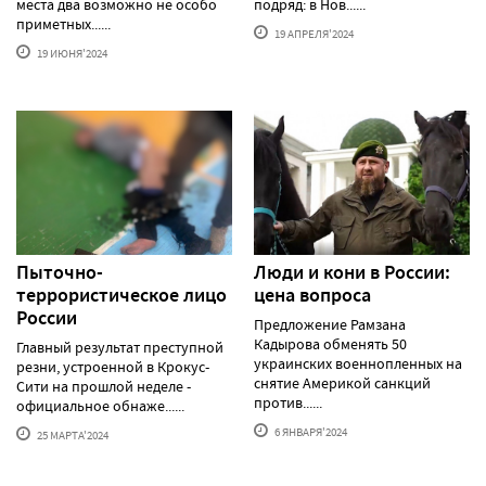
места два возможно не особо
подряд: в Нов......
приметных......
19 АПРЕЛЯ'2024
19 ИЮНЯ'2024
Пыточно-
Люди и кони в России:
террористическое лицо
цена вопроса
России
Предложение Рамзана
Кадырова обменять 50
Главный результат преступной
украинских военнопленных на
резни, устроенной в Крокус-
снятие Америкой санкций
Сити на прошлой неделе -
против......
официальное обнаже......
6 ЯНВАРЯ'2024
25 МАРТА'2024