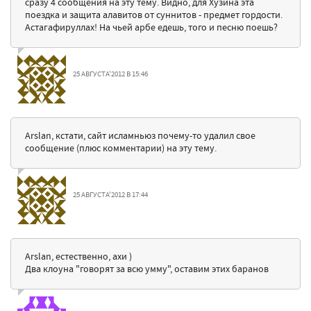
сразу 4 сообщения на эту тему. Видно, для Хузина эта
поездка и защита алавитов от суннитов - предмет гордости.
Астагафируллах! На чьей арбе едешь, того и песню поешь?
25 АВГУСТА'2012 В 15:46
Arslan, кстати, сайт исламньюз почему-то удалил свое
сообщение (плюс комментарии) на эту тему.
25 АВГУСТА'2012 В 17:44
Arslan, естественно, ахи )
Два клоуна "говорят за всю умму", оставим этих баранов