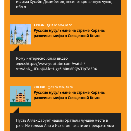
ислама Хусейн Джамбетов, несет откровенную чушь,
ибо я...
ARSLAN
11.06.2024, 02:50
Русские мусульмане на страже Корана:
pазвеивая мифы о Священной Книге
Кому интересно, само видео
здесьhttps://www.youtube.com/watch?
v=wAhN_UEuojU&lc=Ugz6-h0nMPQWTip7AZ94...
KRR AKK
09.06.2024, 18:56
Русские мусульмане на страже Корана:
pазвеивая мифы о Священной Книге
Пусть Аллах дарует нашим братьям лучшее месть в
раю. Не только Али и Иса стоят за этими прекрасными
...