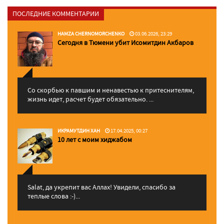
ПОСЛЕДНИЕ КОММЕНТАРИИ
HAMZA CHERNOMORCHENKO
03.06.2026, 23:29
Сегодня в Тюмени убит Исомитдин Акбаров
Со скорбью к павшим и ненавестью к притеснителям,
жизнь идет, расчет будет обязательно. ...
ИКРАМУТДИН ХАН
17.04.2025, 00:27
10 лет с моим хиджабом
Salat, да укрепит вас Аллаx! Увидели, спасибо за
теплые слова :-)...