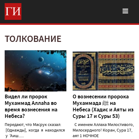
ТОЛКОВАНИЕ
Видел ли пророк
О вознесении пророка
Мухаммад Аллаhа во
Мухаммада ﷺ на
время вознесения на
Небеса (Хадис и Аяты из
Небеса?
Суры 17 и Суры 53)
Передают, что Масрук сказал:
С именем Аллаха Милостивого,
[Однажды], когда я находился
Милосердного! Коран, Сура 17,
у 'Аиш......
аят 1 НОЧНОЕ