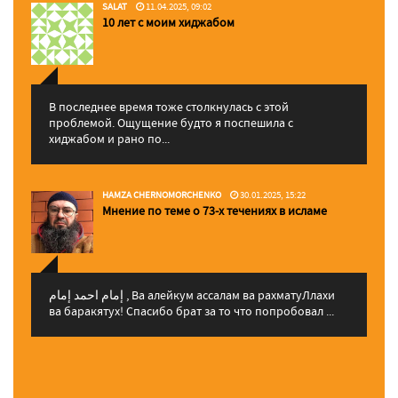
SALAT
11.04.2025, 09:02
10 лет с моим хиджабом
В последнее время тоже столкнулась с этой
проблемой. Ощущение будто я поспешила с
хиджабом и рано по...
HAMZA CHERNOMORCHENKO
30.01.2025, 15:22
Мнение по теме о 73-х течениях в исламе
إمام احمد إمام , Ва алейкум ассалам ва рахматуЛлахи
ва баракятух! Спасибо брат за то что попробовал ...