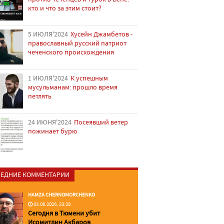
кто и что за этим стоит?
5 ИЮЛЯ'2024
Хусейн Джамбетов -
православный русский патриот
чеченского происхождения
1 ИЮЛЯ'2024
К успешным
мусульманам: прошло время
петлять
24 ИЮНЯ'2024
Посеявший ветер
пожинает бурю
ЕДНИЕ КОММЕНТАРИИ
HAMZA CHERNOMORCHENKO
03.06.2026, 23:29
Сегодня в Тюмени убит
Исомитдин Акбаров