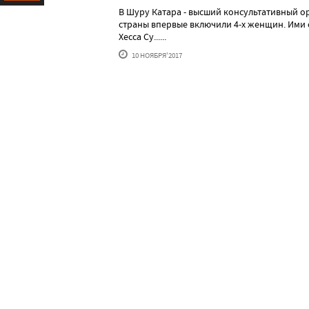
В Шуру Катара - высший консультативный о
Ресурс
страны впервые включили 4-х женщин. Ими 
Хесса Су......
10 НОЯБРЯ'2017