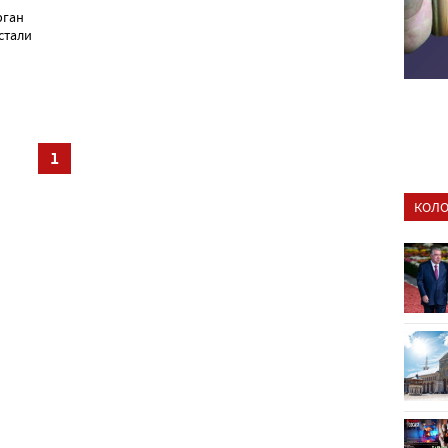
рган
стали
1
КОЛО