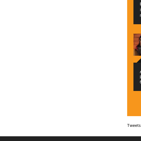
م
Tweets