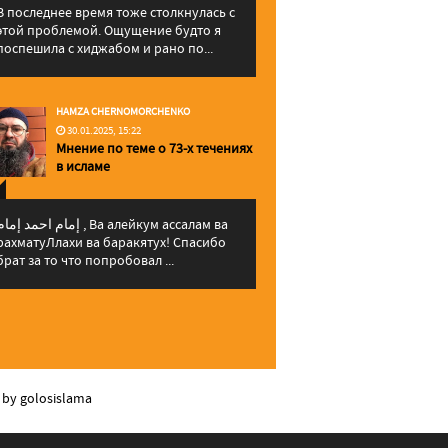
В последнее время тоже столкнулась с
этой проблемой. Ощущение будто я
поспешила с хиджабом и рано по...
HAMZA CHERNOMORCHENKO
30.01.2025, 15:22
Мнение по теме о 73-х течениях
в исламе
إمام احمد إما , Ва алейкум ассалам ва
рахматуЛлахи ва баракятух! Спасибо
брат за то что попробовал ...
 by golosislama