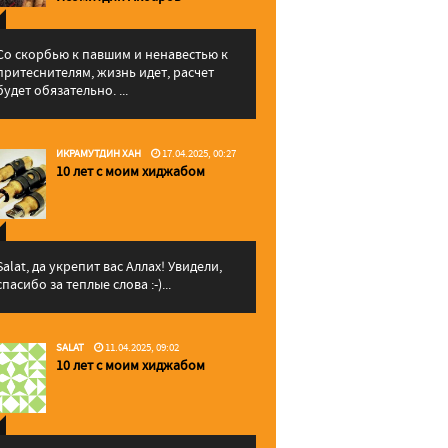
Со скорбью к павшим и ненавестью к
притеснителям, жизнь идет, расчет
будет обязательно. ...
ИКРАМУТДИН ХАН
17.04.2025, 00:27
10 лет с моим хиджабом
Salat, да укрепит вас Аллаx! Увидели,
спасибо за теплые слова :-)...
SALAT
11.04.2025, 09:02
10 лет с моим хиджабом