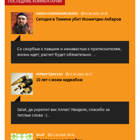
ПОСЛЕДНИЕ КОММЕНТАРИИ
HAMZA CHERNOMORCHENKO
03.06.2026, 23:29
Сегодня в Тюмени убит Исомитдин Акбаров
Со скорбью к павшим и ненавестью к притеснителям,
жизнь идет, расчет будет обязательно. ...
ИКРАМУТДИН ХАН
17.04.2025, 00:27
10 лет с моим хиджабом
Salat, да укрепит вас Аллаx! Увидели, спасибо за
теплые слова :-)...
SALAT
11.04.2025, 09:02