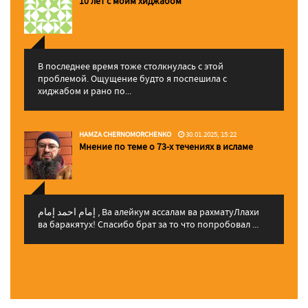
10 лет с моим хиджабом
В последнее время тоже столкнулась с этой
проблемой. Ощущение будто я поспешила с
хиджабом и рано по...
HAMZA CHERNOMORCHENKO
30.01.2025, 15:22
Мнение по теме о 73-х течениях в исламе
إمام احمد إمام , Ва алейкум ассалам ва рахматуЛлахи
ва баракятух! Спасибо брат за то что попробовал ...