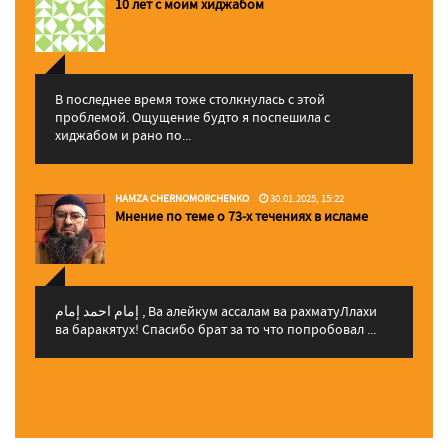
10 лет с моим хиджабом
В последнее время тоже столкнулась с этой
проблемой. Ощущение будто я поспешила с
хиджабом и рано по...
HAMZA CHERNOMORCHENKO
30.01.2025, 15:22
Мнение по теме о 73-х течениях в исламе
إمام احمد إمام , Ва алейкум ассалам ва рахматуЛлахи
ва баракятух! Спасибо брат за то что попробовал ...