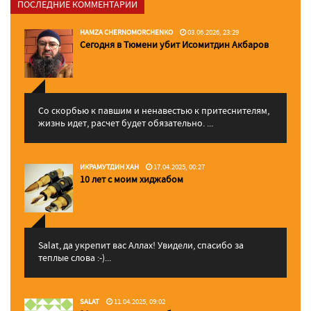
ПОСЛЕДНИЕ КОММЕНТАРИИ
HAMZA CHERNOMORCHENKO
03.06.2026, 23:29
Сегодня в Тюмени убит Исомитдин Акбаров
Со скорбью к павшим и ненавестью к притеснителям,
жизнь идет, расчет будет обязательно. ...
ИКРАМУТДИН ХАН
17.04.2025, 00:27
10 лет с моим хиджабом
Salat, да укрепит вас Аллаx! Увидели, спасибо за
теплые слова :-)...
SALAT
11.04.2025, 09:02