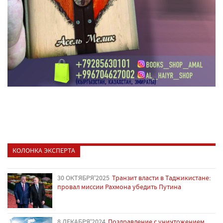
КОЛОНКА ЭКСПЕРТА
30 ОКТЯБРЯ'2025
Транзит власти в Таджикистане:
провал миссии Рахмона убедить Путина
8 ДЕКАБРЯ'2024
Поздравление с уничтожением