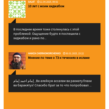
SALAT
11.04.2025, 09:02
10 лет с моим хиджабом
В последнее время тоже столкнулась с этой
проблемой. Ощущение будто я поспешила с
хиджабом и рано по...
HAMZA CHERNOMORCHENKO
30.01.2025, 15:22
Мнение по теме о 73-х течениях в исламе
إمام احمد إمام , Ва алейкум ассалам ва рахматуЛлахи
ва баракятух! Спасибо брат за то что попробовал ...