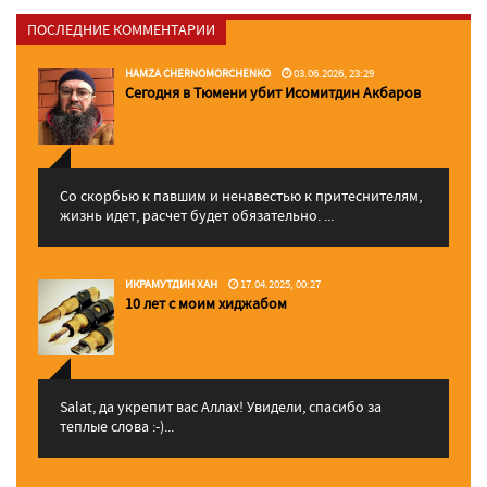
ПОСЛЕДНИЕ КОММЕНТАРИИ
HAMZA CHERNOMORCHENKO
03.06.2026, 23:29
Сегодня в Тюмени убит Исомитдин Акбаров
Со скорбью к павшим и ненавестью к притеснителям,
жизнь идет, расчет будет обязательно. ...
ИКРАМУТДИН ХАН
17.04.2025, 00:27
10 лет с моим хиджабом
Salat, да укрепит вас Аллаx! Увидели, спасибо за
теплые слова :-)...