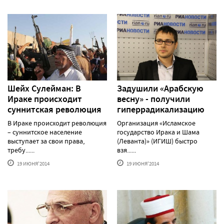
Шейх Сулейман: В
Задушили «Арабскую
Ираке происходит
весну» - получили
суннитская революция
гиперрадикализацию
В Ираке происходит революция
Организация «Исламское
– суннитское население
государство Ирака и Шама
выступает за свои права,
(Леванта)» (ИГИШ) быстро
требу......
взя......
19 ИЮНЯ'2014
19 ИЮНЯ'2014