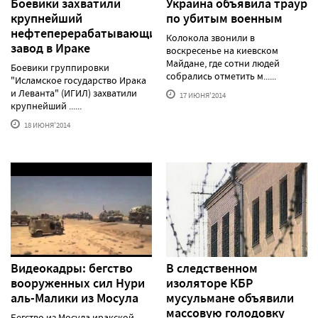
Боевики захватили
Украина объявила траур
крупнейший
по убитым военным
нефтеперерабатывающий
Колокола звонили в
завод в Ираке
воскресенье на киевском
Майдане, где сотни людей
Боевики группировки
собрались отметить м......
"Исламское государство Ирака
и Леванта" (ИГИЛ) захватили
17 ИЮНЯ'2014
крупнейший ......
18 ИЮНЯ'2014
Видеокадры: бегство
В следственном
вооруженных сил Нури
изоляторе КБР
аль-Малики из Мосула
мусульмане объявили
массовую голодовку
Бегство из Мосула иракской