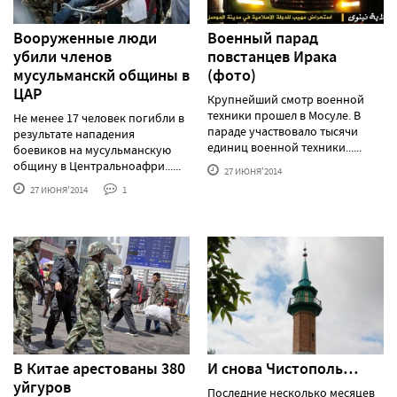
Вооруженные люди
Военный парад
убили членов
повстанцев Ирака
мусульманскй общины в
(фото)
ЦАР
Крупнейший смотр военной
техники прошел в Мосуле. В
Не менее 17 человек погибли в
параде участвовало тысячи
результате нападения
единиц военной техники......
боевиков на мусульманскую
общину в Центральноафри......
27 ИЮНЯ'2014
27 ИЮНЯ'2014
1
В Китае арестованы 380
И снова Чистополь…
уйгуров
Последние несколько месяцев