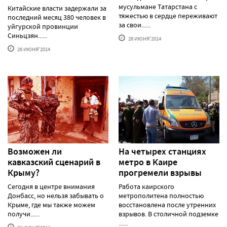
мусульмане Татарстана с
Китайские власти задержали за
тяжестью в сердце переживают
последний месяц 380 человек в
за свои......
уйгурской провинции
Синьцзян......
26 ИЮНЯ'2014
26 ИЮНЯ'2014
Возможен ли
На четырех станциях
кавказский сценарий в
метро в Каире
Крыму?
прогремели взрывы
Сегодня в центре внимания
Работа каирского
Донбасс, но нельзя забывать о
метрополитена полностью
Крыме, где мы также можем
восстановлена после утренних
получи......
взрывов. В столичной подземке
......