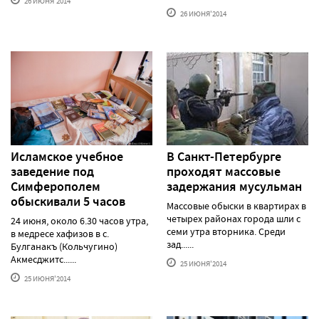
26 ИЮНЯ'2014
26 ИЮНЯ'2014
Исламское учебное
В Санкт-Петербурге
заведение под
проходят массовые
Симферополем
задержания мусульман
обыскивали 5 часов
Массовые обыски в квартирах в
четырех районах города шли с
24 июня, около 6.30 часов утра,
семи утра вторника. Среди
в медресе хафизов в с.
зад......
Булганакъ (Кольчугино)
Акмесджитс......
25 ИЮНЯ'2014
25 ИЮНЯ'2014