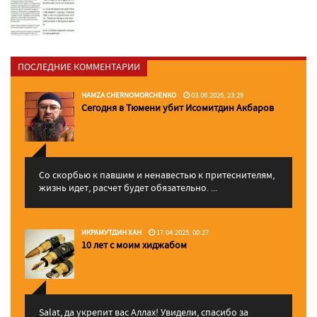
ПОСЛЕДНИЕ КОММЕНТАРИИ
HAMZA CHERNOMORCHENKO
03.06.2026, 23:29
Сегодня в Тюмени убит Исомитдин Акбаров
Со скорбью к павшим и ненавестью к притеснителям,
жизнь идет, расчет будет обязательно. ...
ИКРАМУТДИН ХАН
17.04.2025, 00:27
10 лет с моим хиджабом
Salat, да укрепит вас Аллаx! Увидели, спасибо за