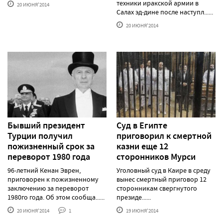
техники иракской армии в
20 ИЮНЯ'2014
Салах эд-дине после наступл......
20 ИЮНЯ'2014
Бывший президент
Суд в Египте
Турции получил
приговорил к смертной
пожизненный срок за
казни еще 12
переворот 1980 года
сторонников Мурси
96-летний Кенан Эврен,
Уголовный суд в Каире в среду
приговорен к пожизненному
вынес смертный приговор 12
заключению за переворот
сторонникам свергнутого
1980го года. Об этом сообща......
президе......
20 ИЮНЯ'2014
1
19 ИЮНЯ'2014