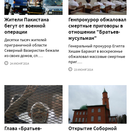
Жители Пакистана
Генпрокурор обжаловал
бегут от военной
смертные приговоры в
операции
отношении "Братьев-
мусульман"
Десятки тысяч жителей
приграничной области
Генеральный прокурор Египта
Северный Вазиристан бежали
Хишам Баракат в воскресенье
из своих домов, сп......
обжаловал массовые смертные
приг......
24 ИЮНЯ'2014
23 ИЮНЯ'2014
Глава «Братьев-
Открытие Соборной