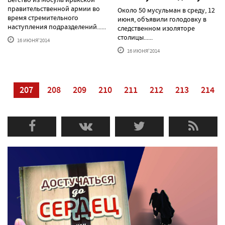
правительственной армии во
Около 50 мусульман в среду, 12
время стремительного
июня, объявили голодовку в
наступления подразделений......
следственном изоляторе
столицы......
16 ИЮНЯ'2014
16 ИЮНЯ'2014
06
207
208
209
210
211
212
213
214