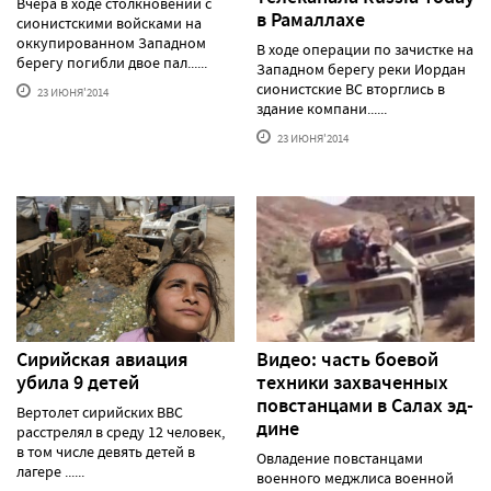
Вчера в ходе столкновений с
в Рамаллахе
сионистскими войсками на
оккупированном Западном
В ходе операции по зачистке на
берегу погибли двое пал......
Западном берегу реки Иордан
сионистские ВС вторглись в
23 ИЮНЯ'2014
здание компани......
23 ИЮНЯ'2014
Сирийская авиация
Видео: часть боевой
убила 9 детей
техники захваченных
повстанцами в Салах эд-
Вертолет сирийских ВВС
дине
расстрелял в среду 12 человек,
в том числе девять детей в
Овладение повстанцами
лагере ......
военного меджлиса военной