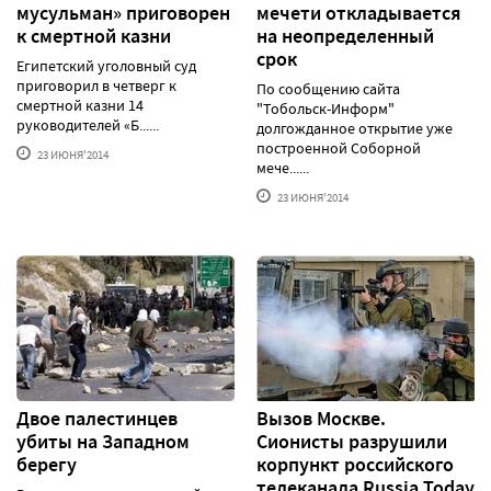
мусульман» приговорен
мечети откладывается
к смертной казни
на неопределенный
срок
Египетский уголовный суд
приговорил в четверг к
По сообщению сайта
смертной казни 14
"Тобольск-Информ"
руководителей «Б......
долгожданное открытие уже
построенной Соборной
23 ИЮНЯ'2014
мече......
23 ИЮНЯ'2014
Двое палестинцев
Вызов Москве.
убиты на Западном
Сионисты разрушили
берегу
корпункт российского
телеканала Russia Today