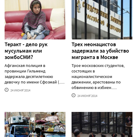
Теракт - дело рук
Трех неонацистов
мусульман или
задержали за убийство
зомбоСМИ?
мигранта в Москве
Афганская полиция в
Трое московских студентов,
провинции Гильменд
состоящих в
задержала десятилетнюю
националистическом
девочку по имени Сфозмай (......
движении, арестованы по
обвинению в избиен......
24 ИЮНЯ'2014
24 ИЮНЯ'2014