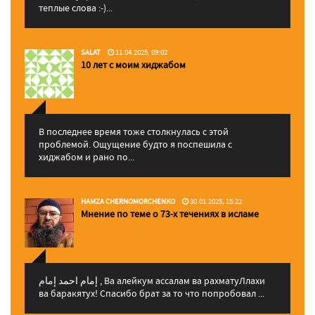
теплые слова :-)...
SALAT
11.04.2025, 09:02
10 лет с моим хиджабом
В последнее время тоже столкнулась с этой
проблемой. Ощущение будто я поспешила с
хиджабом и рано по...
HAMZA CHERNOMORCHENKO
30.01.2025, 15:22
Мнение по теме о 73-х течениях в исламе
إمام احمد إمام , Ва алейкум ассалам ва рахматуЛлахи
ва баракятух! Спасибо брат за то что попробовал ...