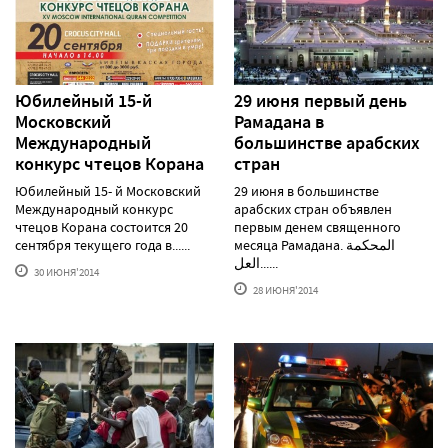
Юбилейный 15-й
29 июня первый день
Московский
Рамадана в
Международный
большинстве арабских
конкурс чтецов Корана
стран
Юбилейный 15- й Московский
29 июня в большинстве
Международный конкурс
арабских стран объявлен
чтецов Корана состоится 20
первым денем священного
сентября текущего года в......
месяца Рамадана. المحكمة
العل......
30 ИЮНЯ'2014
28 ИЮНЯ'2014