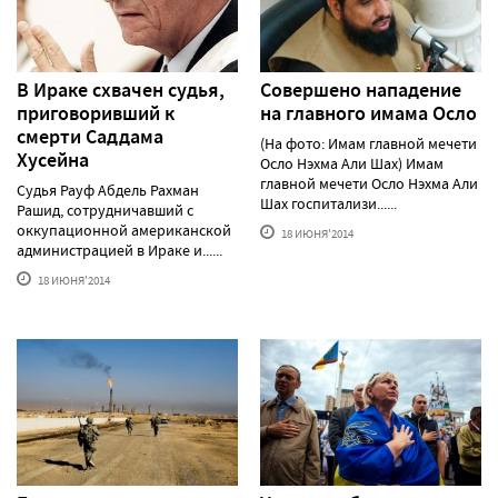
В Ираке схвачен судья,
Совершено нападение
приговоривший к
на главного имама Осло
смерти Саддама
(На фото: Имам главной мечети
Хусейна
Осло Нэхма Али Шах) Имам
главной мечети Осло Нэхма Али
Судья Рауф Абдель Рахман
Шах госпитализи......
Рашид, сотрудничавший с
оккупационной американской
18 ИЮНЯ'2014
администрацией в Ираке и......
18 ИЮНЯ'2014