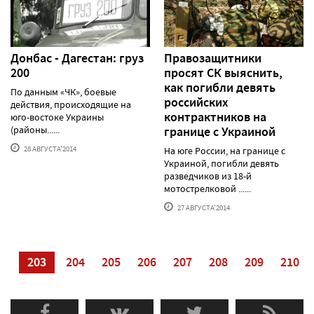
Донбас - Дагестан: груз
Правозащитники
200
просят СК выяснить,
как погибли девять
По данным «ЧК», боевые
российских
действия, происходящие на
контрактников на
юго-востоке Украины
(районы......
границе с Украиной
28 АВГУСТА'2014
На юге России, на границе с
Украиной, погибли девять
разведчиков из 18-й
мотострелковой ......
27 АВГУСТА'2014
02
203
204
205
206
207
208
209
210