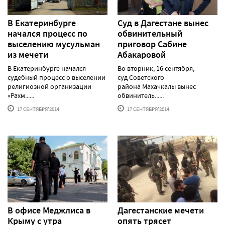
В Екатеринбурге
Суд в Дагестане вынес
начался процесс по
обвинительный
выселению мусульман
приговор Сабине
из мечети
Абакаровой
В Екатеринбурге начался
Во вторник, 16 сентября,
судебный процесс о выселении
суд Советского
религиозной организации
района Махачкалы вынес
«Рахм......
обвинитель......
17 СЕНТЯБРЯ'2014
17 СЕНТЯБРЯ'2014
В офисе Меджлиса в
Дагестанские мечети
Крыму с утра
опять трясет