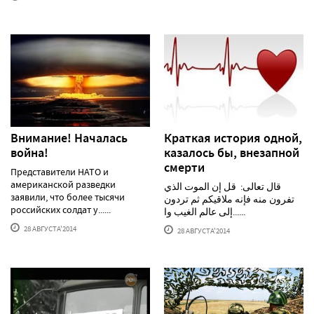
Внимание! Началась
Краткая история одной,
война!
казалось бы, внезапной
смерти
Представители НАТО и
американской разведки
قال تعالى: قل إن الموت الذي
заявили, что более тысячи
تفرون منه فإنه ملاقيكم ثم تردون
российских солдат у......
إلى عالم الغيب وا......
28 АВГУСТА'2014
28 АВГУСТА'2014