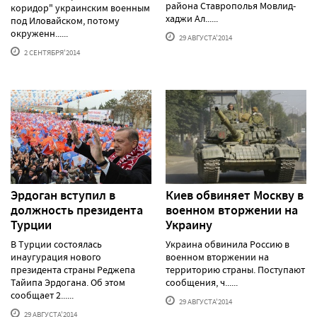
района Ставрополья Мовлид-
коридор" украинским военным
хаджи Ал......
под Иловайском, потому
окруженн......
29 АВГУСТА'2014
2 СЕНТЯБРЯ'2014
Эрдоган вступил в
Киев обвиняет Москву в
должность президента
военном вторжении на
Турции
Украину
В Турции состоялась
Украина обвинила Россию в
инаугурация нового
военном вторжении на
президента страны Реджепа
территорию страны. Поступают
Тайипа Эрдогана. Об этом
сообщения, ч......
сообщает 2......
29 АВГУСТА'2014
29 АВГУСТА'2014