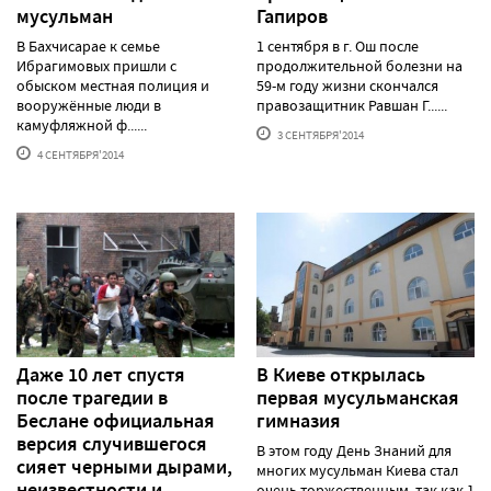
мусульман
Гапиров
В Бахчисарае к семье
1 сентября в г. Ош после
Ибрагимовых пришли с
продолжительной болезни на
обыском местная полиция и
59-м году жизни скончался
вооружённые люди в
правозащитник Равшан Г......
камуфляжной ф......
3 СЕНТЯБРЯ'2014
4 СЕНТЯБРЯ'2014
Даже 10 лет спустя
В Киеве открылась
после трагедии в
первая мусульманская
Беслане официальная
гимназия
версия случившегося
В этом году День Знаний для
сияет черными дырами,
многих мусульман Киева стал
неизвестности и
очень торжественным, так как 1