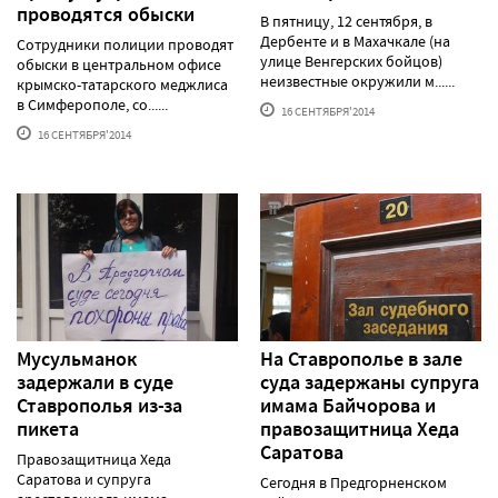
проводятся обыски
В пятницу, 12 сентября, в
Дербенте и в Махачкале (на
Сотрудники полиции проводят
улице Венгерских бойцов)
обыски в центральном офисе
неизвестные окружили м......
крымско-татарского меджлиса
в Симферополе, со......
16 СЕНТЯБРЯ'2014
16 СЕНТЯБРЯ'2014
Мусульманок
На Ставрополье в зале
задержали в суде
суда задержаны супруга
Ставрополья из-за
имама Байчорова и
пикета
правозащитница Хеда
Саратова
Правозащитница Хеда
Саратова и супруга
Сегодня в Предгорненском