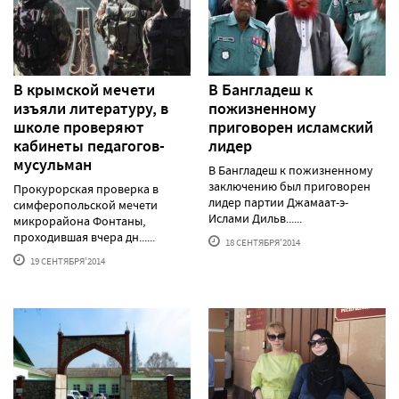
В крымской мечети
В Бангладеш к
изъяли литературу, в
пожизненному
школе проверяют
приговорен исламский
кабинеты педагогов-
лидер
мусульман
В Бангладеш к пожизненному
заключению был приговорен
Прокурорская проверка в
лидер партии Джамаат-э-
симферопольской мечети
Ислами Дильв......
микрорайона Фонтаны,
проходившая вчера дн......
18 СЕНТЯБРЯ'2014
19 СЕНТЯБРЯ'2014