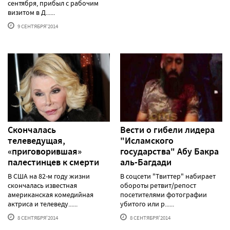
сентября, прибыл с рабочим
визитом в Д......
9 СЕНТЯБРЯ'2014
Скончалась
Вести о гибели лидера
телеведущая,
"Исламского
«приговорившая»
государства" Абу Бакра
палестинцев к смерти
аль-Багдади
В США на 82-м году жизни
В соцсети "Твиттер" набирает
скончалась известная
обороты ретвит/репост
американская комедийная
посетителями фотографии
актриса и телеведу......
убитого или р......
8 СЕНТЯБРЯ'2014
8 СЕНТЯБРЯ'2014