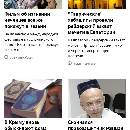
Фильм об изгнании
"Таврические"
чеченцев все же
хабашиты провели
покажут в Казани
рейдерский захват
мечети в Евпатории
На Казанском международном
фестивале мусульманского
В Евпатории рейдерский захват
кино в Казани все же покажут
мечети. Пришел "русский мир"
фильм о......
и через приверженцев
неорелиг......
5 СЕНТЯБРЯ'2014
4 СЕНТЯБРЯ'2014
В Крыму вновь
Cкончался
обыскивают дома
правозащитник Равшан