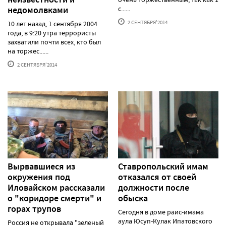
недомолвками
с......
2 СЕНТЯБРЯ'2014
10 лет назад, 1 сентября 2004
года, в 9:20 утра террористы
захватили почти всех, кто был
на торжес......
2 СЕНТЯБРЯ'2014
Вырвавшиеся из
Ставропольский имам
окружения под
отказался от своей
Иловайском рассказали
должности после
о "коридоре смерти" и
обыска
горах трупов
Сегодня в доме раис-имама
аула Юсуп-Кулак Ипатовского
Россия не открывала "зеленый