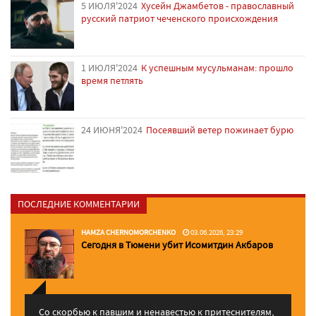
5 ИЮЛЯ'2024
Хусейн Джамбетов - православный
русский патриот чеченского происхождения
1 ИЮЛЯ'2024
К успешным мусульманам: прошло
время петлять
24 ИЮНЯ'2024
Посеявший ветер пожинает бурю
ПОСЛЕДНИЕ КОММЕНТАРИИ
HAMZA CHERNOMORCHENKO
03.06.2026, 23:29
Сегодня в Тюмени убит Исомитдин Акбаров
Со скорбью к павшим и ненавестью к притеснителям,