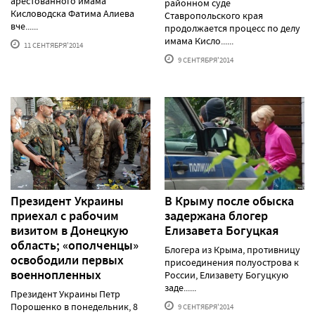
арестованного имама
районном суде
Кисловодска Фатима Алиева
Ставропольского края
вче......
продолжается процесс по делу
имама Кисло......
11 СЕНТЯБРЯ'2014
9 СЕНТЯБРЯ'2014
Президент Украины
В Крыму после обыска
приехал с рабочим
задержана блогер
визитом в Донецкую
Елизавета Богуцкая
область; «ополченцы»
Блогера из Крыма, противницу
освободили первых
присоединения полуострова к
военнопленных
России, Елизавету Богуцкую
заде......
Президент Украины Петр
Порошенко в понедельник, 8
9 СЕНТЯБРЯ'2014