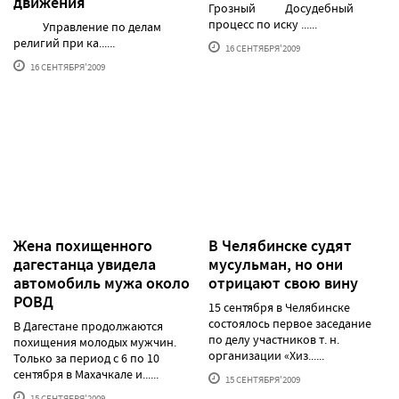
движения
Грозный Досудебный
процесс по иску ......
Управление по делам
религий при ка......
16 СЕНТЯБРЯ'2009
16 СЕНТЯБРЯ'2009
Жена похищенного
В Челябинске судят
дагестанца увидела
мусульман, но они
автомобиль мужа около
отрицают свою вину
РОВД
15 сентября в Челябинске
состоялось первое заседание
В Дагестане продолжаются
по делу участников т. н.
похищения молодых мужчин.
организации «Хиз......
Только за период с 6 по 10
сентября в Махачкале и......
15 СЕНТЯБРЯ'2009
15 СЕНТЯБРЯ'2009