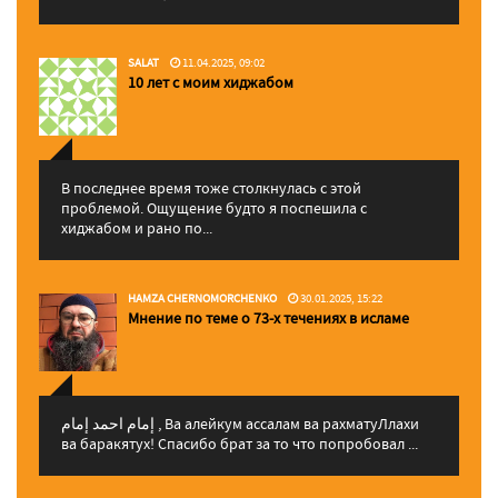
SALAT
11.04.2025, 09:02
10 лет с моим хиджабом
В последнее время тоже столкнулась с этой
проблемой. Ощущение будто я поспешила с
хиджабом и рано по...
HAMZA CHERNOMORCHENKO
30.01.2025, 15:22
Мнение по теме о 73-х течениях в исламе
إمام احمد إمام , Ва алейкум ассалам ва рахматуЛлахи
ва баракятух! Спасибо брат за то что попробовал ...