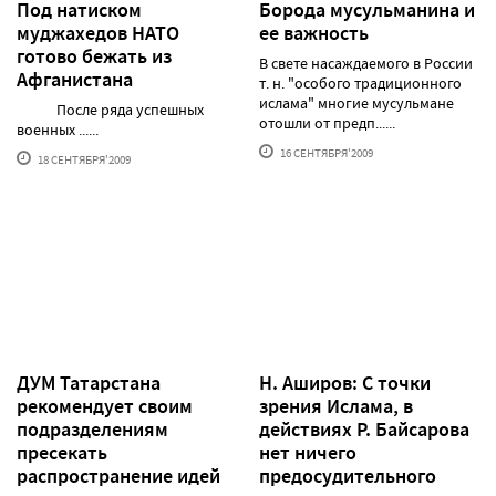
Под натиском
Борода мусульманина и
муджахедов НАТО
ее важность
готово бежать из
В свете насаждаемого в России
Афганистана
т. н. "особого традиционного
ислама" многие мусульмане
После ряда успешных
отошли от предп......
военных ......
16 СЕНТЯБРЯ'2009
18 СЕНТЯБРЯ'2009
ДУМ Татарстана
Н. Аширов: С точки
рекомендует своим
зрения Ислама, в
подразделениям
действиях Р. Байсарова
пресекать
нет ничего
распространение идей
предосудительного