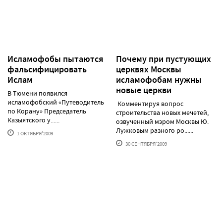
Исламофобы пытаются
Почему при пустующих
фальсифицировать
церквях Москвы
Ислам
исламофобам нужны
новые церкви
В Тюмени появился
исламофобский «Путеводитель
Комментируя вопрос
по Корану» Председатель
строительства новых мечетей,
Казыятского у......
озвученный мэром Москвы Ю.
Лужковым разного ро......
1 ОКТЯБРЯ'2009
30 СЕНТЯБРЯ'2009