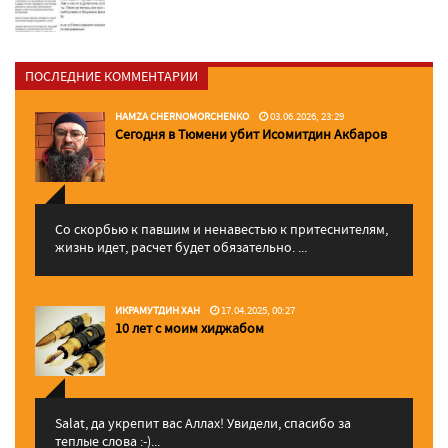
ПОСЛЕДНИЕ КОММЕНТАРИИ
HAMZA CHERNOMORCHENKO
03.06.2026, 23:29
Сегодня в Тюмени убит Исомитдин Акбаров
Со скорбью к павшим и ненавестью к притеснителям,
жизнь идет, расчет будет обязательно. ...
ИКРАМУТДИН ХАН
17.04.2025, 00:27
10 лет с моим хиджабом
Salat, да укрепит вас Аллаx! Увидели, спасибо за
теплые слова :-)...