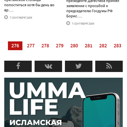
президенте Дагестана принял
попоститься хотя бы день во
заявление с просьбой к
вр......
председателю Госдумы РФ
Борис......
7 СЕНТЯБРЯ'2009
7 СЕНТЯБРЯ'2009
75
276
277
278
279
280
281
282
283