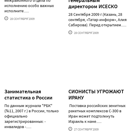
генеральным
межрайонного отдела по
исполнению особо важных
директором ИСЕСКО
исполните......
28 Сентября 2009 г.(Казань, 28
28 СЕНТЯБРЯ'2009
сентября, «Татар-информ», Алия
Сабирова). Перед открытием......
28 СЕНТЯБРЯ'2009
Занимательная
СИОНИСТЫ УГРОЖАЮТ
статистика о России
ИРАНУ
По данным журнала "РБК"
Поставка российских зенитных
(№11, 2007 г.) в России, только
ракетных комплексов С-300 в
официально
Иран может подтолкнуть
зарегистрированных: -
Израиль к нане......
инвалидов -......
27 СЕНТЯБРЯ'2009