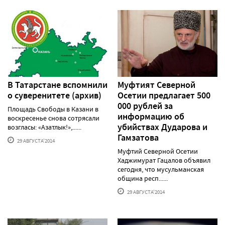
В Татарстане вспомнили
Муфтият Северной
о суверенитете (архив)
Осетии предлагает 500
000 рублей за
Площадь Свободы в Казани в
информацию об
воскресенье снова сотрясали
убийствах Дударова и
возгласы: «Азатлык!»,......
Гамзатова
29 АВГУСТА'2014
Муфтий Северной Осетии
Хаджимурат Гацалов объявил
сегодня, что мусульманская
община респ......
29 АВГУСТА'2014