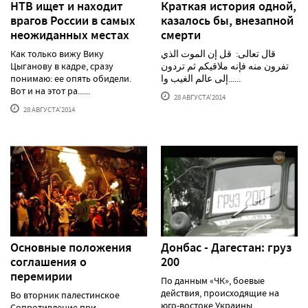
НТВ ищет и находит
Краткая история одной,
врагов России в самых
казалось бы, внезапной
неожиданных местах
смерти
Как только вижу Вику
قال تعالى: قل إن الموت الذي
Цыганову в кадре, сразу
تفرون منه فإنه ملاقيكم ثم تردون
понимаю: ее опять обидели.
إلى عالم الغيب وا......
Вот и на этот ра......
28 АВГУСТА'2014
28 АВГУСТА'2014
Основные положения
Донбас - Дагестан: груз
соглашения о
200
перемирии
По данным «ЧК», боевые
действия, происходящие на
Во вторник палестинское
юго-востоке Украины
Сопротивление при