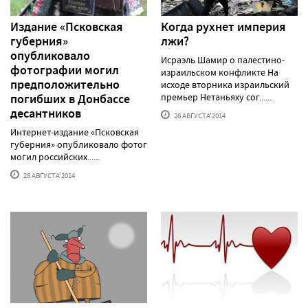
Издание «Псковская
Когда рухнет империя
губерния»
лжи?
опубликовало
Исраэль Шамир о палестино-
фотографии могил
израильском конфликте На
предположительно
исходе вторника израильский
погибших в Донбассе
премьер Нетаньяху сог......
десантников
28 АВГУСТА'2014
Интернет-издание «Псковская
губерния» опубликовало фотографии
могил российских......
28 АВГУСТА'2014