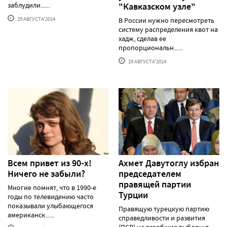
заблудили......
"Кавказском узле"
29 АВГУСТА'2014
В России нужно пересмотреть
систему распределения квот на
хадж, сделав ее
пропорциональн......
29 АВГУСТА'2014
Всем привет из 90-х!
Ахмет Давутоглу избран
Ничего не забыли?
председателем
правящей партии
Многие помнят, что в 1990-е
Турции
годы по телевидению часто
показывали улыбающегося
Правящую турецкую партию
американск......
справедливости и развития