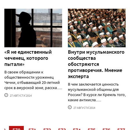
«Я не единственный
Внутри мусульманского
чеченец, которого
сообщества
пытали»
обостряются
противоречия. Мнение
В своем обращении к
эксперта
общественности уроженец
Чечни, отбывающий 20-летний
В чем заключается ценность
срок в амурской зоне, расска......
мусульманской общины для
России? В курсе ли Кремль того,
27 АВГУСТА'2014
какие антиисла......
27 АВГУСТА'2014