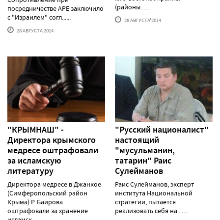
(районы......
посредничестве АРЕ заключило
с "Израилем" согл......
28 АВГУСТА'2014
28 АВГУСТА'2014
"КРЫМНАШ" -
"Русский националист"
Директора крымского
настоящий
медресе оштрафовали
"мусульманин,
за исламскую
татарин" Раис
литературу
Сулейманов
Директора медресе в Джанкое
Раис Сулейманов, эксперт
(Симферопольский район
института Национальной
Крыма) Р. Баирова
стратегии, пытается
оштрафовали за хранение
реализовать себя на ......
исламск......