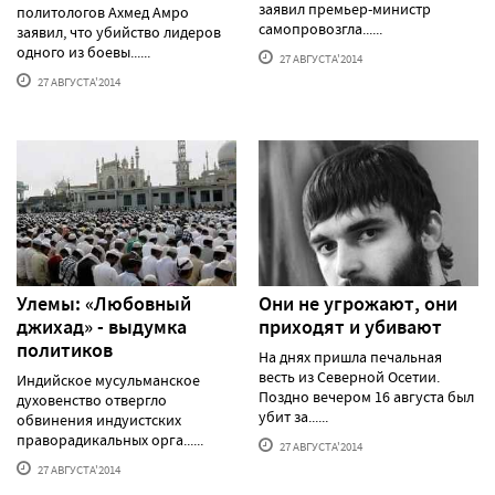
заявил премьер-министр
политологов Ахмед Амро
самопровозгла......
заявил, что убийство лидеров
одного из боевы......
27 АВГУСТА'2014
27 АВГУСТА'2014
Улемы: «Любовный
Они не угрожают, они
джихад» - выдумка
приходят и убивают
политиков
На днях пришла печальная
весть из Северной Осетии.
Индийское мусульманское
Поздно вечером 16 августа был
духовенство отвергло
убит за......
обвинения индуистских
праворадикальных орга......
27 АВГУСТА'2014
27 АВГУСТА'2014