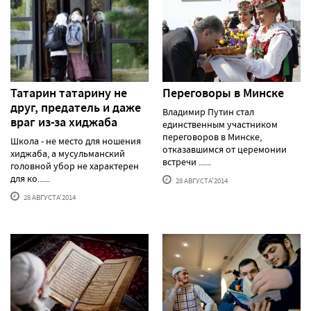
Татарин татарину не
Переговоры в Минске
друг, предатель и даже
Владимир Путин стал
враг из-за хиджаба
единственным участником
переговоров в Минске,
Школа - не место для ношения
отказавшимся от церемонии
хиджаба, а мусульманский
встречи ......
головной убор не характерен
для ко......
28 АВГУСТА'2014
28 АВГУСТА'2014