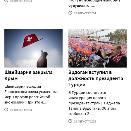
(ПСР) на всеобщие выборы в
29 АВГУСТА'2014
будущем го......
29 АВГУСТА'2014
Швейцария закрыла
Эрдоган вступил в
Крым
должность президента
Турции
Швейцария вслед за
Евросоюзом ввела усиленные
В Турции состоялась
меры против российской
инаугурация нового
экономики. При этом......
президента страны Реджепа
Тайипа Эрдогана. Об этом
29 АВГУСТА'2014
сообщает 2......
29 АВГУСТА'2014