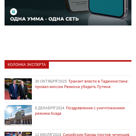
КОЛОНКА ЭКСПЕРТА
30 ОКТЯБРЯ'2025
Транзит власти в Таджикистане:
провал миссии Рахмона убедить Путина
8 ДЕКАБРЯ'2024
Поздравление с уничтожением
режима Асада
12 ИЮЛЯ'2024
Сирийские банды против чеченцев