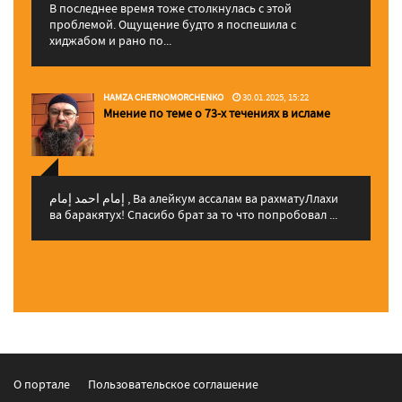
В последнее время тоже столкнулась с этой
проблемой. Ощущение будто я поспешила с
хиджабом и рано по...
HAMZA CHERNOMORCHENKO
30.01.2025, 15:22
Мнение по теме о 73-х течениях в исламе
إمام احمد إمام , Ва алейкум ассалам ва рахматуЛлахи
ва баракятух! Спасибо брат за то что попробовал ...
О портале
Пользовательское соглашение