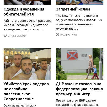
Одежда и украшения
Запретный ислам
обитателей Рая
The New Times отправился в
одну из московских молельных
Рай – это место вечной радости,
помещений, заменяемых
мира и наслаждения, которое
мусульмана......
никогда не прекратятся......
27 АВГУСТА'2014
27 АВГУСТА'2014
Убийство трех лидеров
ДНР уже не согласна на
не ослабило
федерализацию, заявил
палестинское
премьер-министр
Сопротивление
Правительство ДНР уже не
согласно на федерализацию,
Один из палестинских