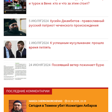
и турок в Вене: кто и что за этим стоит?
5 ИЮЛЯ'2024
Хусейн Джамбетов - православный
русский патриот чеченского происхождения
1 ИЮЛЯ'2024
К успешным мусульманам: прошло
время петлять
24 ИЮНЯ'2024
Посеявший ветер пожинает бурю
ПОСЛЕДНИЕ КОММЕНТАРИИ
HAMZA CHERNOMORCHENKO
03.06.2026, 23:29
Сегодня в Тюмени убит Исомитдин Акбаров