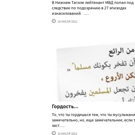
В Нижнем Тагиле лейтенант МВД попал под
следствие по подозрению в 27 эпизодах
изнасилований. ......
10 ИЮЛЯ'2012
Гордость...
То, что ты гордишься тем, что ты мусульмани
замечательно, но, еще замечательнее, если 
заст......
10 ИЮЛЯ'2012