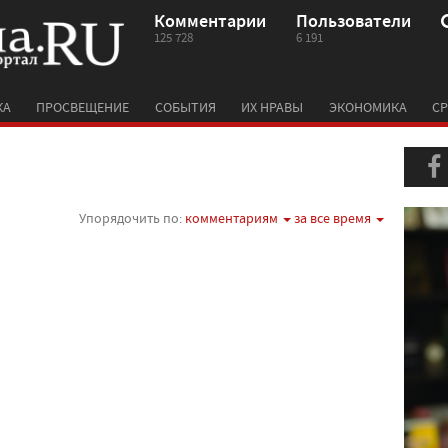
Комментарии
Пользователи
125 728
6 191
КА
ПРОСВЕЩЕНИЕ
СОБЫТИЯ
ИХ НРАВЫ
ЭКОНОМИКА
СР
Упорядочить по:
комментариям
за все время