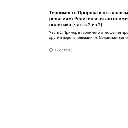
Терпимость Пророка к остальны
религиям: Религиозная автономи
политика (часть 2 из 2)
Часть 2: Примеры терпимого отношения пр
другим вероисповеданиям. Мединское согл
–......
9 ИЮЛЯ'2012