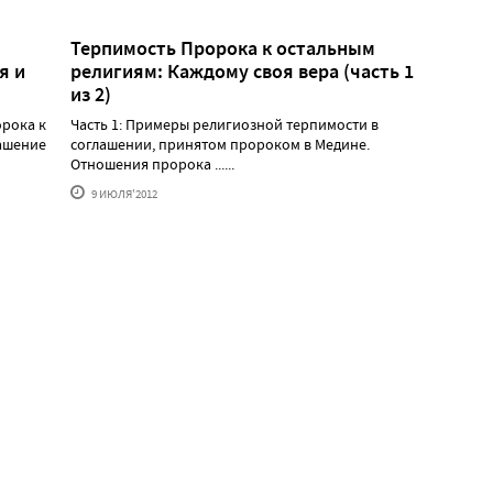
м
Терпимость Пророка к остальным
я и
религиям: Каждому своя вера (часть 1
из 2)
орока к
Часть 1: Примеры религиозной терпимости в
ашение
соглашении, принятом пророком в Медине.
Отношения пророка ......
9 ИЮЛЯ'2012