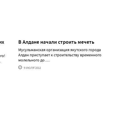
их
В Алдане начали строить мечеть
Мусульманская организация якутского города
Алдан приступает к строительству временного
го!
молельного до......
.
9 ИЮЛЯ'2012