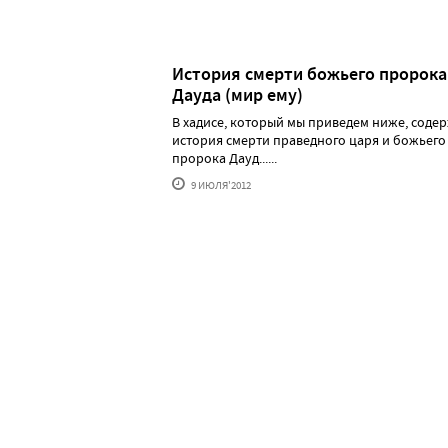
История смерти божьего пророка
Дауда (мир ему)
В хадисе, который мы приведем ниже, соде
история смерти праведного царя и божьего
пророка Дауд......
9 ИЮЛЯ'2012