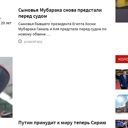
Сыновья Мубарака снова предстали
перед судом
а
20 лет
Сыновья бывшего президента Египта Хосни
Мубарака Гамаль и Аля предстали перед судом по
новому обвине......
10 ИЮЛЯ'2012
КОЛО
Путин принудит к миру теперь Сирию