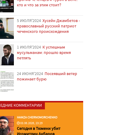
кто и что за этим стоит?
5 ИЮЛЯ'2024
Хусейн Джамбетов -
православный русский патриот
чеченского происхождения
1 ИЮЛЯ'2024
К успешным
мусульманам: прошло время
петлять
24 ИЮНЯ'2024
Посеявший ветер
пожинает бурю
ЕДНИЕ КОММЕНТАРИИ
HAMZA CHERNOMORCHENKO
03.06.2026, 23:29
Сегодня в Тюмени убит
Исомитдин Акбаров