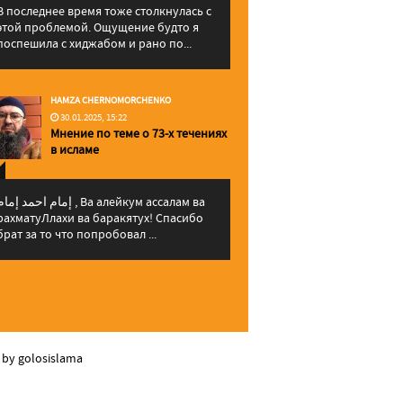
В последнее время тоже столкнулась с
этой проблемой. Ощущение будто я
поспешила с хиджабом и рано по...
HAMZA CHERNOMORCHENKO
30.01.2025, 15:22
Мнение по теме о 73-х течениях
в исламе
إمام احمد إما , Ва алейкум ассалам ва
рахматуЛлахи ва баракятух! Спасибо
брат за то что попробовал ...
 by golosislama