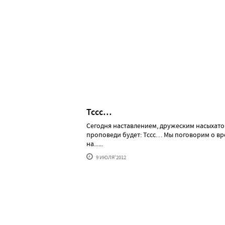
Тссс…
Сегодня наставлением, дружеским насыхато
проповеди будет: Тссс… Мы поговорим о вр
на......
9 ИЮЛЯ'2012