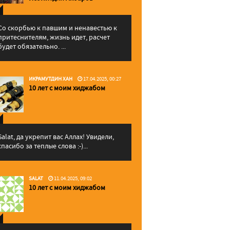
Со скорбью к павшим и ненавестью к
притеснителям, жизнь идет, расчет
будет обязательно. ...
ИКРАМУТДИН ХАН
17.04.2025, 00:27
10 лет с моим хиджабом
Salat, да укрепит вас Аллаx! Увидели,
спасибо за теплые слова :-)...
SALAT
11.04.2025, 09:02
10 лет с моим хиджабом