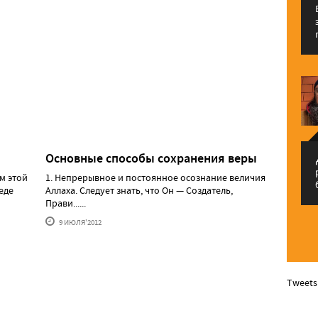
Основные способы сохранения веры
م
м этой
1. Непрерывное и постоянное осознание величия
еде
Аллаха. Следует знать, что Он — Создатель,
Прави......
9 ИЮЛЯ'2012
Tweets