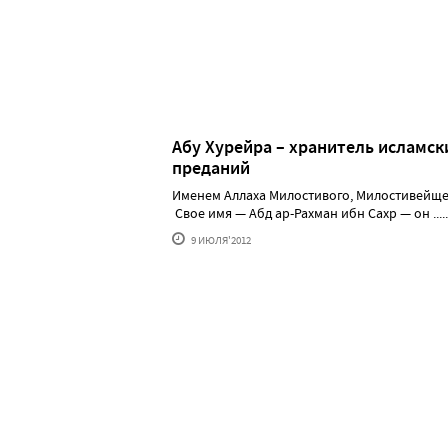
Абу Хурейра – хранитель исламск
преданий
Именем Аллаха Милостивого, Милостивейще
Свое имя — Абд ар-Рахман ибн Сахр — он .....
9 ИЮЛЯ'2012