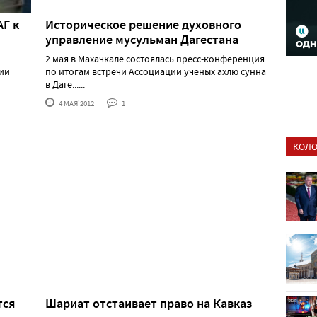
АГ к
Историческое решение духовного
управление мусульман Дагестана
2 мая в Махачкале состоялась пресс-конференция
рии
по итогам встречи Ассоциации учёных ахлю сунна
в Даге......
4 МАЯ'2012
1
КОЛО
тся
Шариат отстаивает право на Кавказ