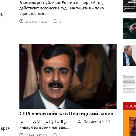
В южных республиках России не первый год
действуют исламские суды Ингушетия – пока
единственны......
И,
19 АПРЕЛЯ'2012
1
ПОСЛ
США ввели войска в Персидский залив
بِسْـــــــــمِ اللهِ الرَّحْمَنِ الرَّحِيــــــــمِ Пакистан 1. 12
января во время нападе......
 края
12 ЯНВАРЯ'2012
2