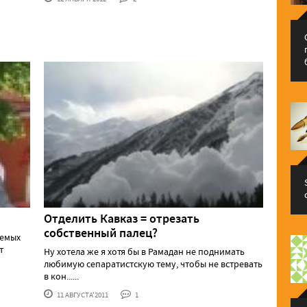
Отделить Кавказ = отрезать
собственный палец?
аемых
т
Ну хотела же я хотя бы в Рамадан не поднимать
любимую сепаратистскую тему, чтобы не встревать
в кон......
11 АВГУСТА'2011
1