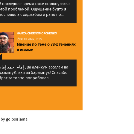
В последнее время тоже столкнулась с
этой проблемой. Ощущение будто я
поспешила с хиджабом и рано по...
HAMZA CHERNOMORCHENKO
30.01.2025, 15:22
Мнение по теме о 73-х течениях
в исламе
إمام احمد إما , Ва алейкум ассалам ва
рахматуЛлахи ва баракятух! Спасибо
брат за то что попробовал ...
 by golosislama