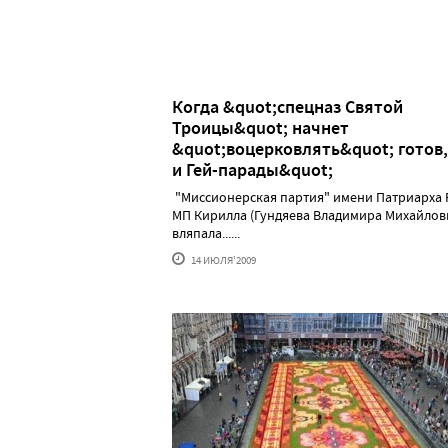
Когда &quot;спецназ Святой
Троицы&quot; начнет
&quot;воцерковлять&quot; готов,
и Гей-парады&quot;
"Миссионерская партия" имени Патриарха
МП Кирилла (Гундяева Владимира Михайлов
вляпала......
14 ИЮЛЯ'2009