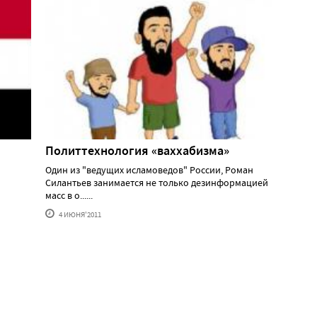
Политтехнология «ваххабизма»
Один из "ведущих исламоведов" России, Роман
Силантьев занимается не только дезинформацией
масс в о......
4 ИЮНЯ'2011