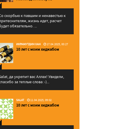
Со скорбью к павшим и ненавестью к
притеснителям, жизнь идет, расчет
будет обязательно. ...
ИКРАМУТДИН ХАН
17.04.2025, 00:27
10 лет с моим хиджабом
Salat, да укрепит вас Аллаx! Увидели,
спасибо за теплые слова :-)...
SALAT
11.04.2025, 09:02
10 лет с моим хиджабом