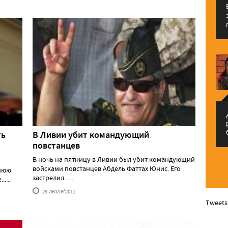
م
ть
В Ливии убит командующий
повстанцев
В ночь на пятницу в Ливии был убит командующий
войсками повстанцев Абдель Фаттах Юнис. Его
внюю
застрелил......
....
29 ИЮЛЯ'2011
Tweets