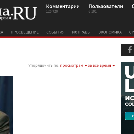
Комментарии
Пользователи
125 728
6 191
КА
ПРОСВЕЩЕНИЕ
СОБЫТИЯ
ИХ НРАВЫ
ЭКОНОМИКА
СР
Упорядочить по:
просмотрам
за все время