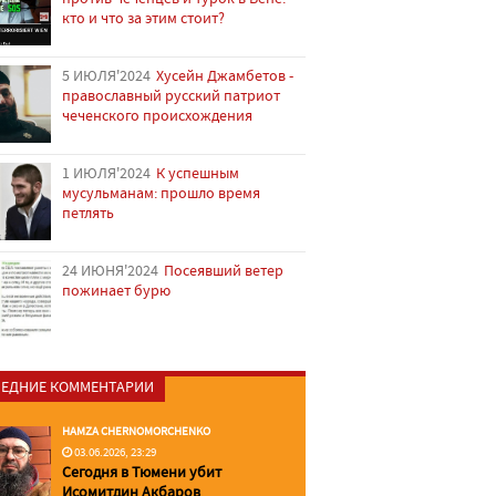
кто и что за этим стоит?
5 ИЮЛЯ'2024
Хусейн Джамбетов -
православный русский патриот
чеченского происхождения
1 ИЮЛЯ'2024
К успешным
мусульманам: прошло время
петлять
24 ИЮНЯ'2024
Посеявший ветер
пожинает бурю
ЕДНИЕ КОММЕНТАРИИ
HAMZA CHERNOMORCHENKO
03.06.2026, 23:29
Сегодня в Тюмени убит
Исомитдин Акбаров