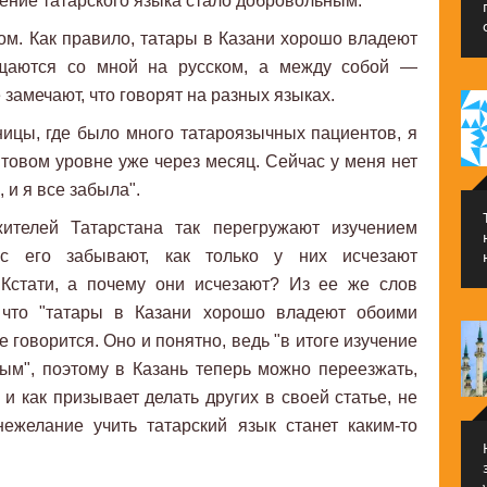
чение татарского языка стало добровольным.
ом. Как правило, татары в Казани хорошо владеют
щаются со мной на русском, а между собой —
 замечают, что говорят на разных языках.
ницы, где было много татароязычных пациентов, я
ытовом уровне уже через месяц. Сейчас у меня нет
 и я все забыла".
жителей Татарстана так перегружают изучением
ас его забывают, как только у них исчезают
 Кстати, а почему они исчезают? Из ее же слов
 что "татары в Казани хорошо владеют обоими
не говорится. Оно и понятно, ведь "в итоге изучение
ым", поэтому в Казань теперь можно переезжать,
 и как призывает делать других в своей статье, не
нежелание учить татарский язык станет каким-то