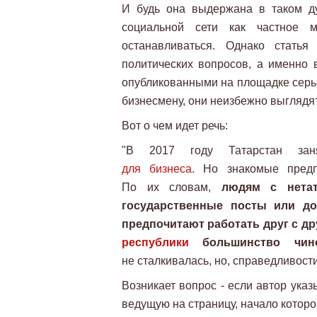
И будь она выдержана в таком ду
социальной сети как частное 
останавливаться. Однако стать
политических вопросов, а именно
опубликованными на площадке серь
бизнесмену, они неизбежно выглядят
Вот о чем идет речь:
"В 2017 году Татарстан з
для бизнеса.
Но знакомые предпр
По их словам,
людям с нетат
государственные посты или до
предпочитают работать друг с д
республики
большинство чин
не сталкивалась, но, справедливости
Возникает вопрос - если автор указ
ведущую на страницу, начало котор