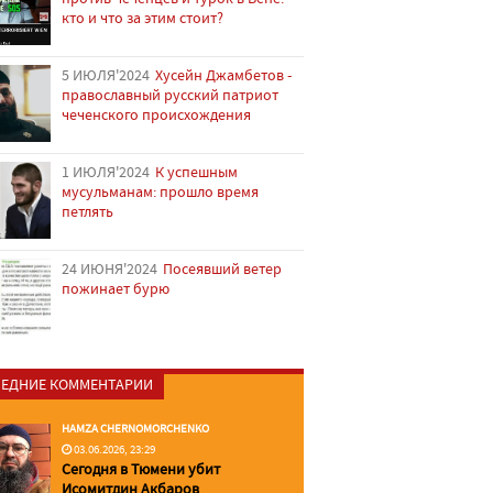
кто и что за этим стоит?
5 ИЮЛЯ'2024
Хусейн Джамбетов -
православный русский патриот
чеченского происхождения
1 ИЮЛЯ'2024
К успешным
мусульманам: прошло время
петлять
24 ИЮНЯ'2024
Посеявший ветер
пожинает бурю
ЕДНИЕ КОММЕНТАРИИ
HAMZA CHERNOMORCHENKO
03.06.2026, 23:29
Сегодня в Тюмени убит
Исомитдин Акбаров