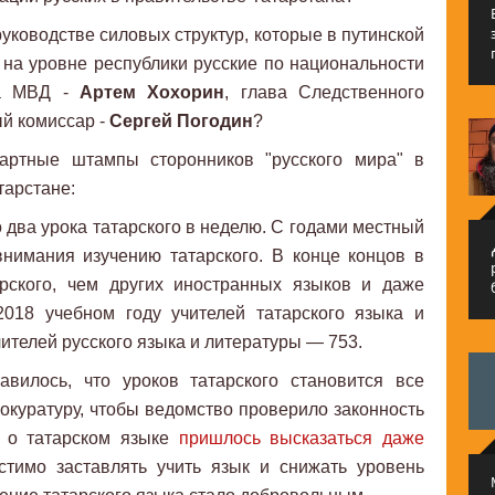
 руководстве силовых структур, которые в путинской
на уровне республики русские по национальности
ва МВД -
Артем Хохорин
, глава Следственного
ый комиссар -
Сергей Погодин
?
дартные штампы сторонников "русского мира" в
тарстане:
о два урока татарского в неделю. С годами местный
م
нимания изучению татарского. В конце концов в
рского, чем других иностранных языков и даже
2018 учебном году учителей татарского языка и
чителей русского языка и литературы — 753.
вилось, что уроков татарского становится все
окуратуру, чтобы ведомство проверило законность
о о татарском языке
пришлось высказаться даже
стимо заставлять учить язык и снижать уровень