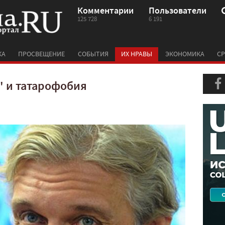
Комментарии
Пользователи
125 728
6 191
КА
ПРОСВЕЩЕНИЕ
СОБЫТИЯ
ИХ НРАВЫ
ЭКОНОМИКА
СР
 и татарофобия