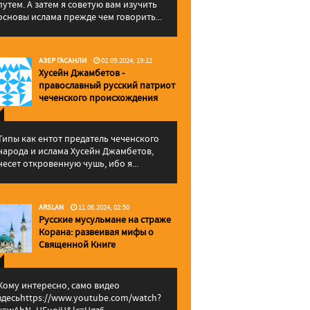
путем. А затем я советую вам изучить
основы ислама прежде чем говорить...
АЗЕР ГАСАНЛИ
02.09.2024, 19:12
Хусейн Джамбетов -
православный русский патриот
чеченского происхождения
Типы как ентот предатель чеченского
народа и ислама Хусейн Джамбетов,
несет откровенную чушь, ибо я...
ARSLAN
11.06.2024, 02:50
Русские мусульмане на страже
Корана: pазвеивая мифы о
Священной Книге
Кому интересно, само видео
здесьhttps://www.youtube.com/watch?