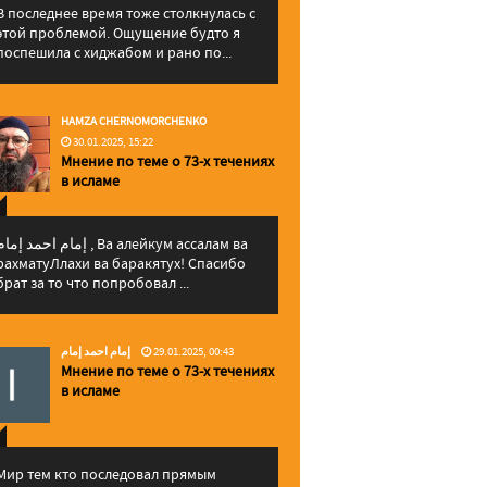
В последнее время тоже столкнулась с
этой проблемой. Ощущение будто я
поспешила с хиджабом и рано по...
HAMZA CHERNOMORCHENKO
30.01.2025, 15:22
Мнение по теме о 73-х течениях
в исламе
إمام احمد إما , Ва алейкум ассалам ва
рахматуЛлахи ва баракятух! Спасибо
брат за то что попробовал ...
إمام احمد إمام
29.01.2025, 00:43
Мнение по теме о 73-х течениях
в исламе
Мир тем кто последовал прямым