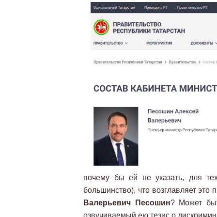
почему бы ей не указать, для тех
большинство), что возглавляет это
Валерьевич Песошин
? Может быт
озвучиваемый ею тезис о дискримин