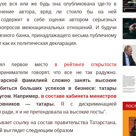
хе вся или же будь она опубликована где-то в
мнение автора, вряд ли стоило бы на ней
я содержит в себе оценки автором серьезных
 вопросов межнациональных отношений. И будучи
езного банка, принадлажащего весьма публичному
 как их политическая декларация.
анял первое место
в рейтинге открытости
иниматели говорят, что все не так радужно.
арской фамилией сложно занять высокие
биться больших успехов в бизнесе: татары
ругом. Например,
в составе кабинета министров
овников — татары.
Я с дискриминацией
ПОСЛ
 ради, я и не претендовала на высокие посты".
ывает ссылку на состав правительства Татарстана,
ой выглядит следующим образом