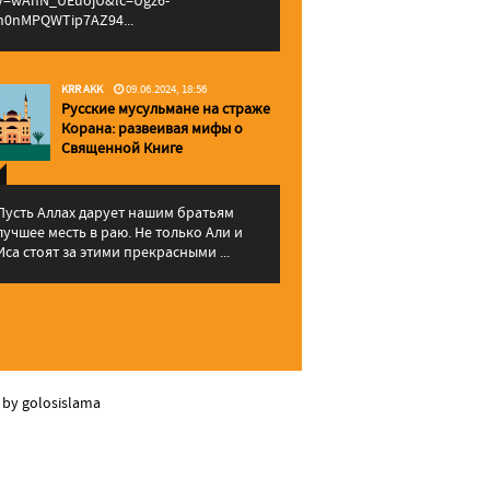
v=wAhN_UEuojU&lc=Ugz6-
h0nMPQWTip7AZ94...
KRR AKK
09.06.2024, 18:56
Русские мусульмане на страже
Корана: pазвеивая мифы о
Священной Книге
Пусть Аллах дарует нашим братьям
лучшее месть в раю. Не только Али и
Иса стоят за этими прекрасными ...
 by golosislama