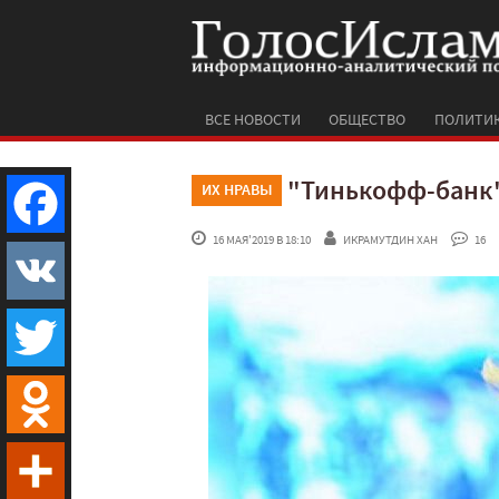
ВСЕ НОВОСТИ
ОБЩЕСТВО
ПОЛИТИ
"Тинькофф-банк"
ИХ НРАВЫ
 16 МАЯ'2019 В 18:10
ИКРАМУТДИН ХАН
 16
Facebook
VK
Twitter
Odnoklassniki