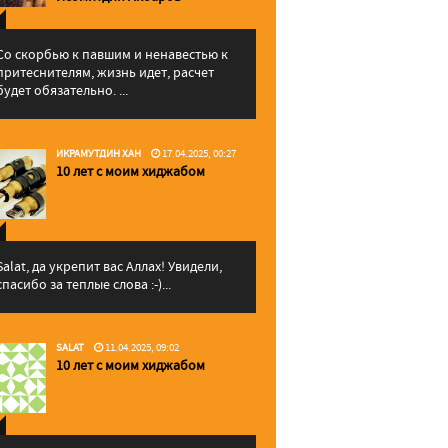
Со скорбью к павшим и ненавестью к
притеснителям, жизнь идет, расчет
будет обязательно. ...
ИКРАМУТДИН ХАН
17.04.2025, 00:27
10 лет с моим хиджабом
Salat, да укрепит вас Аллаx! Увидели,
спасибо за теплые слова :-)...
SALAT
11.04.2025, 09:02
10 лет с моим хиджабом