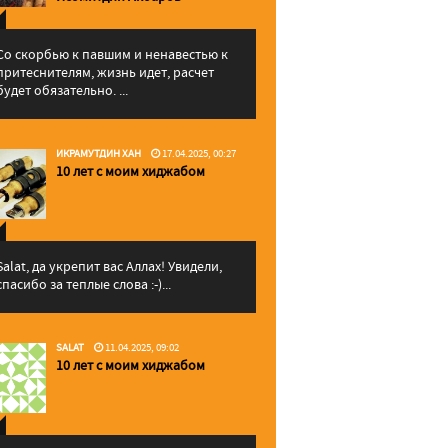
Со скорбью к павшим и ненавестью к
притеснителям, жизнь идет, расчет
будет обязательно. ...
ИКРАМУТДИН ХАН
17.04.2025, 00:27
10 лет с моим хиджабом
Salat, да укрепит вас Аллаx! Увидели,
спасибо за теплые слова :-)...
SALAT
11.04.2025, 09:02
10 лет с моим хиджабом