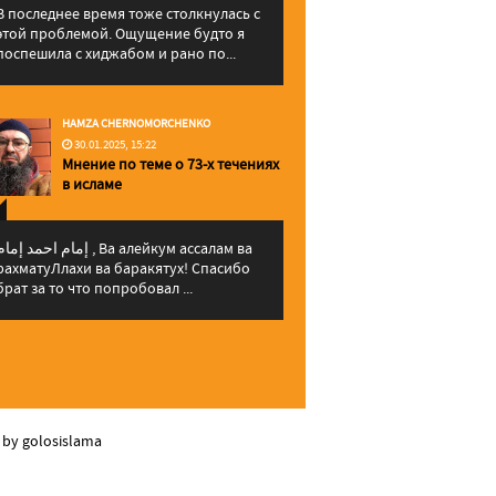
В последнее время тоже столкнулась с
этой проблемой. Ощущение будто я
поспешила с хиджабом и рано по...
HAMZA CHERNOMORCHENKO
30.01.2025, 15:22
Мнение по теме о 73-х течениях
в исламе
إمام احمد إما , Ва алейкум ассалам ва
рахматуЛлахи ва баракятух! Спасибо
брат за то что попробовал ...
 by golosislama