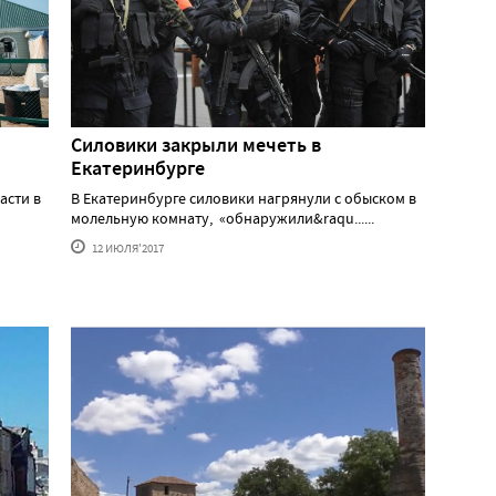
Силовики закрыли мечеть в
Екатеринбурге
асти в
В Екатеринбурге силовики нагрянули с обыском в
и
молельную комнату, «обнаружили&raqu......
12 ИЮЛЯ'2017