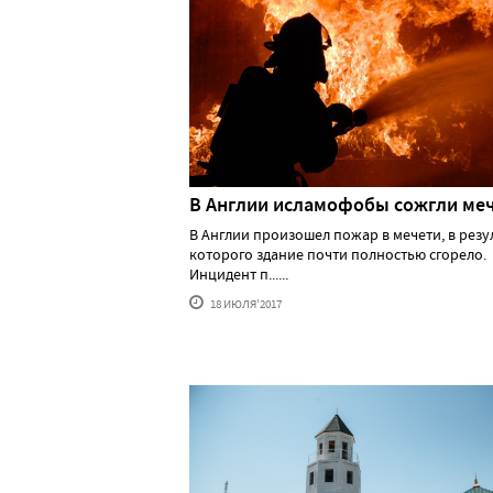
В Англии исламофобы сожгли ме
В Англии произошел пожар в мечети, в резу
которого здание почти полностью сгорело.
Инцидент п......
18 ИЮЛЯ'2017