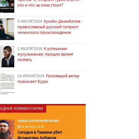
кто и что за этим стоит?
5 ИЮЛЯ'2024
Хусейн Джамбетов -
православный русский патриот
чеченского происхождения
1 ИЮЛЯ'2024
К успешным
мусульманам: прошло время
петлять
24 ИЮНЯ'2024
Посеявший ветер
пожинает бурю
ЕДНИЕ КОММЕНТАРИИ
HAMZA CHERNOMORCHENKO
03.06.2026, 23:29
Сегодня в Тюмени убит
Исомитдин Акбаров