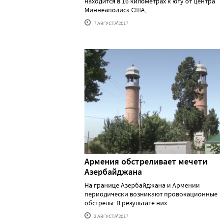
находится в 16 километрах к югу от центра
Миннеаполиса США, ......
7 АВГУСТА'2017
Армения обстреливает мечети
Азербайджана
На границе Азербайджана и Армении
периодически возникают провокационные
обстрелы. В результате них ......
2 АВГУСТА'2017