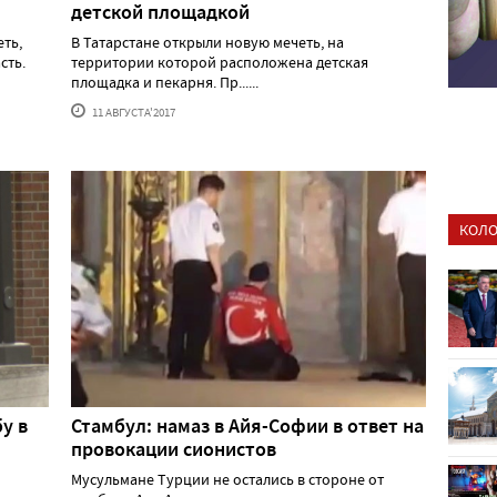
детской площадкой
ть,
В Татарстане открыли новую мечеть, на
сть.
территории которой расположена детская
площадка и пекарня. Пр......
11 АВГУСТА'2017
КОЛО
у в
Стамбул: намаз в Айя-Софии в ответ на
провокации сионистов
Мусульмане Турции не остались в стороне от