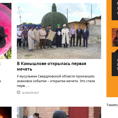
م
ж
В Камышлове открылась первая
мечеть
У мусульман Свердловской области произошло
н.
знаковое событие – открытие мечети. Это стала
перв......
18 ИЮЛЯ'2017
Tweets