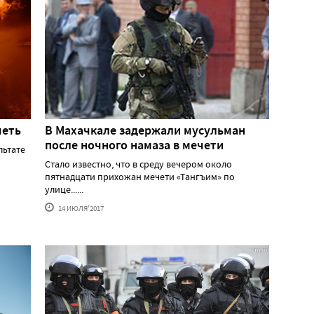
четь
В Махачкале задержали мусульман
после ночного намаза в мечети
льтате
Стало известно, что в среду вечером около
пятнадцати прихожан мечети «Тангъим» по
улице......
14 ИЮЛЯ'2017