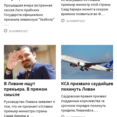
премьер-министр этой страны
Прошедшая вчера экстренная
Саад Харири может в скором
сессия Лиги Арабских
времени появиться во Ф......
Государств официально
признала ливанскую "Хезболу"
16 НОЯБРЯ'2017
......
20 НОЯБРЯ'2017
В Ливане ищут
КСА призвало саудийцев
премьера. В прямом
покинуть Ливан
смысле
Саудовская Аравия призвал
подданных королевства «в
Руководство Ливана заявляет о
срочном порядке покинуть
том, что не признает отставки
пределы Ливана&ra......
премьер-министра страны
Саада Харири и ......