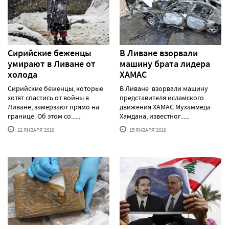
Сирийские беженцы
В Ливане взорвали
умирают в Ливане от
машину брата лидера
холода
ХАМАС
Сирийские беженцы, которые
В Ливане взорвали машину
хотят спастись от войны в
представителя исламского
Ливане, замерзают прямо на
движения ХАМАС Мухаммеда
границе. Об этом со......
Хамдана, известног......
22 ЯНВАРЯ'2018
15 ЯНВАРЯ'2018