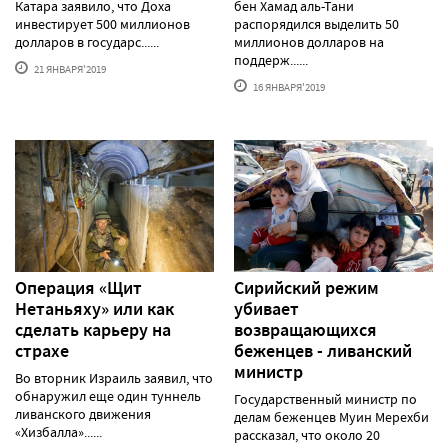
Катара заявило, что Доха
бен Хамад аль-Тани
инвестирует 500 миллионов
распорядился выделить 50
долларов в государс......
миллионов долларов на
поддерж......
21 ЯНВАРЯ'2019
16 ЯНВАРЯ'2019
Операция «Щит
Сирийский режим
Нетаньяху» или как
убивает
сделать карьеру на
возвращающихся
страхе
беженцев - ливанский
министр
Во вторник Израиль заявил, что
обнаружил еще один туннель
Государственный министр по
ливанского движения
делам беженцев Муин Мерехби
«Хизбалла»......
рассказал, что около 20