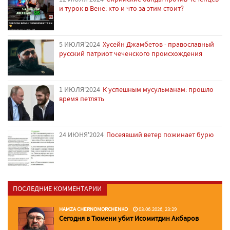
и турок в Вене: кто и что за этим стоит?
5 ИЮЛЯ'2024
Хусейн Джамбетов - православный
русский патриот чеченского происхождения
1 ИЮЛЯ'2024
К успешным мусульманам: прошло
время петлять
24 ИЮНЯ'2024
Посеявший ветер пожинает бурю
ПОСЛЕДНИЕ КОММЕНТАРИИ
HAMZA CHERNOMORCHENKO
03.06.2026, 23:29
Сегодня в Тюмени убит Исомитдин Акбаров