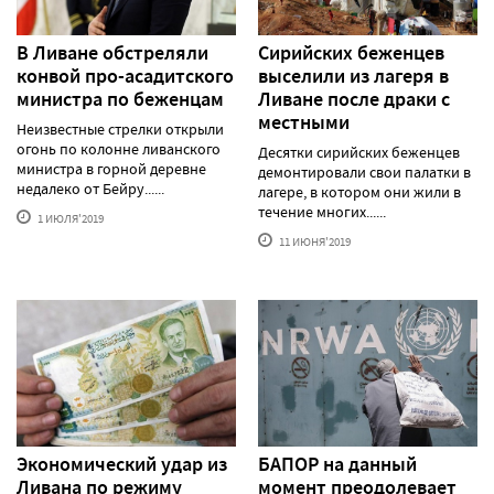
В Ливане обстреляли
Сирийских беженцев
конвой про-асадитского
выселили из лагеря в
министра по беженцам
Ливане после драки с
местными
Неизвестные стрелки открыли
огонь по колонне ливанского
Десятки сирийских беженцев
министра в горной деревне
демонтировали свои палатки в
недалеко от Бейру......
лагере, в котором они жили в
течение многих......
1 ИЮЛЯ'2019
11 ИЮНЯ'2019
Экономический удар из
БАПОР на данный
Ливана по режиму
момент преодолевает