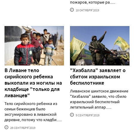
пожаров, которые ра......
18 ОКТЯБРЯ'2019
В Ливане тело
"Хизбалла" заявляет о
сирийского ребенка
сбитом израильском
выкопали из могилы на
беспилотнике
кладбище "только для
Ливанское шиитское движение
ливанцев"
"Хизбалла" заявило, что сбило
израильский беспилотный
Тело сирийского ребенка из
летательный аппар......
семьи беженцев было
эксгумировано в ливанской
9 СЕНТЯБРЯ'2019
деревне, потому что кладби......
26 СЕНТЯБРЯ'2019