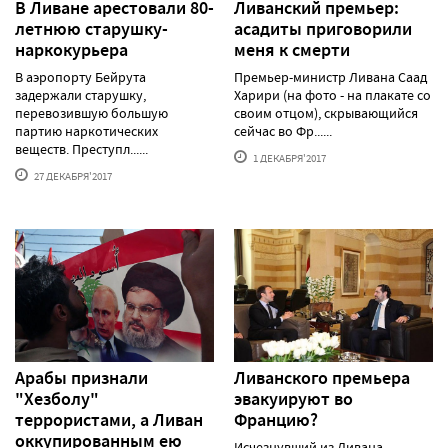
В Ливане арестовали 80-
Ливанский премьер:
летнюю старушку-
асадиты приговорили
наркокурьера
меня к смерти
В аэропорту Бейрута
Премьер-министр Ливана Саад
задержали старушку,
Харири (на фото - на плакате со
перевозившую большую
своим отцом), скрывающийся
партию наркотических
сейчас во Фр......
веществ. Преступл......
1 ДЕКАБРЯ'2017
27 ДЕКАБРЯ'2017
Арабы признали
Ливанского премьера
"Хезболу"
эвакуируют во
террористами, а Ливан
Францию?
оккупированным ею
Исчезнувший из Ливана