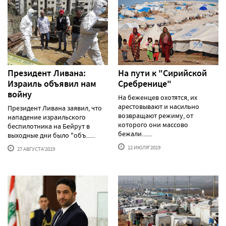
Президент Ливана:
На пути к "Сирийской
Израиль объявил нам
Сребренице"
войну
На беженцев охотятся, их
арестовывают и насильно
Президент Ливана заявил, что
возвращают режиму, от
нападение израильского
которого они массово
беспилотника на Бейрут в
бежали.......
выходные дни было "объ......
12 ИЮЛЯ'2019
27 АВГУСТА'2019