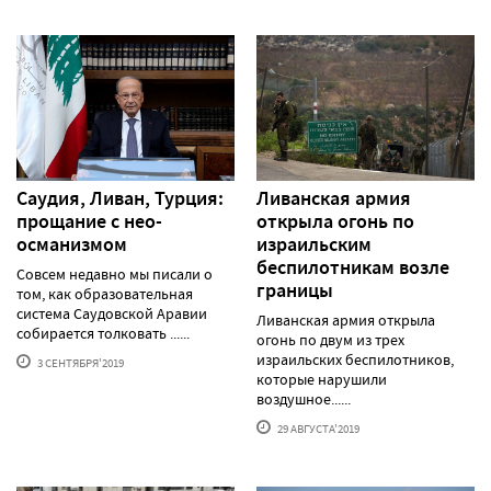
Саудия, Ливан, Турция:
Ливанская армия
прощание с нео-
открыла огонь по
османизмом
израильским
беспилотникам возле
Совсем недавно мы писали о
границы
том, как образовательная
система Саудовской Аравии
Ливанская армия открыла
собирается толковать ......
огонь по двум из трех
израильских беспилотников,
3 СЕНТЯБРЯ'2019
которые нарушили
воздушное......
29 АВГУСТА'2019