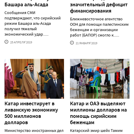
Башара аль-Асада
значительный дефицит
финансирования
Сообщения СМИ
подтверждают, что сирийский
Ближневосточное агентство
режим Башара аль-Асада
ООН для помощи палестинским
получил тяжелый
беженцам и организации
экономический удар......
работ (БАПОР) смогло к......
25 АПРЕЛЯ'2019
21 ЯНВАРЯ'2019
Катар инвестирует в
Катар и ОАЭ выделяют
ливанскую экономику
миллионы долларов на
500 миллионов
помощь сирийским
долларов
беженцам
Министерство иностранных дел
Катарский эмир шейх Тамим