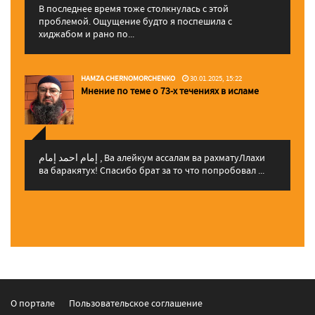
В последнее время тоже столкнулась с этой
проблемой. Ощущение будто я поспешила с
хиджабом и рано по...
HAMZA CHERNOMORCHENKO
30.01.2025, 15:22
Мнение по теме о 73-х течениях в исламе
إمام احمد إمام , Ва алейкум ассалам ва рахматуЛлахи
ва баракятух! Спасибо брат за то что попробовал ...
О портале
Пользовательское соглашение