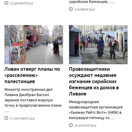
сирийских беженцев, ......
12 ДЕКАБРЯ'2018
6 НОЯБРЯ'2018
Ливан отверг планы по
Правозащитники
«расселению»
осуждают недавнее
палестинцев
изгнание сирийских
беженцев из домов в
Министр иностранных дел
Ливане
Ливана Джебран Бассил
заранее поставил жирную
Международная
точку в предполагаемом плане
правозащитная организация
......
«Хьюман Райтс Вотч» (HRW) в
минувшую пятницу ос......
17 СЕНТЯБРЯ'2018
25 АПРЕЛЯ'2018