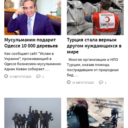
Мусульманин подарит
Турция стала верным
Одессе 10 000 деревьев
другом нуждающихся в
мире
Как сообщает сайт "Ислам в
Украине", проживающий в
Многие организации и НПО
Одессе бизнесмен-мусульманин
Турции, оказав помощь
Аднан Киван собирает......
пострадавшим от природных
бед......
27 АВГУСТА'2015
1
27 АВГУСТА'2015
1