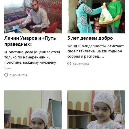
Лачин Умаров и «Путь
5 лет делаем добро
праведных»
Фонд «Солидарность» отмечает
свое пятилетие. За эти годы он
«Поистине, дела (оцениваются)
собрал и распред......
только по намерениям и,
поистине, каждому человеку
14 МАЯ'2014
(......
6 ИЮНЯ'2014