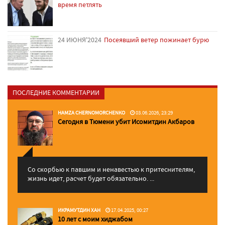
время петлять
24 ИЮНЯ'2024
Посеявший ветер пожинает бурю
ПОСЛЕДНИЕ КОММЕНТАРИИ
HAMZA CHERNOMORCHENKO
03.06.2026, 23:29
Сегодня в Тюмени убит Исомитдин Акбаров
Со скорбью к павшим и ненавестью к притеснителям,
жизнь идет, расчет будет обязательно. ...
ИКРАМУТДИН ХАН
17.04.2025, 00:27
10 лет с моим хиджабом