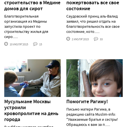
строительство в Медине
пожертвовать все свое
домов для сирот
состояние
Благотворительная
Саудовский принц аль-Валид
организация из Медины
заявил, что решил отдать на
запустила проект по
благотворительность все свое
строительству жилья для
состояние, кото......
сиро......
2 ИЮЛЯ'2015
33
10 ИЮЛЯ'2015
15
Мусульмане Москвы
Помогите Рагиму!
устроили
Письмо матери Рагима, в
кровопролитие на день
редакцию сайта Muslim-info:
города
"Уважаемые братья и сестры!
Обращаюсь к вам за п......
В субботу шестого сентября