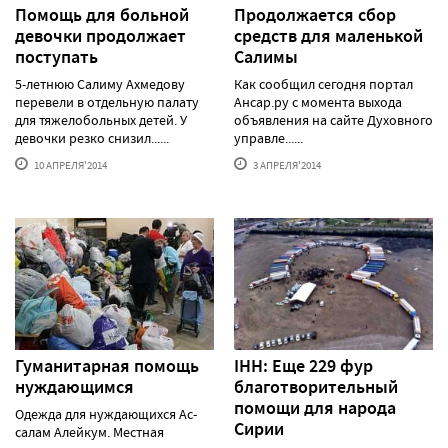
Помощь для больной
Продолжается сбор
девочки продолжает
средств для маленькой
поступать
Салимы
5-летнюю Салиму Ахмедову
Как сообщил сегодня портал
перевели в отдельную палату
Ансар.ру с момента выхода
для тяжелобольных детей. У
объявления на сайте Духовного
девочки резко снизил......
управле......
10 АПРЕЛЯ'2014
3 АПРЕЛЯ'2014
Гуманитарная помощь
IHH: Еще 229 фур
нуждающимся
благотворительный
помощи для народа
Одежда для нуждающихся Ас-
Сирии
салам Алейкум. Местная