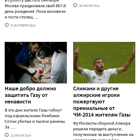
Москва праздновала свой 867-й
30 ИЮЛЯ'2014
день рождения. Пока москвичи
и гости столиц......
9 СЕНТЯБРЯ'2014
Наше добро должно
Слимани и другие
защитить Газу от
алжирские игроки
ненависти
пожертвуют
премиальные от
В эти дни жители Газы гибнут
ЧМ-2014 жителям Газы
под израильскими бомбами.
Сотни убитых и тысячи ранены.
Футболисты сборной Алжира
За ......
решили передать деньги,
полученные за выступление на
21 ИЮЛЯ'2014
чемпионате мира в Бра......