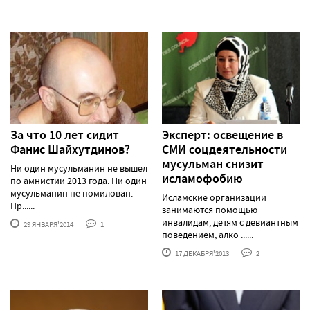
За что 10 лет сидит
Эксперт: освещение в
Фанис Шайхутдинов?
СМИ соцдеятельности
мусульман снизит
Ни один мусульманин не вышел
исламофобию
по амнистии 2013 года. Ни один
мусульманин не помилован.
Исламские организации
Пр......
занимаются помощью
инвалидам, детям с девиантным
29 ЯНВАРЯ'2014
1
поведением, алко ......
17 ДЕКАБРЯ'2013
2