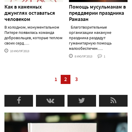
Как в каменных
Помощь мусульманам в
джунглях оставаться
преддверии праздника
человеком
Рамазан
В холодном, монументальном
Благотворительные
Питере появилась команда
организации накануне
добровольцев, которые теплом
праздника раздадут
своих серд......
гуманитарную помощь
малообеспечен......
10 ИЮЛЯ'2013
8 ИЮЛЯ'2013
1
1
2
3