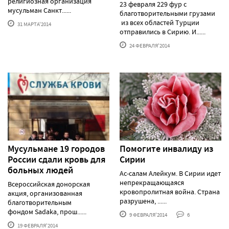
религиозная организация
23 февраля 229 фур с
мусульман Санкт......
благотворительными грузами
из всех областей Турции
31 МАРТА'2014
отправились в Сирию. И......
24 ФЕВРАЛЯ'2014
Мусульмане 19 городов
Помогите инвалиду из
России сдали кровь для
Сирии
больных людей
Ас-салам Алейкум. В Сирии идет
непрекращающаяся
Всероссийская донорская
кровопролитная война. Страна
акция, организованная
разрушена, ......
благотворительным
фондом Sadaka, прош......
9 ФЕВРАЛЯ'2014
6
19 ФЕВРАЛЯ'2014