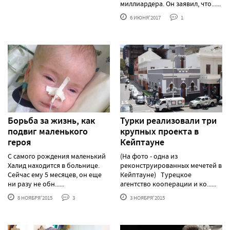
миллиардера. Он заявил, что......
6 ИЮНЯ'2017
1
Борьба за жизнь, как
Турки реализовали три
подвиг маленького
крупных проекта в
героя
Кейптауне
С самого рождения маленький
(На фото - одна из
Халид находится в больнице.
реконструированных мечетей в
Сейчас ему 5 месяцев, он еще
Кейптауне) Турецкое
ни разу не обн......
агентство кооперации и ко......
8 НОЯБРЯ'2015
3
3 НОЯБРЯ'2015