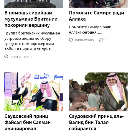
В помощь сирийцам
Помогите Самире ради
мусульмане Британии
Аллаха
покорили вершину
Помогите Самире ради
Аллаха сегодня......
Группа британских мусульман
устроила акцию по сбору
10 ИЮЛЯ'2015
1
средств в помощь жертвам
войны в Сирии. Для прив......
18 АВГУСТА'2015
Саудовский принц
Саудовский принц аль-
Файсал бин Салман
Валид бин Талал
инициировал
собирается