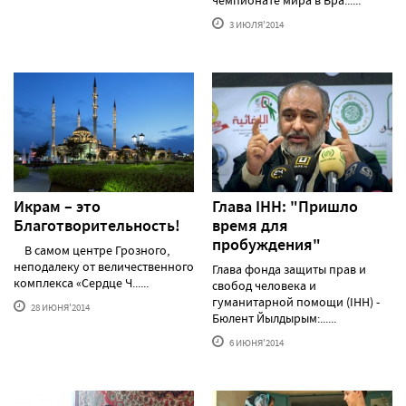
3 ИЮЛЯ'2014
Икрам – это
Глава IHH: "Пришло
Благотворительность!
время для
пробуждения"
В самом центре Грозного,
неподалеку от величественного
Глава фонда защиты прав и
комплекса «Сердце Ч......
свобод человека и
гуманитарной помощи (IHH) -
28 ИЮНЯ'2014
Бюлент Йылдырым:......
6 ИЮНЯ'2014