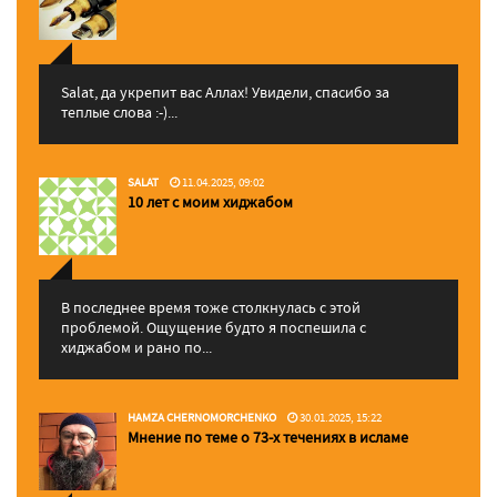
Salat, да укрепит вас Аллаx! Увидели, спасибо за
теплые слова :-)...
SALAT
11.04.2025, 09:02
10 лет с моим хиджабом
В последнее время тоже столкнулась с этой
проблемой. Ощущение будто я поспешила с
хиджабом и рано по...
HAMZA CHERNOMORCHENKO
30.01.2025, 15:22
Мнение по теме о 73-х течениях в исламе