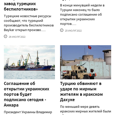
завод турецких
В конце минувшей недели в
беспилотников»
Турции наконец то было
подписано соглашение об
Турецкие новостные ресурсы
открытии украинских
сообщают, что турецкий
портов......
производитель беспилотников
Baykar открыл произво......
25 ИЮЛЯ'2022
26 ИЮЛЯ'2022
Соглашение об
Турцию обвиняют в
открытии украинских
ударе по мирным
портов будет
жителям в иракском
подписано сегодня -
Дахуке
Анкара
По меньшей мере девять
иракских мирных жителей были
Президент Украины Владимир