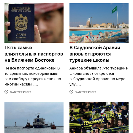
Пять самых
В Саудовской Аравии
влиятельных паспортов
вновь откроются
на Ближнем Востоке
турецкие школы
Не все паспорта одинаковы. В
Анкара объявила, что турецкие
то время как некоторые дают
школы вновь откроются
вам свободу передвижения по
в Саудовской Аравии по мере
многим частям ......
улу......
8 АВГУСТА'2022
3 АВГУСТА'2022