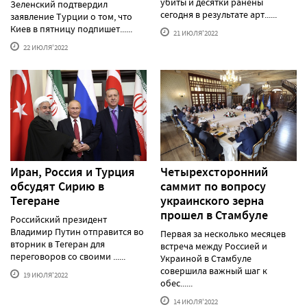
убиты и десятки ранены
Зеленский подтвердил
сегодня в результате арт......
заявление Турции о том, что
Киев в пятницу подпишет......
21 ИЮЛЯ'2022
22 ИЮЛЯ'2022
Иран, Россия и Турция
Четырехсторонний
обсудят Сирию в
саммит по вопросу
Тегеране
украинского зерна
прошел в Стамбуле
Российский президент
Владимир Путин отправится во
Первая за несколько месяцев
вторник в Тегеран для
встреча между Россией и
переговоров со своими ......
Украиной в Стамбуле
совершила важный шаг к
19 ИЮЛЯ'2022
обес......
14 ИЮЛЯ'2022