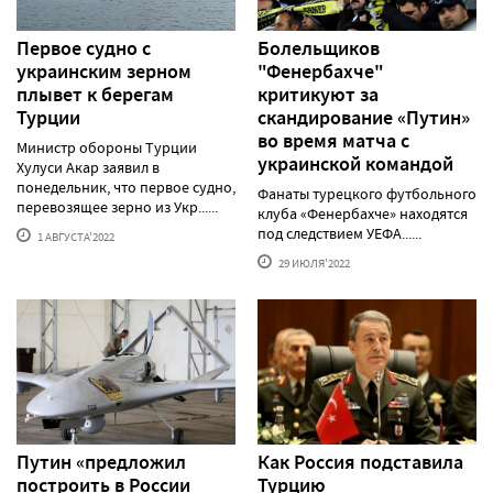
Первое судно с
Болельщиков
украинским зерном
"Фенербахче"
плывет к берегам
критикуют за
Турции
скандирование «Путин»
во время матча с
Министр обороны Турции
украинской командой
Хулуси Акар заявил в
понедельник, что первое судно,
Фанаты турецкого футбольного
перевозящее зерно из Укр......
клуба «Фенербахче» находятся
под следствием УЕФА......
1 АВГУСТА'2022
29 ИЮЛЯ'2022
Путин «предложил
Как Россия подставила
построить в России
Турцию