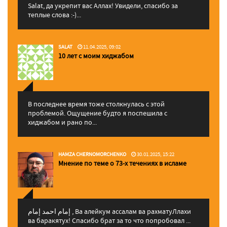
Salat, да укрепит вас Аллаx! Увидели, спасибо за
теплые слова :-)...
SALAT
11.04.2025, 09:02
10 лет с моим хиджабом
В последнее время тоже столкнулась с этой
проблемой. Ощущение будто я поспешила с
хиджабом и рано по...
HAMZA CHERNOMORCHENKO
30.01.2025, 15:22
Мнение по теме о 73-х течениях в исламе
إمام احمد إمام , Ва алейкум ассалам ва рахматуЛлахи
ва баракятух! Спасибо брат за то что попробовал ...