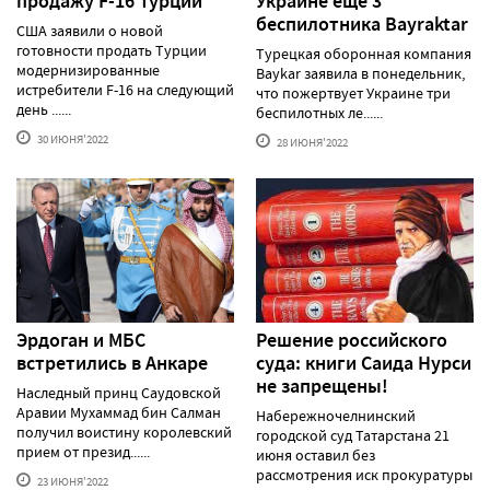
продажу F-16 Турции
Украине еще 3
беспилотника Bayraktar
США заявили о новой
готовности продать Турции
Турецкая оборонная компания
модернизированные
Baykar заявила в понедельник,
истребители F-16 на следующий
что пожертвует Украине три
день ......
беспилотных ле......
30 ИЮНЯ'2022
28 ИЮНЯ'2022
Эрдоган и МБС
Решение российского
встретились в Анкаре
суда: книги Саида Нурси
не запрещены!
Наследный принц Саудовской
Аравии Мухаммад бин Салман
Набережночелнинский
получил воистину королевский
городской суд Татарстана 21
прием от презид......
июня оставил без
рассмотрения иск прокуратуры
23 ИЮНЯ'2022