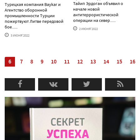
Тайип Эрдоган объявил о
Турецкая компания Baykar и
начале новой
Агентство оборонной
антитеррористической
промышленности Турции
операции на север......
пожертвуют Литве передовой
бое......
2 ИЮНЯ'2022
3 ИЮНЯ'2022
5
6
7
8
9
10
11
12
13
14
15
16