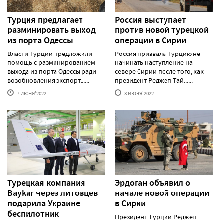
Турция предлагает
Россия выступает
разминировать выход
против новой турецкой
из порта Одессы
операции в Сирии
Власти Турции предложили
Россия призвала Турцию не
помощь с разминированием
начинать наступление на
выхода из порта Одессы ради
севере Сирии после того, как
возобновления экспорт......
президент Реджеп Тай......
7 ИЮНЯ'2022
3 ИЮНЯ'2022
Турецкая компания
Эрдоган объявил о
Baykar через литовцев
начале новой операции
подарила Украине
в Сирии
беспилотник
Президент Турции Реджеп