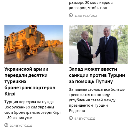
размере 20 миллиардов
долларов, чтобы поп......
11 АВГУСТА'2022
Украинской армии
Запад может ввести
передали десятки
санкции против Турции
турецких
за помощь Путину
бронетранспортеров
Западные столицы все больше
Kirpi
тревожатся по поводу
углубления связей между
Турция передала на нужды
президентом Турции
Вооруженных сил Украины
Реджепо......
свои бронетранспортеры Kirpi
– 50 из них уже......
9 АВГУСТА'2022
10 АВГУСТА'2022