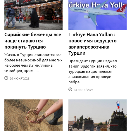
Сирийские беженцы все
Türkiye Hava Yolları:
чаще стараются
новое имя ведущего
покинуть Турцию
авиаперевозчика
Турции
Жизнь в Турции становится все
более невыносимой для многих
Президент Турции Реджеп
из более чем 3,7 миллиона
Тайип Эрдоган заявил, что
сирийцев, прож......
турецкая национальная
авиакомпания проведет
16 ИЮНЯ'2022
ребре......
15 ИЮНЯ'2022