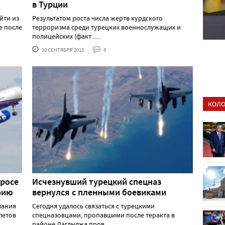
в Турции
йти из
Результатом роста числа жертв курдского
е после
терроризма среди турецких военнослужащих и
полицейских (факт......
10 СЕНТЯБРЯ'2015
9
КОЛО
просе
Исчезнувший турецкий спецназ
рию
вернулся с пленными боевиками
вания
Сегодня удалось связаться с турецкими
летов
спецназовцами, пропавшими после теракта в
районе Даглыджа пров......