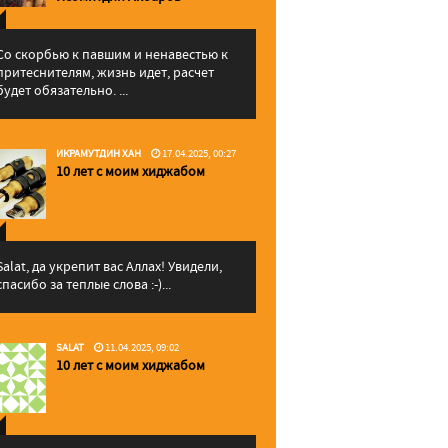
Со скорбью к павшим и ненавестью к
притеснителям, жизнь идет, расчет
будет обязательно. ...
ИКРАМУТДИН ХАН
17.04.2025, 00:27
10 лет с моим хиджабом
Salat, да укрепит вас Аллаx! Увидели,
спасибо за теплые слова :-)...
SALAT
11.04.2025, 09:02
10 лет с моим хиджабом