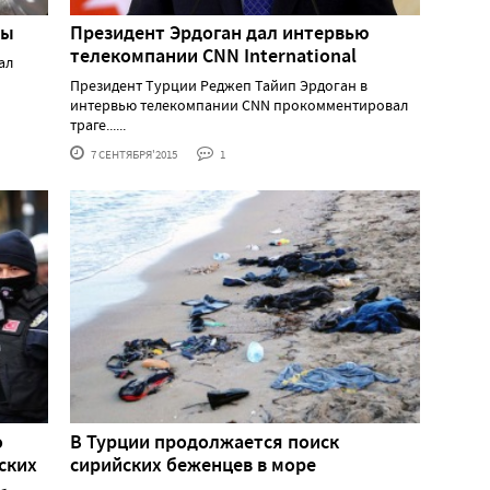
зы
Президент Эрдоган дал интервью
телекомпании CNN International
ал
Президент Турции Реджеп Тайип Эрдоган в
интервью телекомпании CNN прокомментировал
траге......
7 СЕНТЯБРЯ'2015
1
о
В Турции продолжается поиск
ских
сирийских беженцев в море