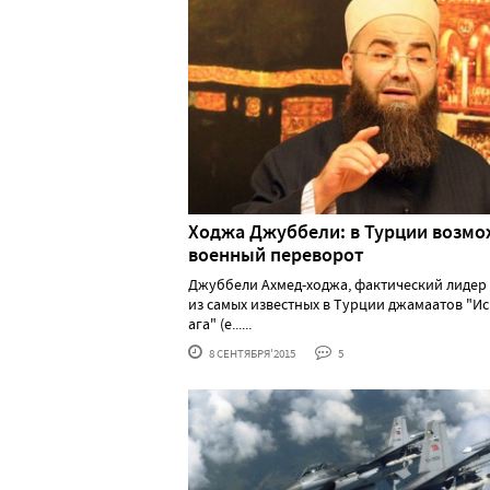
Ходжа Джуббели: в Турции возм
военный переворот
Джуббели Ахмед-ходжа, фактический лидер
из самых известных в Турции джамаатов "И
ага" (е......
8 СЕНТЯБРЯ'2015
5