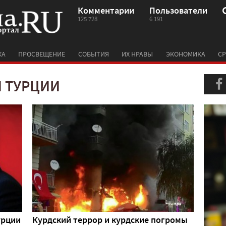
Комментарии
Пользователи
125 728
6 191
КА
ПРОСВЕЩЕНИЕ
СОБЫТИЯ
ИХ НРАВЫ
ЭКОНОМИКА
СР
 ТУРЦИИ
урции
Курдский террор и курдские погромы