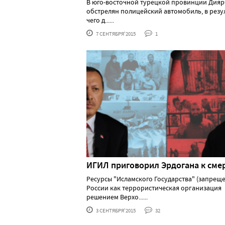
В юго-восточной турецкой провинции Дия
обстрелян полицейский автомобиль, в резу
чего д......
7 СЕНТЯБРЯ'2015
1
ИГИЛ приговорил Эрдогана к сме
Ресурсы "Исламского Государства" (запрещ
России как террористическая организация
решением Верхо......
3 СЕНТЯБРЯ'2015
32