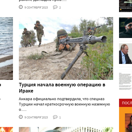
9 СЕНТЯБРЯ'2015
2
о
Турция начала военную операцию в
Ираке
о
Анкара официально подтвердила, что спецназ
ПОСЛ
Турции начал краткосрочную военную наземную
о......
9 СЕНТЯБРЯ'2015
1