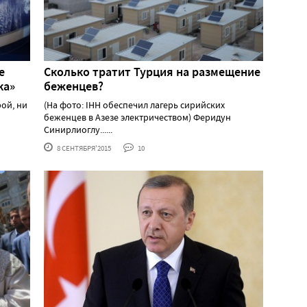
е
Сколько тратит Турция на размещение
ка»
беженцев?
ой, ни
(На фото: IHH обеспечил лагерь сирийских
беженцев в Азезе электричеством) Феридун
Синирлиоглу......
8 СЕНТЯБРЯ'2015
10