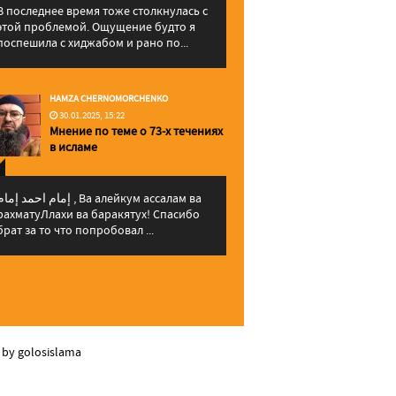
В последнее время тоже столкнулась с
этой проблемой. Ощущение будто я
поспешила с хиджабом и рано по...
HAMZA CHERNOMORCHENKO
30.01.2025, 15:22
Мнение по теме о 73-х течениях
в исламе
إمام احمد إما , Ва алейкум ассалам ва
рахматуЛлахи ва баракятух! Спасибо
брат за то что попробовал ...
 by golosislama