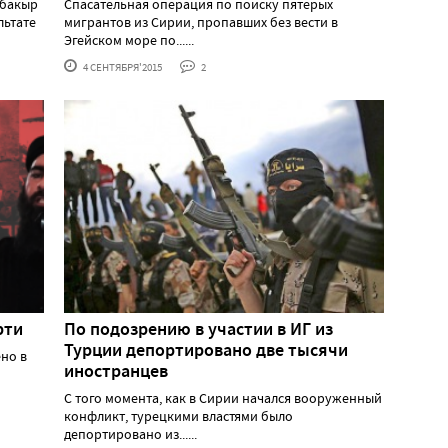
рбакыр
Спасательная операция по поиску пятерых
льтате
мигрантов из Сирии, пропавших без вести в
Эгейском море по......
4 СЕНТЯБРЯ'2015
2
рти
По подозрению в участии в ИГ из
Турции депортировано две тысячи
ено в
иностранцев
С того момента, как в Сирии начался вооруженный
конфликт, турецкими властями было
депортировано из......