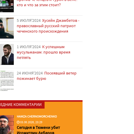
кто и что за этим стоит?
5 ИЮЛЯ'2024
Хусейн Джамбетов -
православный русский патриот
чеченского происхождения
1 ИЮЛЯ'2024
К успешным
мусульманам: прошло время
петлять
24 ИЮНЯ'2024
Посеявший ветер
пожинает бурю
ЕДНИЕ КОММЕНТАРИИ
HAMZA CHERNOMORCHENKO
03.06.2026, 23:29
Сегодня в Тюмени убит
Исомитдин Акбаров