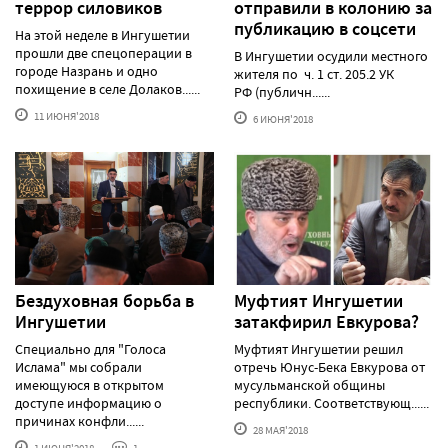
террор силовиков
отправили в колонию за
публикацию в соцсети
На этой неделе в Ингушетии
прошли две спецоперации в
В Ингушетии осудили местного
городе Назрань и одно
жителя по ч. 1 ст. 205.2 УК
похищение в селе Долаков......
РФ (публичн......
11 ИЮНЯ'2018
6 ИЮНЯ'2018
Бездуховная борьба в
Муфтият Ингушетии
Ингушетии
затакфирил Евкурова?
Специально для "Голоса
Муфтият Ингушетии решил
Ислама" мы собрали
отречь Юнус-Бека Евкурова от
имеющуюся в открытом
мусульманской общины
доступе информацию о
республики. Соответствующ......
причинах конфли......
28 МАЯ'2018
1 ИЮНЯ'2018
1