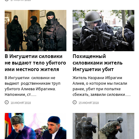
В Ингушетии силовики
Похищенный
не выдают тело убитого
силовиками житель
ими местного жителя
Ингушетии убит
В Ингушетии силовики не
Житель Назрани Ибрагим
выдают родственникам труп
Алиев, о котором мы писали
убитого Алиева Ибрагима.
ранее, убит при попытке
Напомним, ст......
сбежать, заявили силовики......
18 ИЮНЯ'2018
15 ИЮНЯ'2018