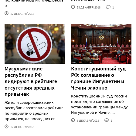
о......
13 ДЕКАБРЯ'2018
1
17 ДЕКАБРЯ'2018
Мусульманские
Конституционный суд
республики РФ
РФ: соглашение о
лидируют в рейтинге
границе Ингушетии и
отсутствия вредных
Чечни законно
привычек
Конституционный суд России
признал, что соглашение об
Жители северокавказских
установлении границы между
республик возглавили рейтинг
Ингушетией и Чечне......
по неприятию вредных
привычек, на последних ст......
6 ДЕКАБРЯ'2018
1
12 ДЕКАБРЯ'2018