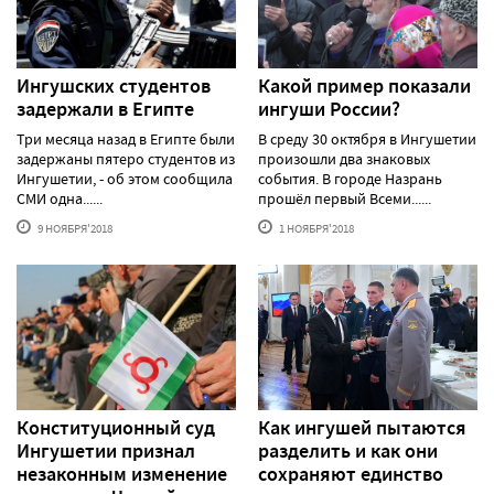
Ингушских студентов
Какой пример показали
задержали в Египте
ингуши России?
Три месяца назад в Египте были
В среду 30 октября в Ингушетии
задержаны пятеро студентов из
произошли два знаковых
Ингушетии, - об этом сообщила
события. В городе Назрань
СМИ одна......
прошёл первый Всеми......
9 НОЯБРЯ'2018
1 НОЯБРЯ'2018
Конституционный суд
Как ингушей пытаются
Ингушетии признал
разделить и как они
незаконным изменение
сохраняют единство