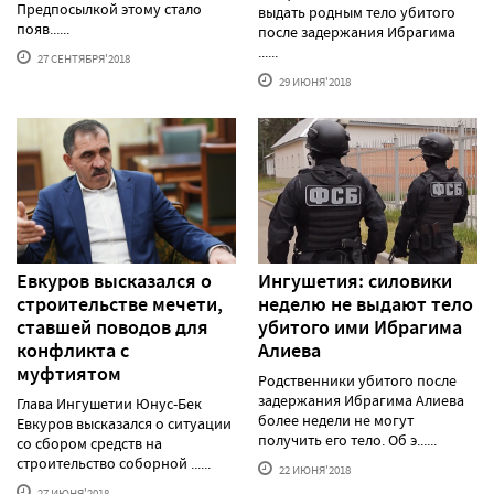
Предпосылкой этому стало
выдать родным тело убитого
появ......
после задержания Ибрагима
......
27 СЕНТЯБРЯ'2018
29 ИЮНЯ'2018
Евкуров высказался о
Ингушетия: силовики
строительстве мечети,
неделю не выдают тело
ставшей поводов для
убитого ими Ибрагима
конфликта с
Алиева
муфтиятом
Родственники убитого после
задержания Ибрагима Алиева
Глава Ингушетии Юнус-Бек
более недели не могут
Евкуров высказался о ситуации
получить его тело. Об э......
со сбором средств на
строительство соборной ......
22 ИЮНЯ'2018
27 ИЮНЯ'2018