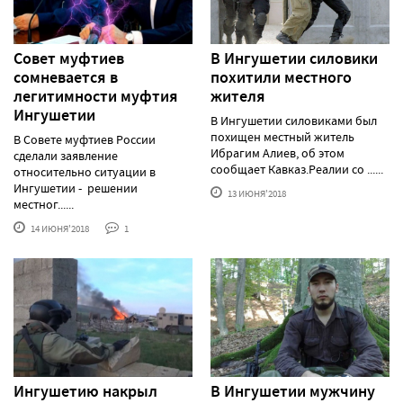
Совет муфтиев
В Ингушетии силовики
сомневается в
похитили местного
легитимности муфтия
жителя
Ингушетии
В Ингушетии силовиками был
похищен местный житель
В Совете муфтиев России
Ибрагим Алиев, об этом
сделали заявление
сообщает Кавказ.Реалии со ......
относительно ситуации в
Ингушетии - решении
13 ИЮНЯ'2018
местног......
14 ИЮНЯ'2018
1
Ингушетию накрыл
В Ингушетии мужчину