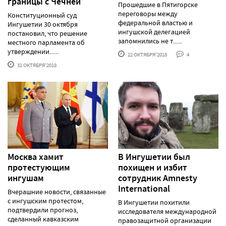
границы с Чечней
Прошедшие в Пятигорске
переговоры между
Конституционный суд
федеральной властью и
Ингушетии 30 октября
ингушской делегацией
постановил, что решение
запомнились не т......
местного парламента об
утверждении......
22 ОКТЯБРЯ'2018
4
31 ОКТЯБРЯ'2018
Москва хамит
В Ингушетии был
протестующим
похищен и избит
ингушам
сотрудник Amnesty
International
Вчерашние новости, связанные
с ингушским протестом,
В Ингушетии похитили
подтвердили прогноз,
исследователя международной
сделанный кавказским
правозащитной организации