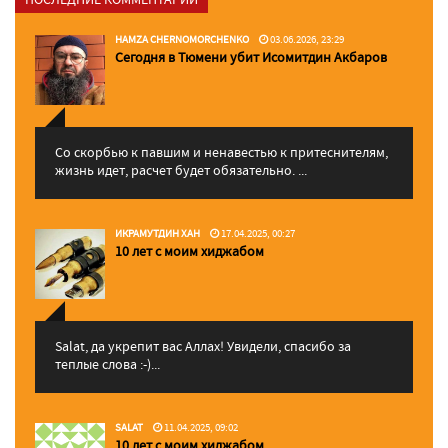
HAMZA CHERNOMORCHENKO
03.06.2026, 23:29
Сегодня в Тюмени убит Исомитдин Акбаров
Со скорбью к павшим и ненавестью к притеснителям,
жизнь идет, расчет будет обязательно. ...
ИКРАМУТДИН ХАН
17.04.2025, 00:27
10 лет с моим хиджабом
Salat, да укрепит вас Аллаx! Увидели, спасибо за
теплые слова :-)...
SALAT
11.04.2025, 09:02
10 лет с моим хиджабом