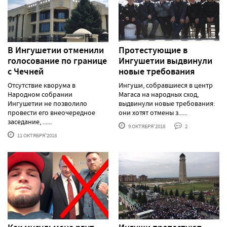
В Ингушетии отменили
Протестующие в
голосование по границе
Ингушетии выдвинули
с Чечней
новые требования
Отсутствие кворума в
Ингуши, собравшиеся в центр
Народном собрании
Магаса на народных сход,
Ингушетии не позволило
выдвинули новые требования:
провести его внеочередное
они хотят отмены з......
заседание, ......
9 ОКТЯБРЯ'2018
2
11 ОКТЯБРЯ'2018