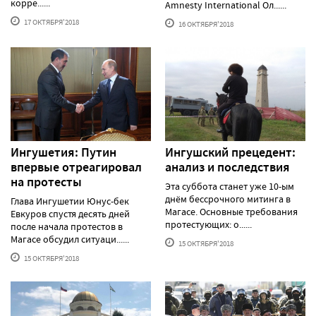
корре......
Amnesty International Ол......
17 ОКТЯБРЯ'2018
16 ОКТЯБРЯ'2018
Ингушетия: Путин
Ингушский прецедент:
впервые отреагировал
анализ и последствия
на протесты
Эта суббота станет уже 10-ым
днём бессрочного митинга в
Глава Ингушетии Юнус-бек
Магасе. Основные требования
Евкуров спустя десять дней
протестующих: о......
после начала протестов в
Магасе обсудил ситуаци......
15 ОКТЯБРЯ'2018
15 ОКТЯБРЯ'2018