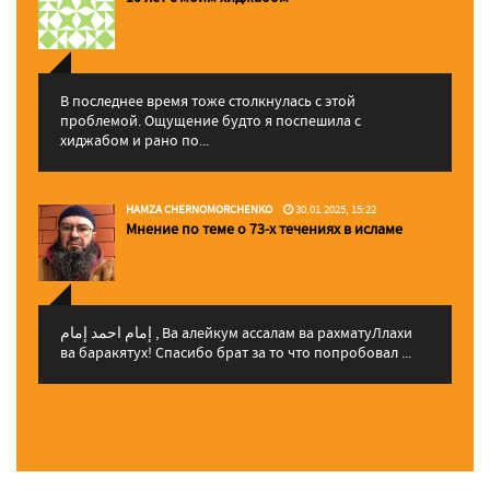
В последнее время тоже столкнулась с этой
проблемой. Ощущение будто я поспешила с
хиджабом и рано по...
HAMZA CHERNOMORCHENKO
30.01.2025, 15:22
Мнение по теме о 73-х течениях в исламе
إمام احمد إمام , Ва алейкум ассалам ва рахматуЛлахи
ва баракятух! Спасибо брат за то что попробовал ...