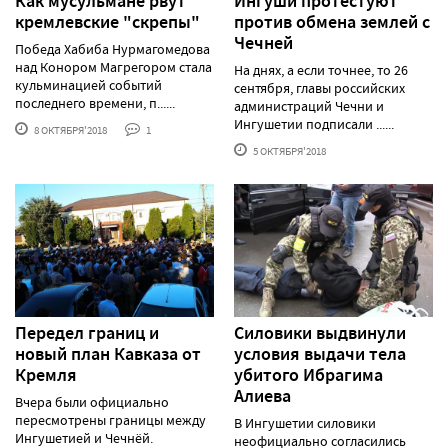
Как мусульмане рвут
Ингуши протестуют
кремлевские "скрепы"
против обмена землей с
Чечней
Победа Хабиба Нурмагомедова
над Конором Магрегором стала
На днях, а если точнее, то 26
кульминацией событий
сентября, главы российских
последнего времени, п......
администраций Чечни и
Ингушетии подписали ......
8 ОКТЯБРЯ'2018
1
5 ОКТЯБРЯ'2018
Передел границ и
Силовики выдвинули
новый план Кавказа от
условия выдачи тела
Кремля
убитого Ибрагима
Алиева
Вчера были официально
пересмотрены границы между
В Ингушетии силовики
Ингушетией и Чечнёй.
неофициально согласились