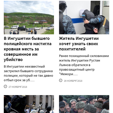
В Ингушетии бывшего
Житель Ингушетии
полицейского настигла
хочет узнать своих
кровная месть за
похитителей
совершенное им
Ранее похищенный силовиками
убийство
житель Ингушетии Рустам
Льянов обратился в
В Ингушетии неизвестный
правозащитный центр
застрелил бывшего сотрудника
"Мемори......
полиции, который не так давно
отбыл срок за уб......
16 НОЯБРЯ'2018
27 НОЯБРЯ'2018