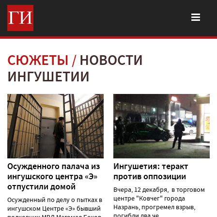
СЮЖЕТЫ
НОВОСТИ
ИНГУШЕТИИ
Осужденного палача из
Ингушетия: теракт
ингушского центра «Э»
против оппозиции
отпустили домой
Вчера, 12 декабря, в торговом
центре "Ковчег" города
Осужденный по делу о пытках в
Назрань, прогремел взрыв,
ингушском Центре «Э» бывший
погибли два че......
полковник МВД Магомед Беков