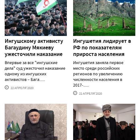
Ингушскому активисту
Ингушетия лидирует в
Багаудину Мякиеву
РФ по показателям
ужесточили наказание
прироста населения
Впервые за все "ингушские
Ингушетия заняла первое
дела" суд ужесточил наказание
место среди российских
одному из ингушских
регионов по увеличению
активистов – Бага......
численности населения в
2017-......
22 АПРЕЛЯ'2020
21 АПРЕЛЯ'2020