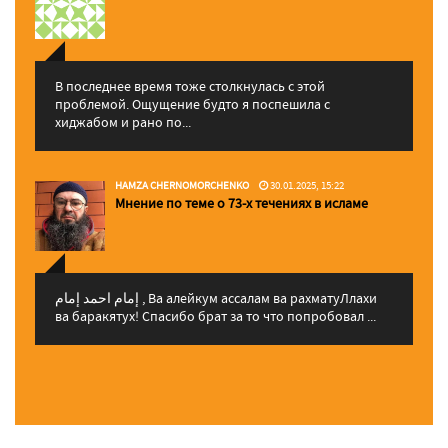
В последнее время тоже столкнулась с этой
проблемой. Ощущение будто я поспешила с
хиджабом и рано по...
HAMZA CHERNOMORCHENKO
30.01.2025, 15:22
Мнение по теме о 73-х течениях в исламе
إمام احمد إمام , Ва алейкум ассалам ва рахматуЛлахи
ва баракятух! Спасибо брат за то что попробовал ...