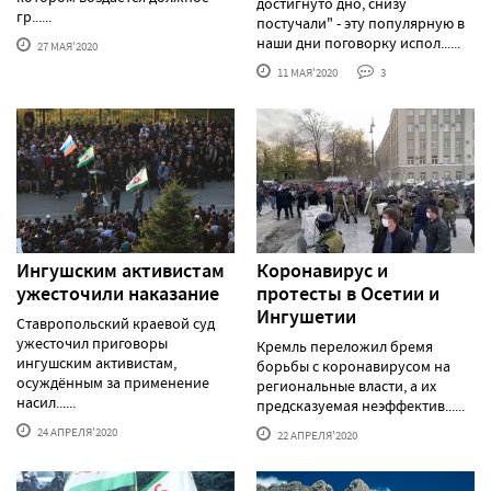
достигнуто дно, снизу
гр......
постучали" - эту популярную в
наши дни поговорку испол......
27 МАЯ'2020
11 МАЯ'2020
3
Ингушским активистам
Коронавирус и
ужесточили наказание
протесты в Осетии и
Ингушетии
Ставропольский краевой суд
ужесточил приговоры
Кремль переложил бремя
ингушским активистам,
борьбы с коронавирусом на
осуждённым за применение
региональные власти, а их
насил......
предсказуемая неэффектив......
24 АПРЕЛЯ'2020
22 АПРЕЛЯ'2020