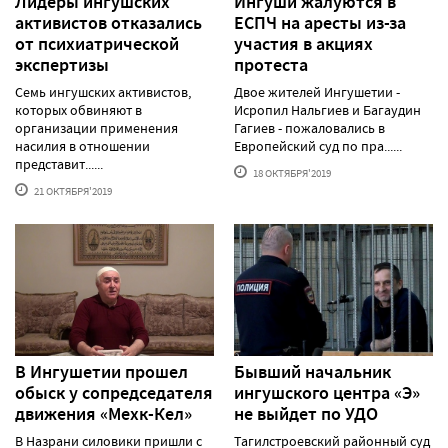
Лидеры ингушских
Ингуши жалуются в
активистов отказались
ЕСПЧ на аресты из-за
от психиатрической
участия в акциях
экспертизы
протеста
Семь ингушских активистов,
Двое жителей Ингушетии -
которых обвиняют в
Исропил Нальгиев и Багаудин
организации применения
Гагиев - пожаловались в
насилия в отношении
Европейский суд по пра......
представит......
18 ОКТЯБРЯ'2019
21 ОКТЯБРЯ'2019
В Ингушетии прошел
Бывший начальник
обыск у сопредседателя
ингушского центра «Э»
движения «Мехк-Кел»
не выйдет по УДО
В Назрани силовики пришли с
Тагилстроевский районный суд