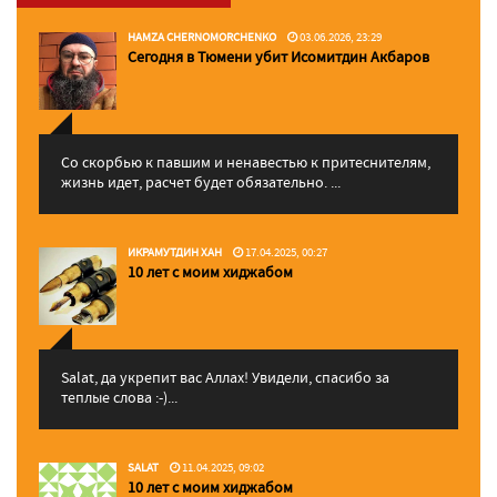
HAMZA CHERNOMORCHENKO
03.06.2026, 23:29
Сегодня в Тюмени убит Исомитдин Акбаров
Со скорбью к павшим и ненавестью к притеснителям,
жизнь идет, расчет будет обязательно. ...
ИКРАМУТДИН ХАН
17.04.2025, 00:27
10 лет с моим хиджабом
Salat, да укрепит вас Аллаx! Увидели, спасибо за
теплые слова :-)...
SALAT
11.04.2025, 09:02
10 лет с моим хиджабом