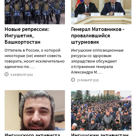
Новые репрессии:
Генерал Матовников -
Ингушетия,
провалившийся
Башкортостан
штурмовик
Оттепель в России, о которой
Ингушские оппозиционные
некоторые (не) имеют совесть
ресурсы со здоровым
говорить, носит исключительно
злорадством обсуждают
единично-по......
отстранение генерала
Александра М......
4 ФЕВРАЛЯ'2020
23 ЯНВАРЯ'2020
Ингушского активиста
Ингушским активистам