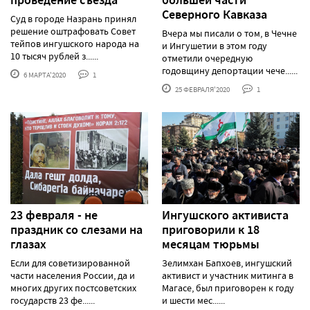
проведение съезда
большей части
Северного Кавказа
Суд в городе Назрань принял
решение оштрафовать Совет
Вчера мы писали о том, в Чечне
тейпов ингушского народа на
и Ингушетии в этом году
10 тысяч рублей з......
отметили очередную
годовщину депортации чече......
6 МАРТА'2020
1
25 ФЕВРАЛЯ'2020
1
23 февраля - не
Ингушского активиста
праздник со слезами на
приговорили к 18
глазах
месяцам тюрьмы
Если для советизированной
Зелимхан Бапхоев, ингушский
части населения России, да и
активист и участник митинга в
многих других постсоветских
Магасе, был приговорен к году
государств 23 фе......
и шести мес......