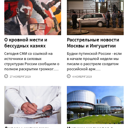
О кровной мести и
Расстрельные новости
бессудных казнях
Москвы и Ингушетии
Сегодня СМИ со ссылкой на
Будни путинской России - если
источники в силовых
в начале прошлой недели мы
структурах России сообщили о
писали о расстреле солдатом
полном раскрытии громког......
российской арм......
27 НОЯБРЯ'2019
4 НОЯБРЯ'2019