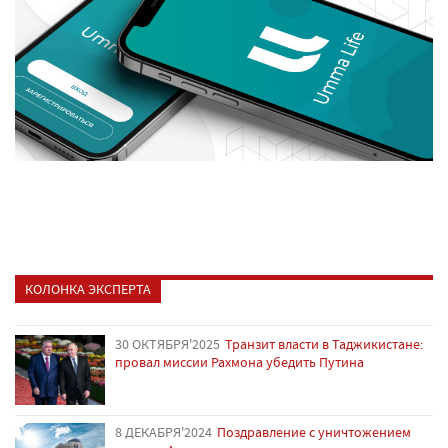
КОЛОНКА ЭКСПЕРТА
30 ОКТЯБРЯ'2025
Транзит власти в Таджикистане:
провал миссии Рахмона убедить Путина
8 ДЕКАБРЯ'2024
Поздравление с уничтожением