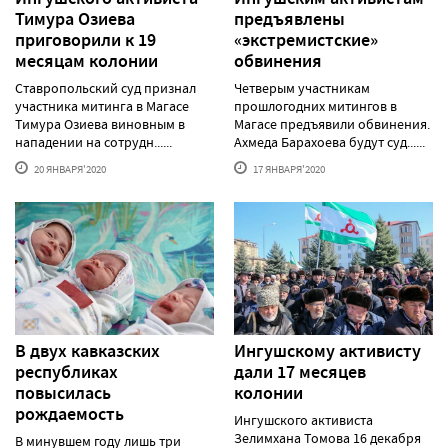
Тимура Озиева
предъявлены
приговорили к 19
«экстремистские»
месяцам колонии
обвинения
Ставропольский суд признал
Четверым участникам
участника митинга в Магасе
прошлогодних митингов в
Тимура Озиева виновным в
Магасе предъявили обвинения.
нападении на сотрудн......
Ахмеда Барахоева будут суд......
20 ЯНВАРЯ'2020
17 ЯНВАРЯ'2020
В двух кавказских
Ингушскому активисту
республиках
дали 17 месяцев
повысилась
колонии
рождаемость
Ингушского активиста
Зелимхана Томова 16 декабря
В минувшем году лишь три