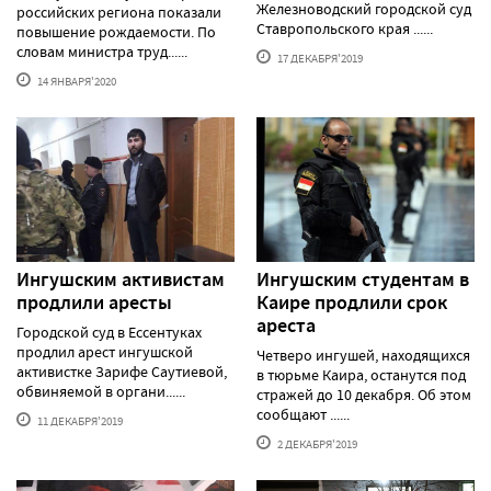
Железноводский городской суд
российских региона показали
Ставропольского края ......
повышение рождаемости. По
словам министра труд......
17 ДЕКАБРЯ'2019
14 ЯНВАРЯ'2020
Ингушским активистам
Ингушским студентам в
продлили аресты
Каире продлили срок
ареста
Городской суд в Ессентуках
продлил арест ингушской
Четверо ингушей, находящихся
активистке Зарифе Саутиевой,
в тюрьме Каира, останутся под
обвиняемой в органи......
стражей до 10 декабря. Об этом
сообщают ......
11 ДЕКАБРЯ'2019
2 ДЕКАБРЯ'2019