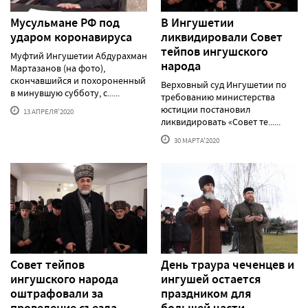
Мусульмане РФ под
В Ингушетии
ударом коронавируса
ликвидировали Совет
тейпов ингушского
Муфтий Ингушетии Абдурахман
народа
Мартазанов (на фото),
скончавшийся и похороненный
Верховный суд Ингушетии по
в минувшую субботу, с......
требованию министерства
юстиции постановил
13 АПРЕЛЯ'2020
ликвидировать «Совет те......
30 МАРТА'2020
Совет тейпов
День траура чеченцев и
ингушского народа
ингушей остается
оштрафовали за
праздником для