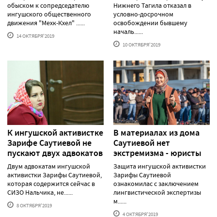
обыском к сопредседателю
Нижнего Тагила отказал в
ингушского общественного
условно-досрочном
движения "Мехк-Кхел" ......
освобождении бывшему
началь......
14 ОКТЯБРЯ'2019
10 ОКТЯБРЯ'2019
К ингушской активистке
В материалах из дома
Зарифе Саутиевой не
Саутиевой нет
пускают двух адвокатов
экстремизма - юристы
Двум адвокатам ингушской
Защита ингушской активистки
активистки Зарифы Саутиевой,
Зарифы Саутиевой
которая содержится сейчас в
ознакомилас с заключением
СИЗО Нальчика, не......
лингвистической экспертизы
м......
8 ОКТЯБРЯ'2019
4 ОКТЯБРЯ'2019