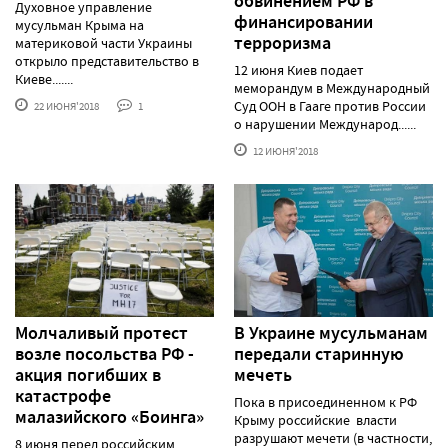
обвинением РФ в
Духовное управление
финансировании
мусульман Крыма на
терроризма
материковой части Украины
открыло представительство в
12 июня Киев подает
Киеве.......
меморандум в Международный
Суд ООН в Гааге против России
22 ИЮНЯ'2018
1
о нарушении Международ......
12 ИЮНЯ'2018
Молчаливый протест
В Украине мусульманам
возле посольства РФ -
передали старинную
акция погибших в
мечеть
катастрофе
Пока в присоединенном к РФ
малазийского «Боинга»
Крыму российские власти
разрушают мечети (в частности,
8 июня перед российским