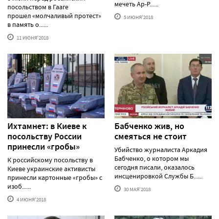
мечеть Ар-Р......
посольством в Гааге
прошел «молчаливый протест»
5 ИЮНЯ'2018
в память о......
11 ИЮНЯ'2018
Ихтамнет: в Киеве к
Бабченко жив, но
посольству России
смеяться не стоит
принесли «гробы»
Убийство журналиста Аркадия
Бабченко, о котором мы
К российскому посольству в
сегодня писали, оказалось
Киеве украинские активисты
инсценировкой Службы Б......
принесли картонные «гробы» с
изоб......
30 МАЯ'2018
4 ИЮНЯ'2018