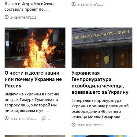
Ляшко и Игоря Мосийчука,
24 СЕНТЯБРЯ'2018
составила проект по......
24 СЕНТЯБРЯ'2018
О чести и долге нации
Украинская
или почему Украина не
Генпрокуратура
Россия
освободила чеченца,
воевавшего за Украину
Выдача из Украины в Россию
ингуша Тимура Тумгоева по
Генеральная прокуратура
запросу ФСБ, о которой мы
Украины приняла решение об
писали, вызвала в ук......
освобождении 46-летнего
чеченца Мовлы Тимарова. ......
21 СЕНТЯБРЯ'2018
1
20 СЕНТЯБРЯ'2018