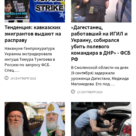
Тенденция: кавказских
«Дагестанец,
эмигрантов выдают на
работавший на ИГИЛ и
расправу
Украину, собирался
убить полевого
Накануне Генпрокуратура
командира в ДНР» - ФСБ
Украины экстрадировала
РФ
ингуша Тимура Тумгоева в
Россию по запросу ФСБ.
В Смоленской области на днях
Спец......
(9 сентября) задержали
уроженца Дагестана, Меджида
14 СЕНТЯБРЯ'2018
Магомедова. Его под......
12 СЕНТЯБРЯ'2018