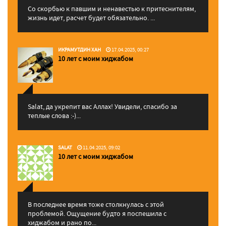
Со скорбью к павшим и ненавестью к притеснителям,
жизнь идет, расчет будет обязательно. ...
ИКРАМУТДИН ХАН
17.04.2025, 00:27
10 лет с моим хиджабом
Salat, да укрепит вас Аллаx! Увидели, спасибо за
теплые слова :-)...
SALAT
11.04.2025, 09:02
10 лет с моим хиджабом
В последнее время тоже столкнулась с этой
проблемой. Ощущение будто я поспешила с
хиджабом и рано по...