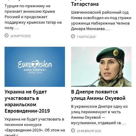
Татарстана
Турция по-прежнему не
признает аннексию Крыма
Шевченковский районный суд
Россией и продолжает
Киева освободил из-под стражи
поддержку крымских татар на
уроженца Набережных Челнов
полу......
Динара Минкаева......
18 МАРТА'2019
7 МАРТА'2019
Украина не будет
В Днепре появится
участвовать в
улица Амины Окуевой
израильском
В украинском Днепре одну из
Евровидении-2019
улиц переименуют в честь
Амины Окуевой —
Украина не будет участвовать в
мусульманки, отдавшей св......
песенном конкурсе
«Евровидение-2019». Об этом на
19 ФЕВРАЛЯ'2019
своей с......