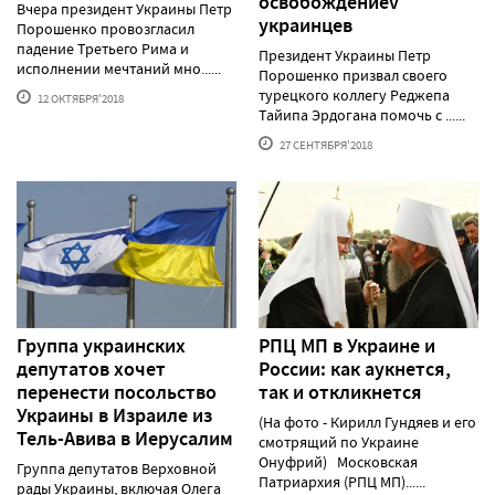
освобождениеv
Вчера президент Украины Петр
украинцев
Порошенко провозгласил
падение Третьего Рима и
Президент Украины Петр
исполнении мечтаний мно......
Порошенко призвал своего
турецкого коллегу Реджепа
12 ОКТЯБРЯ'2018
Тайипа Эрдогана помочь с ......
27 СЕНТЯБРЯ'2018
Группа украинских
РПЦ МП в Украине и
депутатов хочет
России: как аукнется,
перенести посольство
так и откликнется
Украины в Израиле из
(На фото - Кирилл Гундяев и его
Тель-Авива в Иерусалим
смотрящий по Украине
Онуфрий) Московская
Группа депутатов Верховной
Патриархия (РПЦ МП)......
рады Украины, включая Олега