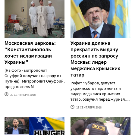
Московская церковь:
Украина должна
"Константинополь
прекратить выдачу
хочет исламизации
россиян по запросу
Украины"
Москвы: лидер
меджлиса крымских
(На фото - митрополит
татар
Онуфрий получает награду от
Путина) Митрополит Онуфрий,
Рефат Чубаров, депутат
предстоятель М......
украинского парламента и
лидер меджлиса крымских
20 СЕНТЯБРЯ'2018
татар, озвучил перед журнал......
19 СЕНТЯБРЯ'2018