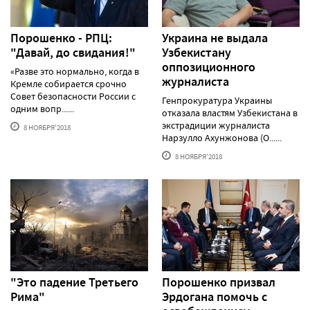
Порошенко - РПЦ:
Украина не выдала
"Давай, до свидания!"
Узбекистану
оппозиционного
«Разве это нормально, когда в
журналиста
Кремле собирается срочно
Совет безопасности России с
Генпрокуратура Украины
одним вопр......
отказала властям Узбекистана в
экстрадиции журналиста
8 НОЯБРЯ'2018
Нарзулло Ахунжонова (О......
8 НОЯБРЯ'2018
"Это падение Третьего
Порошенко призвал
Рима"
Эрдогана помочь с