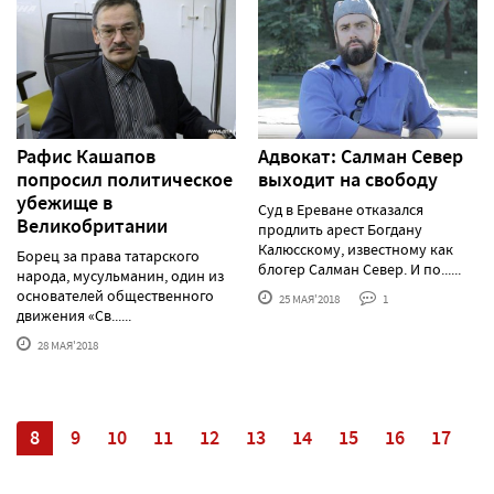
Рафис Кашапов
Адвокат: Салман Север
попросил политическое
выходит на свободу
убежище в
Суд в Ереване отказался
Великобритании
продлить арест Богдану
Калюсскому, известному как
Борец за права татарского
блогер Салман Север. И по......
народа, мусульманин, один из
основателей общественного
25 МАЯ'2018
1
движения «Св......
28 МАЯ'2018
7
8
9
10
11
12
13
14
15
16
17
1