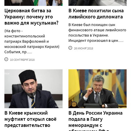
Церковная битва за
В Киеве похитили сына
Украину: почему это
ливийского дипломата
важно для мусульман?
В Киеве был похищен сын
финансового аташе ливийского
(На фото -
посольства в Украине.
константинопольский
Инцидент произошел в цен......
патриарх Варфоломей и
московский патриарх Кирилл)
26 ИЮНЯ'2018
События, пр......
10 СЕНТЯБРЯ'2018
В Киеве крымский
В День России Украина
муфтият открыл своё
подала в Гаагу
представительство
меморандум с