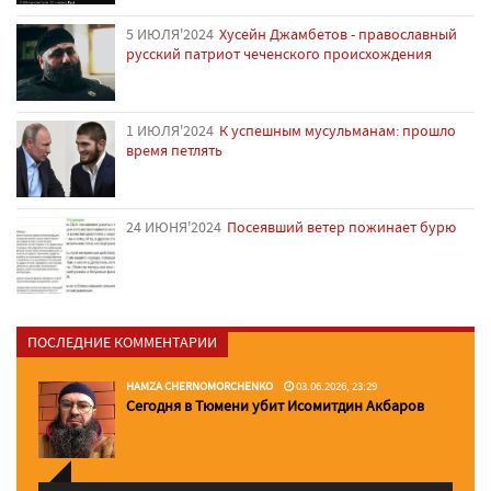
5 ИЮЛЯ'2024
Хусейн Джамбетов - православный
русский патриот чеченского происхождения
1 ИЮЛЯ'2024
К успешным мусульманам: прошло
время петлять
24 ИЮНЯ'2024
Посеявший ветер пожинает бурю
ПОСЛЕДНИЕ КОММЕНТАРИИ
HAMZA CHERNOMORCHENKO
03.06.2026, 23:29
Сегодня в Тюмени убит Исомитдин Акбаров