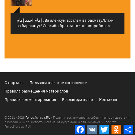
إمام احمد إمام , Ва алейкум ассалам ва рахматуЛлахи
ва баракятух! Спасибо брат за то что попробовал ...
О портале
Пользовательское соглашение
Правила размещения материалов
Правила комментирования
Рекламодателям
Контакты
© 2011 - 2026
ГолосИслама.RU
- Политические новости, события и происшествия
в России и мире, новости ислама, от мусульман и для мусульман – всё это
ГолосИслама.RU!
Facebook
VK
Twitter
Odnokla