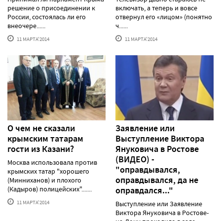
решение о присоединении к
включать, а теперь и вовсе
России, состоялась ли его
отвернул его «лицом» (понятно
внеочере......
ч......
11 МАРТА'2014
11 МАРТА'2014
О чем не сказали
Заявление или
крымским татарам
Выступление Виктора
гости из Казани?
Януковича в Ростове
(ВИДЕО) -
Москва использовала против
"оправдывался,
крымских татар "хорошего
оправдывался, да не
(Минниханов) и плохого
(Кадыров) полицейских".......
оправдался..."
11 МАРТА'2014
Выступление или Заявление
Виктора Януковича в Ростове-