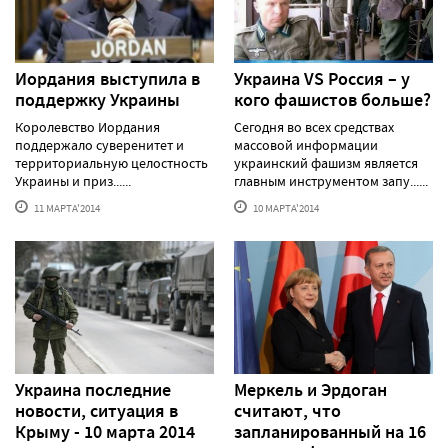
Иордания выступила в
Украина VS Россия – у
поддержку Украины
кого фашистов больше?
Королевство Иордания
Сегодня во всех средствах
поддержало суверенитет и
массовой информации
территориальную целостность
украинский фашизм является
Украины и приз......
главным инструментом запу......
11 МАРТА'2014
10 МАРТА'2014
Украина последние
Меркель и Эрдоган
новости, ситуация в
считают, что
Крыму - 10 марта 2014
запланированный на 16