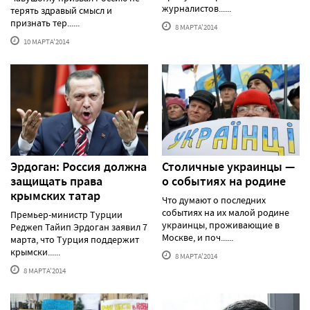
журналистов......
терять здравый смысл и
признать тер......
8 МАРТА'2014
10 МАРТА'2014
Эрдоган: Россия должна
Столичные украинцы —
защищать права
о событиях на родине
крымских татар
Что думают о последних
событиях на их малой родине
Премьер-министр Турции
украинцы, проживающие в
Реджеп Тайип Эрдоган заявил 7
Москве, и поч......
марта, что Турция поддержит
крымски......
8 МАРТА'2014
8 МАРТА'2014