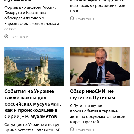
просьбе редактора одной из
независимых российских газет.
Формально лидеры России,
Но в ......
Беларуси и Казахстана
обсуждали договор о
6 МАРТА'2014
Евразийском экономическом
союзе......
7 МАРТА'2014
События на Украине
Обзор иноСМИ: не
также важны для
шутите с Путиным
российских мусульман,
С Путиным шутки
как и происходящее в
плохи События в Украине
Сирии, - Р. Мухаметов
активно обсуждаются во всем
мире. Простой......
Ситуация на Украине и вокруг
Крыма остается напряженной.
6 МАРТА'2014