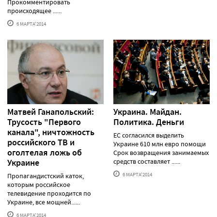
Прокомментировать
происходящее ......
6 МАРТА'2014
Матвей Ганапольский:
Украина. Майдан.
Трусость "Первого
Политика. Деньги
канала", ничтожность
ЕС согласился выделить
российского ТВ и
Украине 610 млн евро помощи
оголтелая ложь об
Срок возвращения занимаемых
Украине
средств составляет ......
6 МАРТА'2014
Пропагандистский каток,
которым российское
телевидение проходится по
Украине, все мощней......
6 МАРТА'2014