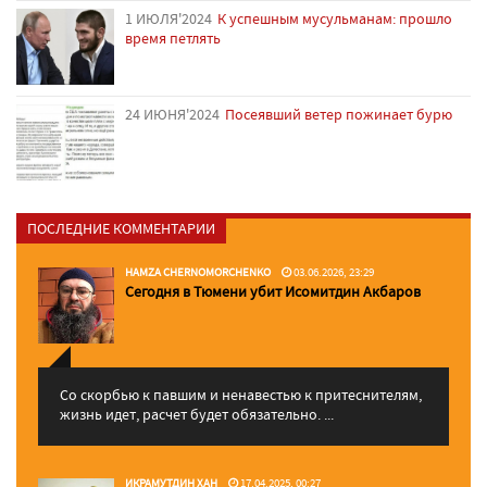
1 ИЮЛЯ'2024
К успешным мусульманам: прошло
время петлять
24 ИЮНЯ'2024
Посеявший ветер пожинает бурю
ПОСЛЕДНИЕ КОММЕНТАРИИ
HAMZA CHERNOMORCHENKO
03.06.2026, 23:29
Сегодня в Тюмени убит Исомитдин Акбаров
Со скорбью к павшим и ненавестью к притеснителям,
жизнь идет, расчет будет обязательно. ...
ИКРАМУТДИН ХАН
17.04.2025, 00:27