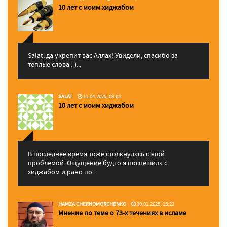
10 лет с моим хиджабом
Salat, да укрепит вас Аллаx! Увидели, спасибо за
теплые слова :-)...
SALAT
11.04.2025, 09:02
10 лет с моим хиджабом
В последнее время тоже столкнулась с этой
проблемой. Ощущение будто я поспешила с
хиджабом и рано по...
HAMZA CHERNOMORCHENKO
30.01.2025, 15:22
Мнение по теме о 73-х течениях в исламе