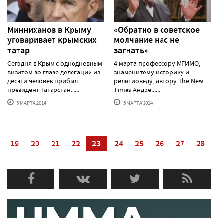
Минниханов в Крыму
«Обратно в советское
уговаривает крымских
молчание нас не
татар
загнать»
Сегодня в Крым с однодневным
4 марта профессору МГИМО,
визитом во главе делегации из
знаменитому историку и
десяти человек прибыл
религиоведу, автору The New
президент Татарстан......
Times Андре......
5 МАРТА'2014
5 МАРТА'2014
19
20
21
22
23
24
25
26
27
28