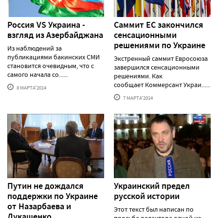
Россия VS Украина -
Саммит ЕС закончился
взгляд из Азербайджана
сенсационными
решениями по Украине
Из наблюдений за
публикациями бакинских СМИ
Экстренный саммит Евросоюза
становится очевидным, что с
завершился сенсационными
самого начала со......
решениями. Как
сообщает Коммерсант Украи......
8 МАРТА'2014
7 МАРТА'2014
Путин не дождался
Украинский предел
поддержки по Украине
русской истории
от Назарбаева и
Этот текст был написан по
Лукашенко