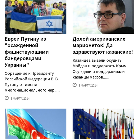
Евреи Путину из
Долой американских
"осажденной
марионеток! Да
фашиствующими
здравствуют казанские!
бандеровцами
Казанцев вывели осудить
Украины"
Майдан и поддержать Крым.
Осуждали и поддерживали
Обращение к Президенту
казанцы массов......
Российской Федерации В. В.
Путину от имени
8 МАРТА'2014
многонационального нар......
8 МАРТА'2014