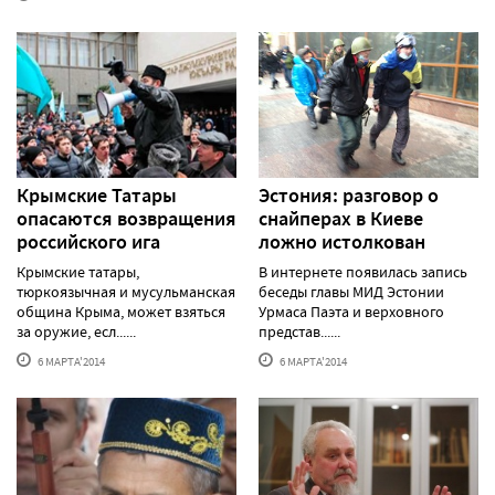
Крымские Татары
Эстония: разговор о
опасаются возвращения
снайперах в Киеве
российского ига
ложно истолкован
Крымские татары,
В интернете появилась запись
тюркоязычная и мусульманская
беседы главы МИД Эстонии
община Крыма, может взяться
Урмаса Паэта и верховного
за оружие, есл......
представ......
6 МАРТА'2014
6 МАРТА'2014