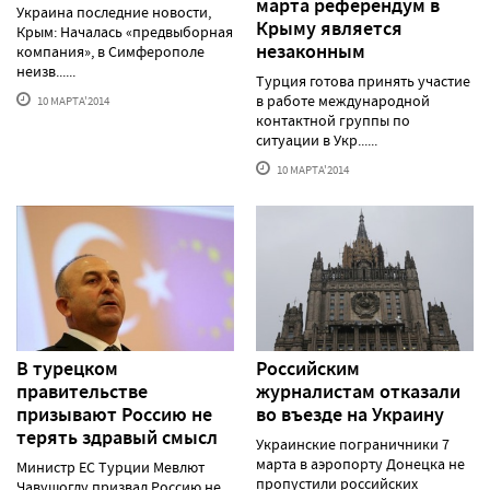
марта референдум в
Украина последние новости,
Крыму является
Крым: Началась «предвыборная
незаконным
компания», в Симферополе
неизв......
Турция готова принять участие
в работе международной
10 МАРТА'2014
контактной группы по
ситуации в Укр......
10 МАРТА'2014
В турецком
Российским
правительстве
журналистам отказали
призывают Россию не
во въезде на Украину
терять здравый смысл
Украинские пограничники 7
марта в аэропорту Донецка не
Министр ЕС Турции Мевлют
пропустили российских
Чавушоглу призвал Россию не