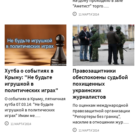
на-Дону проходило в зале
"Аметист" торго......
11 МАРТА'2014
Хутба о событиях в
Правозащитники
Крыму: "Не будьте
обеспокоены судьбой
игрушкой в
похищенных
политических играх"
украинских
журналистов
О событиях в Крыму, пятничная
хутба 07.03.14: "Не будьте
По оценкам международной
игрушкой в политических
правозащитной организации
играх" Имам ме......
"Репортеры без границ",
насилие в отношении жур......
11 МАРТА'2014
11 МАРТА'2014