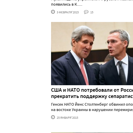
появились в К......
3 ФЕВРАЛЯ'2015
15
США и НАТО потребовали от Росс
прекратить поддержку сепаратис
Генсек НАТО Йенс Столтенберг обвинил оп
на востоке Украины в нарушении перемирия .
25 ЯНВАРЯ'2015