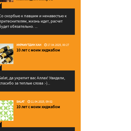
Со скорбью к павшим и ненавестью к
притеснителям, жизнь идет, расчет
будет обязательно. ...
ИКРАМУТДИН ХАН
17.04.2025, 00:27
10 лет с моим хиджабом
Salat, да укрепит вас Аллаx! Увидели,
спасибо за теплые слова :-)...
SALAT
11.04.2025, 09:02
10 лет с моим хиджабом