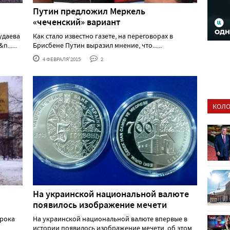
Путин предложил Меркель
«чеченский» вариант
удаева
Как стало известно газете, на переговорах в
......
Брисбене Путин выразил мнение, что......
4 ФЕВРАЛЯ'2015
2
КОЛО
На украинской национальной валюте
появилось изображение мечети
орока
На украинской национальной валюте впервые в
истории появилось изображение мечети, об этом