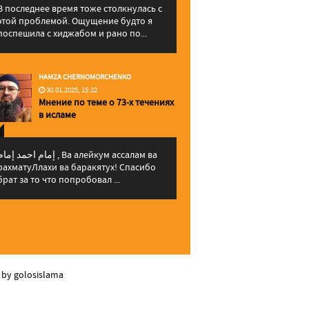
В последнее время тоже столкнулась с
этой проблемой. Ощущение будто я
поспешила с хиджабом и рано по...
HAMZA CHERNOMORCHENKO
30.01.2025, 15:22
Мнение по теме о 73-х течениях
в исламе
إمام احمد إما , Ва алейкум ассалам ва
рахматуЛлахи ва баракятух! Спасибо
брат за то что попробовал ...
 by golosislama