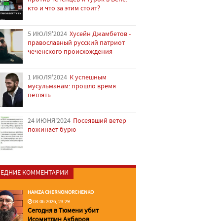
кто и что за этим стоит?
5 ИЮЛЯ'2024
Хусейн Джамбетов -
православный русский патриот
чеченского происхождения
1 ИЮЛЯ'2024
К успешным
мусульманам: прошло время
петлять
24 ИЮНЯ'2024
Посеявший ветер
пожинает бурю
ЕДНИЕ КОММЕНТАРИИ
HAMZA CHERNOMORCHENKO
03.06.2026, 23:29
Сегодня в Тюмени убит
Исомитдин Акбаров