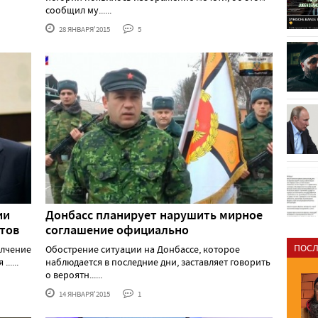
сообщил му......
28 ЯНВАРЯ'2015
5
ии
Донбасс планирует нарушить мирное
тов
соглашение официально
ПОСЛ
олчение
Обострение ситуации на Донбассе, которое
.....
наблюдается в последние дни, заставляет говорить
о вероятн......
14 ЯНВАРЯ'2015
1