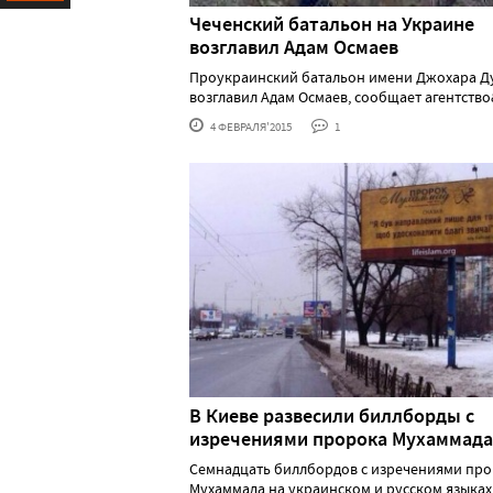
Чеченский батальон на Украине
Ресурс
возглавил Адам Осмаев
Проукраинский батальон имени Джохара Д
возглавил Адам Осмаев, сообщает агентство&n
4 ФЕВРАЛЯ'2015
1
В Киеве развесили биллборды с
изречениями пророка Мухаммада
Семнадцать биллбордов с изречениями пр
Мухаммада на украинском и русском языках