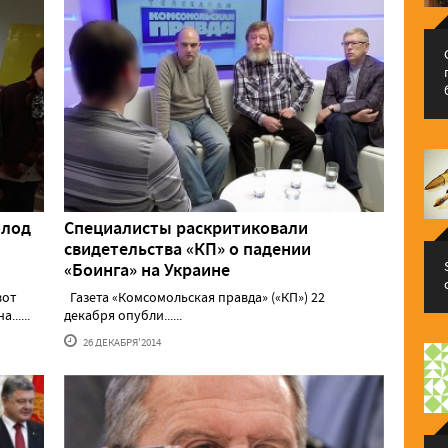
олод
Специалисты раскритиковали
свидетельства «КП» о падении
«Боинга» на Украине
вот
Газета «Комсомольская правда» («КП») 22
.....
декабря опубли......
26 ДЕКАБРЯ'2014