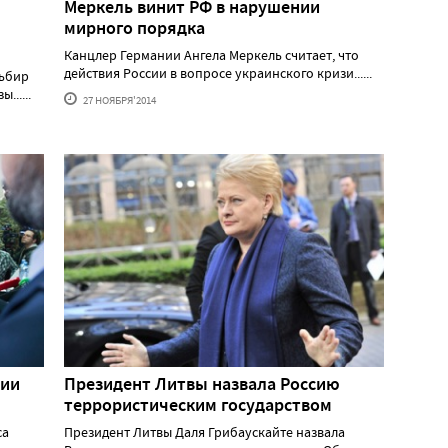
Меркель винит РФ в нарушении
мирного порядка
Канцлер Германии Ангела Меркель считает, что
действия России в вопросе украинского кризи......
льбир
......
27 НОЯБРЯ'2014
нии
Президент Литвы назвала Россию
террористическим государством
са
Президент Литвы Даля Грибаускайте назвала