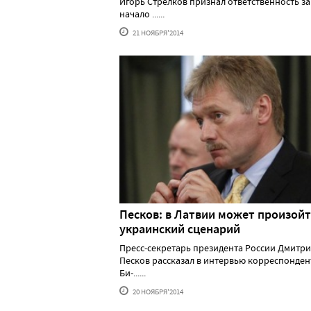
Игорь Стрелков признал ответственность за
начало ......
21 НОЯБРЯ'2014
Песков: в Латвии может произой
украинский сценарий
Пресс-секретарь президента России Дмитр
Песков рассказал в интервью корреспонден
Би-......
20 НОЯБРЯ'2014