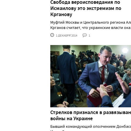
Свобода вероисповедания по
Исмаилову это экстремизм по
Крганову
Муфтий Москвы и Центрального региона А
Крганов считает, что украинские власти оказы
1 ДЕКАБРЯ'2014
1
Стрелков признался в развязыва
войны на Украине
Бывший командующий ополчением Донбас