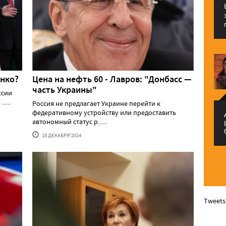
енко?
Цена на нефть 60 - Лавров: "Донбасс —
часть Украины"
ссии
....
Россия не предлагает Украине перейти к
федеративному устройству или предоставить
م
автономный статус р......
18 ДЕКАБРЯ'2014
Tweets