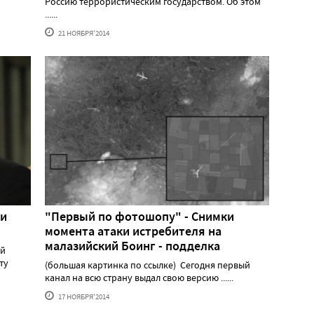
Россию террористическим государством. Об этом
......
21 НОЯБРЯ'2014
ти
"Первый по фотошопу" - Снимки
момента атаки истребителя на
малазийский Боинг - подделка
ий
ту
(большая картинка по ссылке) Сегодня первый
канал на всю страну выдал свою версию ......
17 НОЯБРЯ'2014