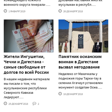
военного округа генерала-......
мусульман в республ......
1 ЯНВАРЯ'2019
26 ДЕКАБРЯ'2018
Жители Ингушетии,
Памятник османским
Чечни и Дагестана -
воинам в Дагестане
самые свободные от
вызвал негодование
долгов по всей России
Недалеко от Махачкалы у
подножия горы Тарки-тау в
В нашем недавнем материале
селении Агачаул установлен
мы писали о том, что
монумент солдатам Осма......
мусульманские республики
Северного Кавказа
18 ДЕКАБРЯ'2018
лидируют......
25 ДЕКАБРЯ'2018
2