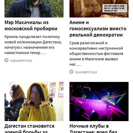
Мэр Махачкалы из
Аниме и
московской пробирки
гомосексуализм вместо
реальной демократии
Кремль продолжает политику
новой колонизации Дагестана,
Срыв религиозной и
начатую с назначением его
консервативно настроенной
наместником генер......
общественностью фестиваля
аниме в Махачкале вызвал
6 ДЕКАБРЯ'2018
нас......
28 НОЯБРЯ'2018
Дагестан становится
Ночные клубы в
ареной борьбы за
Дагестане: вред без