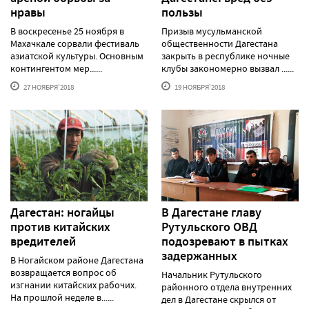
нравы
пользы
В воскресенье 25 ноября в
Призыв мусульманской
Махачкале сорвали фестиваль
общественности Дагестана
азиатской культуры. Основным
закрыть в республике ночные
контингентом мер......
клубы закономерно вызвал ......
27 НОЯБРЯ'2018
19 НОЯБРЯ'2018
Дагестан: ногайцы
В Дагестане главу
против китайских
Рутульского ОВД
вредителей
подозревают в пытках
задержанных
В Ногайском районе Дагестана
возвращается вопрос об
Начальник Рутульского
изгнании китайских рабочих.
районного отдела внутренних
На прошлой неделе в......
дел в Дагестане скрылся от