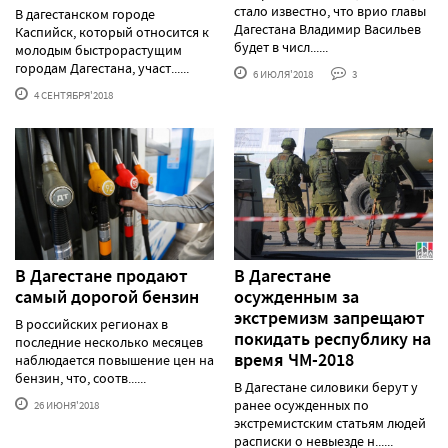
стало известно, что врио главы
В дагестанском городе
Дагестана Владимир Васильев
Каспийск, который относится к
будет в числ......
молодым быстрорастущим
городам Дагестана, участ......
6 ИЮЛЯ'2018
3
4 СЕНТЯБРЯ'2018
В Дагестане продают
В Дагестане
самый дорогой бензин
осужденным за
экстремизм запрещают
В российских регионах в
покидать республику на
последние несколько месяцев
время ЧМ-2018
наблюдается повышение цен на
бензин, что, соотв......
В Дагестане силовики берут у
ранее осужденных по
26 ИЮНЯ'2018
экстремистским статьям людей
расписки о невыезде н......