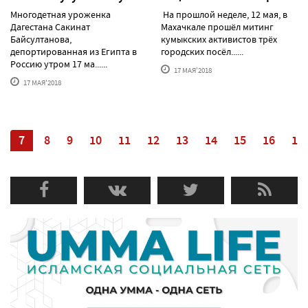
Многодетная уроженка
На прошлой неделе, 12 мая, в
Дагестана Сакинат
Махачкале прошёл митинг
Байсултанова,
кумыкских активистов трёх
депортированная из Египта в
городских посёл......
Россию утром 17 ма......
17 МАЯ'2018
17 МАЯ'2018
6
7
8
9
10
11
12
13
14
15
16
17