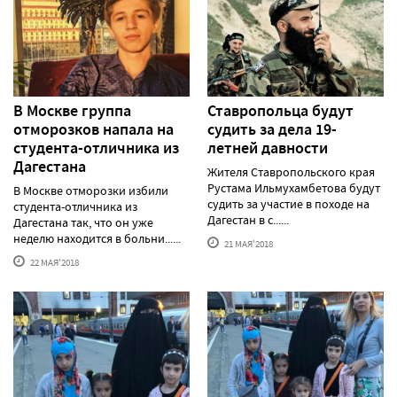
В Москве группа
Ставропольца будут
отморозков напала на
судить за дела 19-
студента-отличника из
летней давности
Дагестана
Жителя Ставропольского края
Рустама Ильмухамбетова будут
В Москве отморозки избили
судить за участие в походе на
студента-отличника из
Дагестан в с......
Дагестана так, что он уже
неделю находится в больни......
21 МАЯ'2018
22 МАЯ'2018