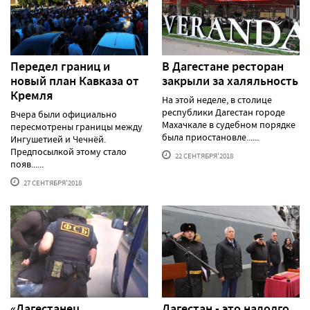
Передел границ и
В Дагестане ресторан
новый план Кавказа от
закрыли за халяльность
Кремля
На этой неделе, в столице
республики Дагестан городе
Вчера были официально
Махачкале в судебном порядке
пересмотрены границы между
была приостановле......
Ингушетией и Чечнёй.
Предпосылкой этому стало
22 СЕНТЯБРЯ'2018
появ......
27 СЕНТЯБРЯ'2018
«Дагестанец,
Дагестан - это надолго