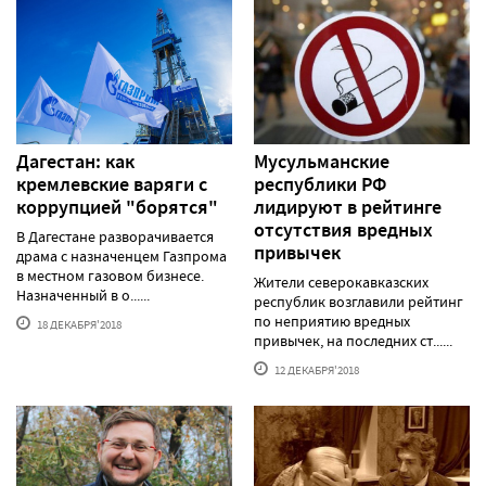
Дагестан: как
Мусульманские
кремлевские варяги с
республики РФ
коррупцией "борятся"
лидируют в рейтинге
отсутствия вредных
В Дагестане разворачивается
привычек
драма с назначенцем Газпрома
в местном газовом бизнесе.
Жители северокавказских
Назначенный в о......
республик возглавили рейтинг
по неприятию вредных
18 ДЕКАБРЯ'2018
привычек, на последних ст......
12 ДЕКАБРЯ'2018