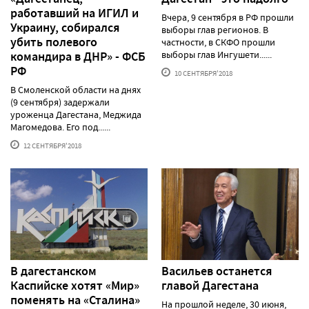
работавший на ИГИЛ и
Вчера, 9 сентября в РФ прошли
Украину, собирался
выборы глав регионов. В
убить полевого
частности, в СКФО прошли
командира в ДНР» - ФСБ
выборы глав Ингушети......
РФ
10 СЕНТЯБРЯ'2018
В Смоленской области на днях
(9 сентября) задержали
уроженца Дагестана, Меджида
Магомедова. Его под......
12 СЕНТЯБРЯ'2018
В дагестанском
Васильев останется
Каспийске хотят «Мир»
главой Дагестана
поменять на «Сталина»
На прошлой неделе, 30 июня,