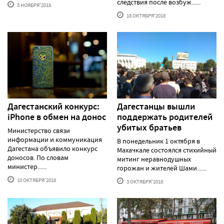
следствия после возбуж......
5 НОЯБРЯ'2018
18 ОКТЯБРЯ'2018
Дагестанский конкурс:
Дагестанцы вышли
iPhone в обмен на донос
поддержать родителей
убитых братьев
Министерство связи
информации и коммуникация
В понедельник 1 октября в
Дагестана объявило конкурс
Махачкале состоялся стихийный
доносов. По словам
митинг неравнодушных
министер......
горожан и жителей Шами......
10 ОКТЯБРЯ'2018
3 ОКТЯБРЯ'2018