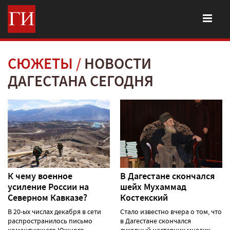
СЮЖЕТЫ
НОВОСТИ
ДАГЕСТАНА СЕГОДНЯ
К чему военное
В Дагестане скончался
усиление России на
шейх Мухаммад
Северном Кавказе?
Костекский
В 20-ых числах декабря в сети
Стало известно вчера о том, что
распространилось письмо
в Дагестане скончался
командующего Южного
духовный наставник многих