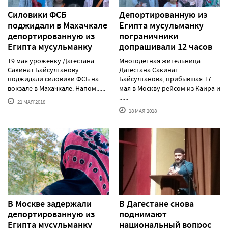
Силовики ФСБ
Депортированную из
поджидали в Махачкале
Египта мусульманку
депортированную из
пограничники
Египта мусульманку
допрашивали 12 часов
19 мая уроженку Дагестана
Многодетная жительница
Сакинат Байсултанову
Дагестана Сакинат
поджидали силовики ФСБ на
Байсултанова, прибывшая 17
вокзале в Махачкале. Напом......
мая в Москву рейсом из Каира и
......
21 МАЯ'2018
18 МАЯ'2018
В Москве задержали
В Дагестане снова
депортированную из
поднимают
Египта мусульманку
национальный вопрос