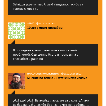
Salat, да укрепит вас Аллаx! Увидели, спасибо за
теплые слова :-)...
SALAT
11.04.2025, 09:02
10 лет с моим хиджабом
В последнее время тоже столкнулась с этой
проблемой. Ощущение будто я поспешила с
хиджабом и рано по...
HAMZA CHERNOMORCHENKO
30.01.2025, 15:22
Мнение по теме о 73-х течениях в исламе
إمام احمد إمام , Ва алейкум ассалам ва рахматуЛлахи
ва баракятух! Спасибо брат за то что попробовал ...