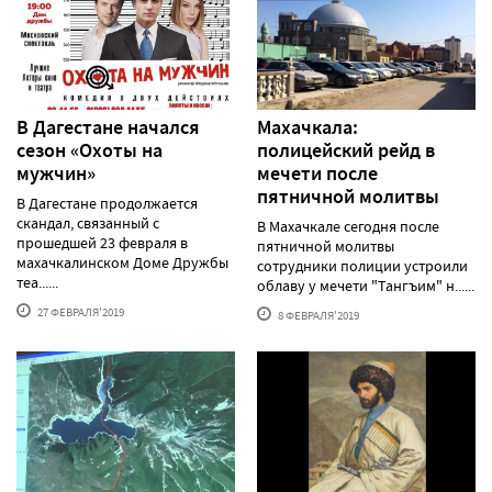
В Дагестане начался
Махачкала:
сезон «Охоты на
полицейский рейд в
мужчин»
мечети после
пятничной молитвы
В Дагестане продолжается
скандал, связанный с
В Махачкале сегодня после
прошедшей 23 февраля в
пятничной молитвы
махачкалинском Доме Дружбы
сотрудники полиции устроили
теа......
облаву у мечети "Тангъим" н......
27 ФЕВРАЛЯ'2019
8 ФЕВРАЛЯ'2019