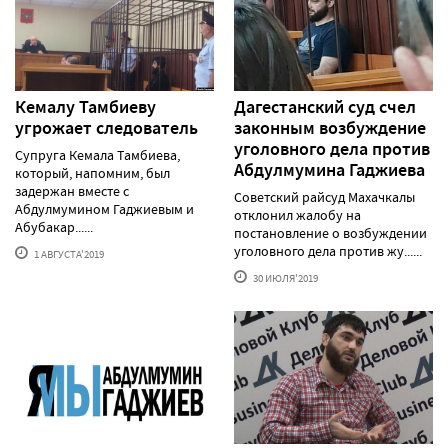
Кемалу Тамбиеву
Дагестанский суд счел
угрожает следователь
законным возбуждение
уголовного дела против
Супруга Кемала Тамбиева,
Абдулмумина Гаджиева
который, напомним, был
задержан вместе с
Советский райсуд Махачкалы
Абдулмумином Гаджиевым и
отклонил жалобу на
Абубакар......
постановление о возбуждении
уголовного дела против жу......
1 АВГУСТА'2019
30 ИЮЛЯ'2019