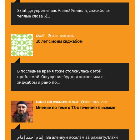
Salat, да укрепит вас Аллаx! Увидели, спасибо за
теплые слова :-)...
SALAT
11.04.2025, 09:02
10 лет с моим хиджабом
В последнее время тоже столкнулась с этой
проблемой. Ощущение будто я поспешила с
хиджабом и рано по...
HAMZA CHERNOMORCHENKO
30.01.2025, 15:22
Мнение по теме о 73-х течениях в исламе
إمام احمد إمام , Ва алейкум ассалам ва рахматуЛлахи