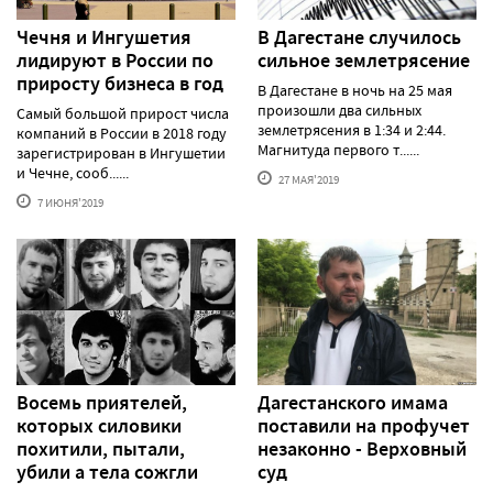
Чечня и Ингушетия
В Дагестане случилось
лидируют в России по
сильное землетрясение
приросту бизнеса в год
В Дагестане в ночь на 25 мая
произошли два сильных
Самый большой прирост числа
землетрясения в 1:34 и 2:44.
компаний в России в 2018 году
Магнитуда первого т......
зарегистрирован в Ингушетии
и Чечне, сооб......
27 МАЯ'2019
7 ИЮНЯ'2019
Восемь приятелей,
Дагестанского имама
которых силовики
поставили на профучет
похитили, пытали,
незаконно - Верховный
убили а тела сожгли
суд