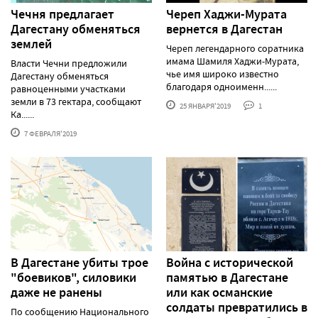
Чечня предлагает
Череп Хаджи-Мурата
Дагестану обменяться
вернется в Дагестан
землей
Череп легендарного соратника
имама Шамиля Хаджи-Мурата,
Власти Чечни предложили
чье имя широко известно
Дагестану обменяться
благодаря одноименн......
равноценными участками
земли в 73 гектара, сообщают
25 ЯНВАРЯ'2019
1
Ка......
7 ФЕВРАЛЯ'2019
В Дагестане убиты трое
Война с исторической
"боевиков", силовики
памятью в Дагестане
даже не ранены
или как османские
солдаты превратились в
По сообщению Национального