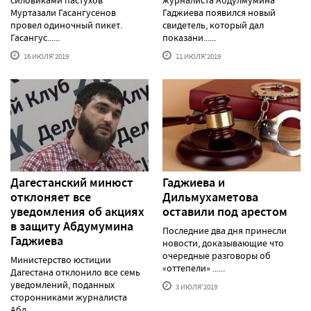
силовиками пастухов
журналиста Абдулмумина
Муртазали Гасангусенов
Гаджиева появился новый
провел одиночный пикет.
свидетель, который дал
Гасангус......
показани......
16 ИЮЛЯ'2019
11 ИЮЛЯ'2019
Дагестанский минюст
Гаджиева и
отклоняет все
Дильмухаметова
уведомления об акциях
оставили под арестом
в защиту Абдумумина
Последние два дня принесли
Гаджиева
новости, доказывающие что
очередные разговоры об
Министерство юстиции
«оттепели» ......
Дагестана отклонило все семь
уведомлений, поданных
3 ИЮЛЯ'2019
сторонниками журналиста
Абд......