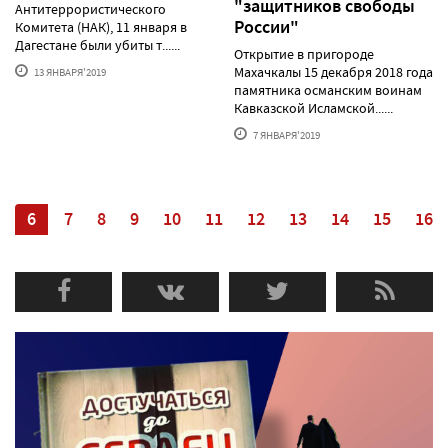
"защитников свободы
Антитеррористического
России"
Комитета (НАК), 11 января в
Дагестане были убиты т......
Открытие в пригороде
Махачкалы 15 декабря 2018 года
13 ЯНВАРЯ'2019
памятника османским воинам
Кавказской Исламской......
7 ЯНВАРЯ'2019
5
6
7
8
9
10
11
12
13
14
15
16