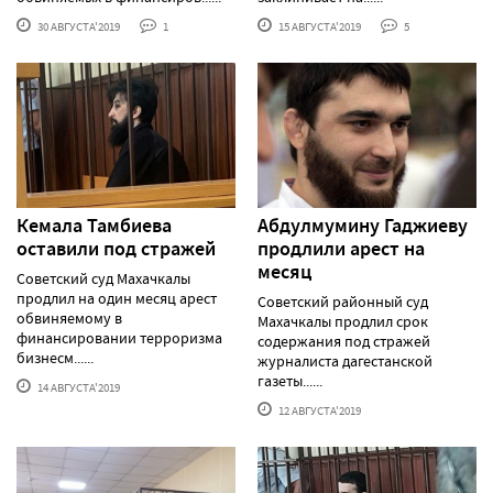
30 АВГУСТА'2019
1
15 АВГУСТА'2019
5
Кемала Тамбиева
Абдулмумину Гаджиеву
оставили под стражей
продлили арест на
месяц
Советский суд Махачкалы
продлил на один месяц арест
Советский районный суд
обвиняемому в
Махачкалы продлил срок
финансировании терроризма
содержания под стражей
бизнесм......
журналиста дагестанской
газеты......
14 АВГУСТА'2019
12 АВГУСТА'2019