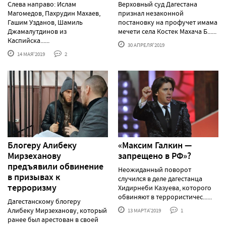
Слева направо: Ислам
Верховный суд Дагестана
Магомедов, Пахрудин Махаев,
признал незаконной
Гашим Узданов, Шамиль
постановку на профучет имама
Джамалутдинов из
мечети села Костек Махача Б......
Каспийска......
30 АПРЕЛЯ'2019
14 МАЯ'2019
2
Блогеру Алибеку
«Максим Галкин —
Мирзеханову
запрещено в РФ»?
предъявили обвинение
Неожиданный поворот
в призывах к
случился в деле дагестанца
терроризму
Хидирнеби Казуева, которого
обвиняют в террористичес......
Дагестанскому блогеру
Алибеку Мирзеханову, который
13 МАРТА'2019
1
ранее был арестован в своей