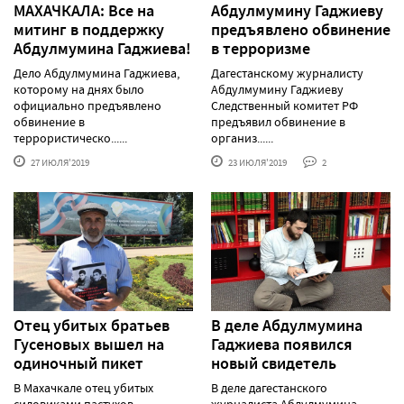
МАХАЧКАЛА: Все на
Абдулмумину Гаджиеву
митинг в поддержку
предъявлено обвинение
Абдулмумина Гаджиева!
в терроризме
Дело Абдулмумина Гаджиева,
Дагестанскому журналисту
которому на днях было
Абдулмумину Гаджиеву
официально предъявлено
Следственный комитет РФ
обвинение в
предъявил обвинение в
террористическо......
организ......
27 ИЮЛЯ'2019
23 ИЮЛЯ'2019
2
Отец убитых братьев
В деле Абдулмумина
Гусеновых вышел на
Гаджиева появился
одиночный пикет
новый свидетель
В Махачкале отец убитых
В деле дагестанского