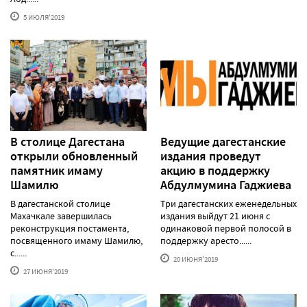
5 ИЮЛЯ'2019
В столице Дагестана
Ведущие дагестанские
открыли обновленный
издания проведут
памятник имаму
акцию в поддержку
Шамилю
Абдулмумина Гаджиева
В дагестанской столице
Три дагестанских еженедельных
Махачкале завершилась
издания выйдут 21 июня с
реконструкция постамента,
одинаковой первой полосой в
посвященного имаму Шамилю,
поддержку аресто......
с......
20 ИЮНЯ'2019
27 ИЮНЯ'2019