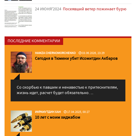
24 ИЮНЯ'2024
Посеявший ветер пожинает бурю
ПОСЛЕДНИЕ КОММЕНТАРИИ
HAMZA CHERNOMORCHENKO
03.06.2026, 23:29
Сегодня в Тюмени убит Исомитдин Акбаров
Со скорбью к павшим и ненавестью к притеснителям,
жизнь идет, расчет будет обязательно. ...
ИКРАМУТДИН ХАН
17.04.2025, 00:27
10 лет с моим хиджабом