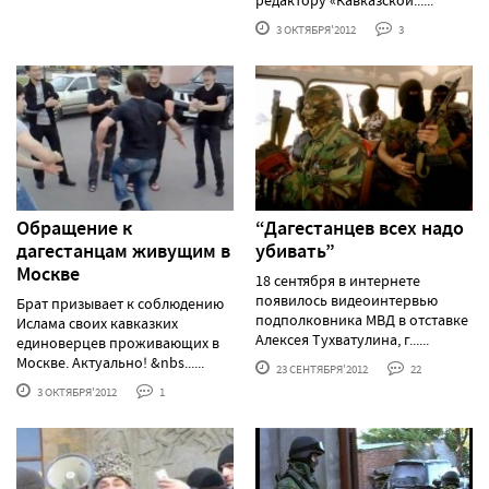
редактору «Кавказской......
3 ОКТЯБРЯ'2012
3
Обращение к
“Дагестанцев всех надо
дагестанцам живущим в
убивать”
Москве
18 сентября в интернете
появилось видеоинтервью
Брат призывает к соблюдению
подполковника МВД в отставке
Ислама своих кавказких
Алексея Тухватулина, г......
единоверцев проживающих в
Москве. Актуально! &nbs......
23 СЕНТЯБРЯ'2012
22
3 ОКТЯБРЯ'2012
1