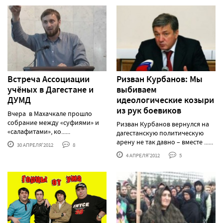
Встреча Ассоциации
Ризван Курбанов: Мы
учёных в Дагестане и
выбиваем
ДУМД
идеологические козыри
из рук боевиков
Вчера в Махачкале прошло
собрание между «суфиями» и
Ризван Курбанов вернулся на
«салафитами», ко......
дагестанскую политическую
арену не так давно – вместе ......
30 АПРЕЛЯ'2012
8
4 АПРЕЛЯ'2012
5