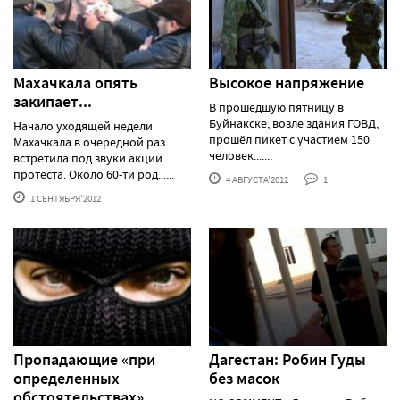
Махачкала опять
Высокое напряжение
закипает...
В прошедшую пятницу в
Буйнакске, возле здания ГОВД,
Начало уходящей недели
прошёл пикет с участием 150
Махачкала в очередной раз
человек.......
встретила под звуки акции
протеста. Около 60-ти род......
4 АВГУСТА'2012
1
1 СЕНТЯБРЯ'2012
Пропадающие «при
Дагестан: Робин Гуды
определенных
без масок
обстоятельствах»