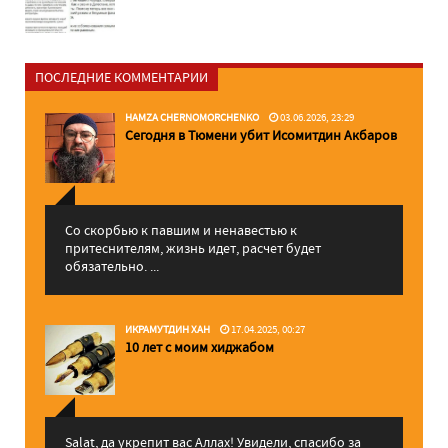
ПОСЛЕДНИЕ КОММЕНТАРИИ
HAMZA CHERNOMORCHENKO
03.06.2026, 23:29
Сегодня в Тюмени убит Исомитдин Акбаров
Со скорбью к павшим и ненавестью к
притеснителям, жизнь идет, расчет будет
обязательно. ...
ИКРАМУТДИН ХАН
17.04.2025, 00:27
10 лет с моим хиджабом
Salat, да укрепит вас Аллаx! Увидели, спасибо за