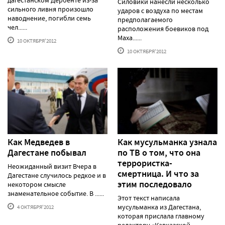
Силовики нанесли несколько
сильного ливня произошло
ударов с воздуха по местам
наводнение, погибли семь
предполагаемого
чел......
расположения боевиков под
Маха......
10 ОКТЯБРЯ'2012
10 ОКТЯБРЯ'2012
Как Медведев в
Как мусульманка узнала
Дагестане побывал
по ТВ о том, что она
террористка-
Неожиданный визит Вчера в
смертница. И что за
Дагестане случилось редкое и в
этим последовало
некотором смысле
знаменательное событие. В ......
Этот текст написала
мусульманка из Дагестана,
4 ОКТЯБРЯ'2012
которая прислала главному