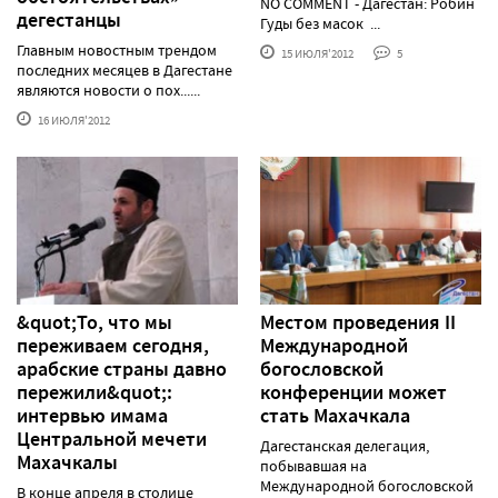
NO COMMENT - Дагестан: Робин
дегестанцы
Гуды без масок ...
Главным новостным трендом
15 ИЮЛЯ'2012
5
последних месяцев в Дагестане
являются новости о пох......
16 ИЮЛЯ'2012
&quot;То, что мы
Местом проведения II
переживаем сегодня,
Международной
арабские страны давно
богословской
пережили&quot;:
конференции может
интервью имама
стать Махачкала
Центральной мечети
Дагестанская делегация,
Махачкалы
побывавшая на
Международной богословской
В конце апреля в столице