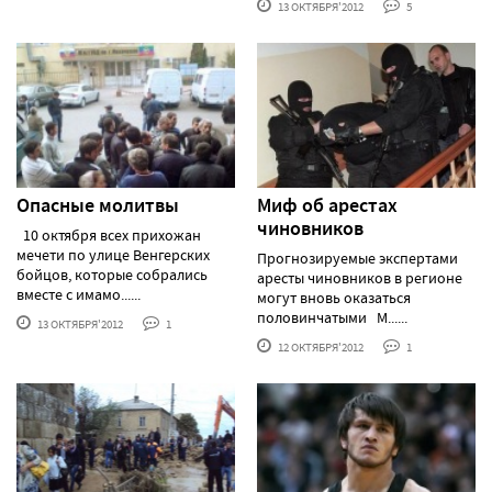
13 ОКТЯБРЯ'2012
5
Опасные молитвы
Миф об арестах
чиновников
10 октября всех прихожан
мечети по улице Венгерских
Прогнозируемые экспертами
бойцов, которые собрались
аресты чиновников в регионе
вместе с имамо......
могут вновь оказаться
половинчатыми М......
13 ОКТЯБРЯ'2012
1
12 ОКТЯБРЯ'2012
1