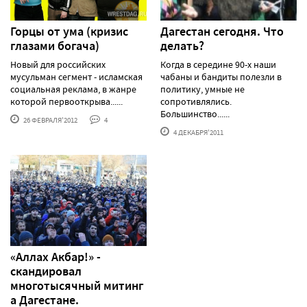
Горцы от ума (кризис
Дагестан сегодня. Что
глазами богача)
делать?
Новый для российских
Когда в середине 90-х наши
мусульман сегмент - исламская
чабаны и бандиты полезли в
социальная реклама, в жанре
политику, умные не
которой первооткрыва......
сопротивлялись.
Большинство......
26 ФЕВРАЛЯ'2012
4
4 ДЕКАБРЯ'2011
«Аллах Акбар!» -
скандировал
многотысячный митинг
а Дагестане.