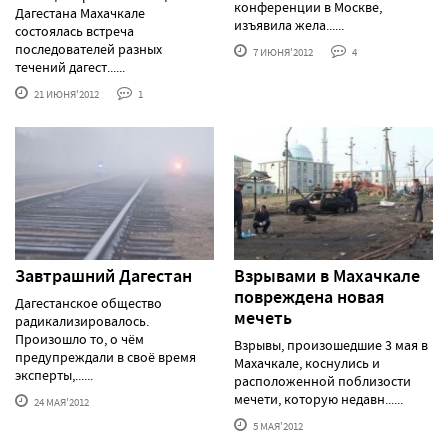
конференции в Москве,
Дагестана Махачкале
изъявила жела......
состоялась встреча
последователей разных
7 ИЮНЯ'2012
4
течений дагест......
21 ИЮНЯ'2012
1
Завтрашний Дагестан
Взрывами в Махачкале
повреждена новая
Дагестанское общество
мечеть
радикализировалось.
Произошло то, о чём
Взрывы, произошедшие 3 мая в
предупреждали в своё время
Махачкале, коснулись и
эксперты,......
расположенной поблизости
мечети, которую недавн......
24 МАЯ'2012
5 МАЯ'2012