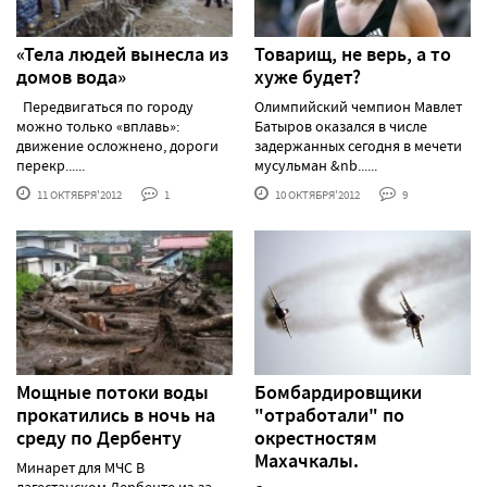
«Тела людей вынесла из
Товарищ, не верь, а то
домов вода»
хуже будет?
Передвигаться по городу
Олимпийский чемпион Мавлет
можно только «вплавь»:
Батыров оказался в числе
движение осложнено, дороги
задержанных сегодня в мечети
перекр......
мусульман &nb......
11 ОКТЯБРЯ'2012
1
10 ОКТЯБРЯ'2012
9
Мощные потоки воды
Бомбардировщики
прокатились в ночь на
"отработали" по
среду по Дербенту
окрестностям
Махачкалы.
Минарет для МЧС В
дагестанском Дербенте из-за