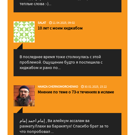
теплые слова :-)...
SALAT
11.04.2025, 09:02
10 лет с моим хиджабом
В последнее время тоже столкнулась с этой
проблемой. Ощущение будто я поспешила с
хиджабом и рано по...
HAMZA CHERNOMORCHENKO
30.01.2025, 15:22
Мнение по теме о 73-х течениях в исламе
إمام احمد إمام , Ва алейкум ассалам ва
рахматуЛлахи ва баракятух! Спасибо брат за то
что попробовал ...