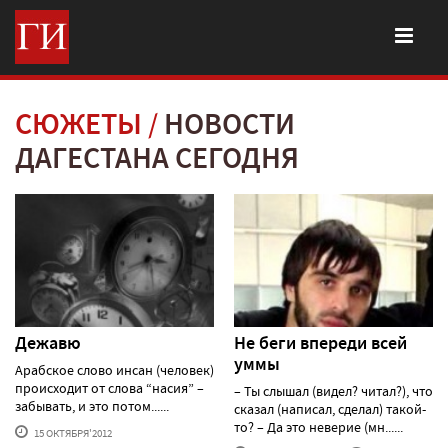
СЮЖЕТЫ
НОВОСТИ
ДАГЕСТАНА СЕГОДНЯ
Дежавю
Не беги впереди всей
уммы
Арабское слово инсан (человек)
происходит от слова “насия” –
– Ты слышал (видел? читал?), что
забывать, и это потом......
сказал (написал, сделал) такой-
то? – Да это неверие (мн......
15 ОКТЯБРЯ'2012