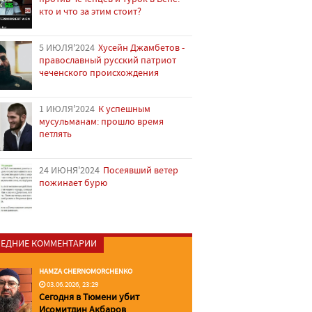
кто и что за этим стоит?
5 ИЮЛЯ'2024
Хусейн Джамбетов -
православный русский патриот
чеченского происхождения
1 ИЮЛЯ'2024
К успешным
мусульманам: прошло время
петлять
24 ИЮНЯ'2024
Посеявший ветер
пожинает бурю
ЕДНИЕ КОММЕНТАРИИ
HAMZA CHERNOMORCHENKO
03.06.2026, 23:29
Сегодня в Тюмени убит
Исомитдин Акбаров