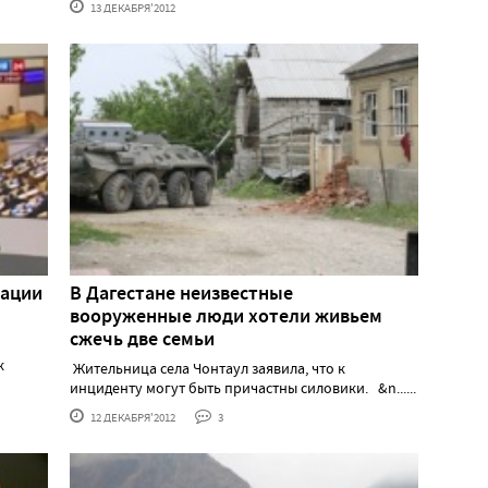
13 ДЕКАБРЯ'2012
рации
В Дагестане неизвестные
вооруженные люди хотели живьем
сжечь две семьи
к
Жительница села Чонтаул заявила, что к
инциденту могут быть причастны силовики. &n......
12 ДЕКАБРЯ'2012
3