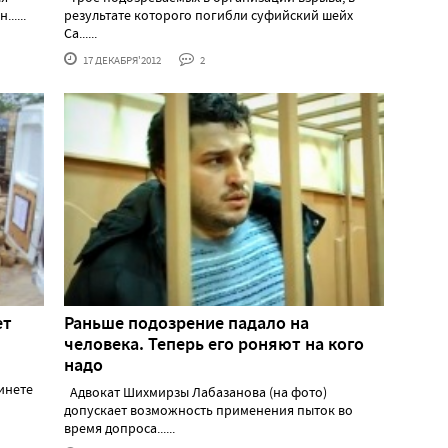
.....
результате которого погибли суфийский шейх
Са......
17 ДЕКАБРЯ'2012
2
ет
Раньше подозрение падало на
человека. Теперь его роняют на кого
надо
инете
Адвокат Шихмирзы Лабазанова (на фото)
допускает возможность применения пыток во
время допроса......