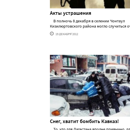
Акты устрашения
В полночь 8 декабря в селении Чонтаул
Кизилюртовского района могло случиться очер
19 ДЕКАБРЯ'2012
Снег, хватит бомбить Кавказ!
То, что для Дагестана вполне привычно, д