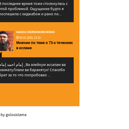
В последнее время тоже столкнулась с
этой проблемой. Ощущение будто я
поспешила с хиджабом и рано по...
HAMZA CHERNOMORCHENKO
30.01.2025, 15:22
Мнение по теме о 73-х течениях
в исламе
إمام احمد إما , Ва алейкум ассалам ва
рахматуЛлахи ва баракятух! Спасибо
брат за то что попробовал ...
 by golosislama