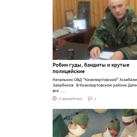
Робин гуды, бандиты и крутые
полицейские
Начальник ОВД "Кизилюртовский" Асхабали
Заирбеков В Кизилюртовском районе Даге
все ......
27 ДЕКАБРЯ'2012
2