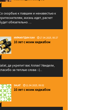
Со скорбью к павшим и ненавестью к
притеснителям, жизнь идет, расчет
будет обязательно. ...
ИКРАМУТДИН ХАН
17.04.2025, 00:27
10 лет с моим хиджабом
Salat, да укрепит вас Аллаx! Увидели,
спасибо за теплые слова :-)...
SALAT
11.04.2025, 09:02
10 лет с моим хиджабом