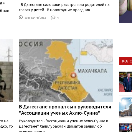
а»
В Дагестане силовики расстреляли родителей на
глазах у детей В новогодние праздник......
 было
10 ЯНВАРЯ'2013
4
КОЛО
и
В Дагестане пропал сын руководителя
"Ассоциации ученых Ахлю-Сунна"
го не
Руководитель "Ассоциации ученых Ахлю-Сунна в
дко, то
Дагестане" Халилурахман Шаматов заявил об
исчезновении ......