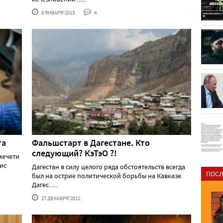
8 ЯНВАРЯ'2013
4
та
Фальшстарт в Дагестане. Кто
следующий? КэТэО ?!
мечети
ис
Дагестан в силу целого ряда обстоятельств всегда
ПОСЛ
был на острие политической борьбы на Кавказе.
Дагес......
27 ДЕКАБРЯ'2012