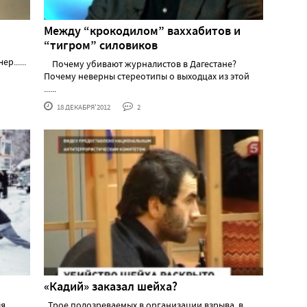
Между “крокодилом” ваххабитов и
“тигром” силовиков
......
Почему убивают журналистов в Дагестане?
Почему неверны стереотипы о выходцах из этой
......
18 ДЕКАБРЯ'2012
2
«Кадий» заказал шейха?
ля
Трое подозреваемых в организации взрыва, в