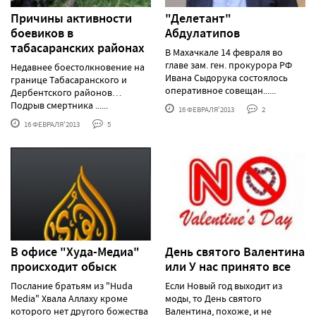
Причины активности
"Делетант"
боевиков в
Абдулатипов
табасаранских районах
В Махачкале 14 февраля во
главе зам. ген. прокурора РФ
Недавнее боестолкновение на
Ивана Сыдорука состоялось
границе Табасаранского и
оперативное совещан......
Дербентского районов…
Подрыв смертника ......
16 ФЕВРАЛЯ'2013
2
16 ФЕВРАЛЯ'2013
5
В офисе "Худа-Медиа"
День святого Валентина
происходит обыск
или У нас принято все
Послание братьям из "Huda
Если Новый год выходит из
Media" Хвала Аллаху кроме
моды, то День святого
которого нет другого божества
Валентина, похоже, и не