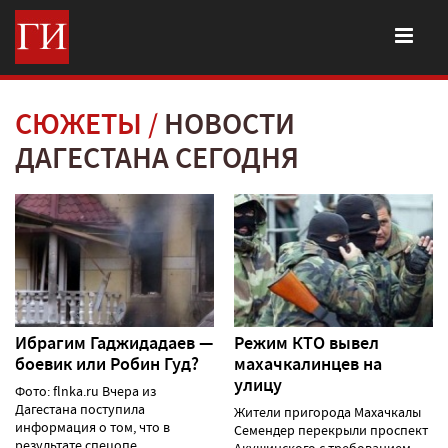
СЮЖЕТЫ
НОВОСТИ
ДАГЕСТАНА СЕГОДНЯ
Ибрагим Гаджидадаев —
Режим КТО вывел
боевик или Робин Гуд?
махачкалинцев на
улицу
Фото: flnka.ru Вчера из
Дагестана поступила
Жители пригорода Махачкалы
информация о том, что в
Семендер перекрыли проспект
результате спецопе......
Акушинского с требованием