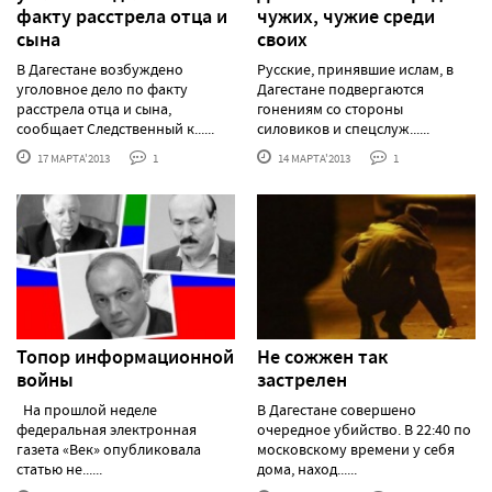
факту расстрела отца и
чужих, чужие среди
сына
своих
В Дагестане возбуждено
Русские, принявшие ислам, в
уголовное дело по факту
Дагестане подвергаются
расстрела отца и сына,
гонениям со стороны
сообщает Следственный к......
силовиков и спецслуж......
17 МАРТА'2013
1
14 МАРТА'2013
1
Топор информационной
Не сожжен так
войны
застрелен
На прошлой неделе
В Дагестане совершено
федеральная электронная
очередное убийство. В 22:40 по
газета «Век» опубликовала
московскому времени у себя
статью не......
дома, наход......