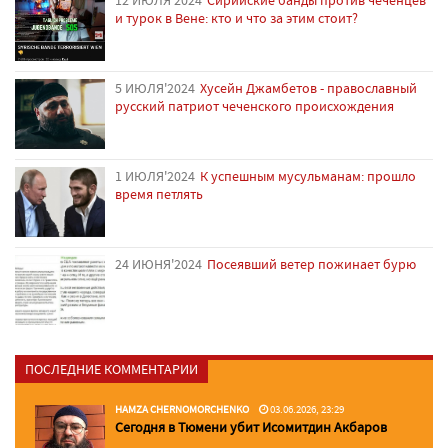
и турок в Вене: кто и что за этим стоит?
5 ИЮЛЯ'2024
Хусейн Джамбетов - православный
русский патриот чеченского происхождения
1 ИЮЛЯ'2024
К успешным мусульманам: прошло
время петлять
24 ИЮНЯ'2024
Посеявший ветер пожинает бурю
ПОСЛЕДНИЕ КОММЕНТАРИИ
HAMZA CHERNOMORCHENKO
03.06.2026, 23:29
Сегодня в Тюмени убит Исомитдин Акбаров