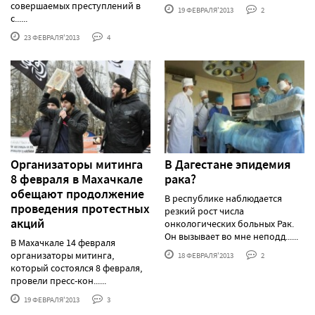
совершаемых преступлений в
19 ФЕВРАЛЯ'2013
2
с......
23 ФЕВРАЛЯ'2013
4
Организаторы митинга
В Дагестане эпидемия
8 февраля в Махачкале
рака?
обещают продолжение
В республике наблюдается
проведения протестных
резкий рост числа
акций
онкологических больных Рак.
Он вызывает во мне неподд......
В Махачкале 14 февраля
организаторы митинга,
18 ФЕВРАЛЯ'2013
2
который состоялся 8 февраля,
провели пресс-кон......
19 ФЕВРАЛЯ'2013
3