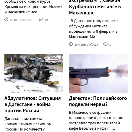
экстремизм": Ханжан
сообщают о новом курсе
Курбанов о митинге в
Кремля на искоренение Ислама
и насаждение нео......
Махачкале
28 ФЕВРАЛЯ'2013
10
В Дагестане продолжается
обсуждение митинга,
проведенного 8 февраля в
Махачкале. Мит......
26 ФЕВРАЛЯ'2013
1
Абдулатипов: Ситуация
Дагестан: Полицейского
в Дагестане - война
подвели нервы?
против России
В Махачкале сотрудник
правоохранительных органов
Дагестан стал самым
застрелил трех посетителей
криминальным регионом
кафе Веселье в кафе п......
России По количеству