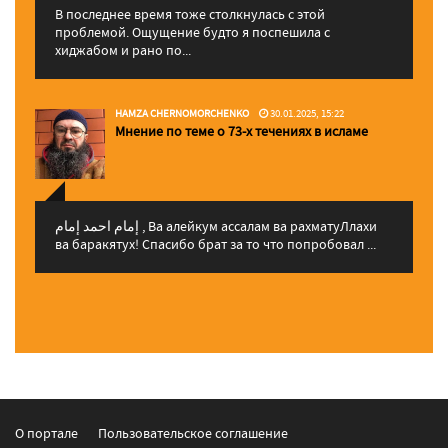
В последнее время тоже столкнулась с этой
проблемой. Ощущение будто я поспешила с
хиджабом и рано по...
HAMZA CHERNOMORCHENKO
30.01.2025, 15:22
Мнение по теме о 73-х течениях в исламе
إمام احمد إمام , Ва алейкум ассалам ва рахматуЛлахи
ва баракятух! Спасибо брат за то что попробовал ...
О портале
Пользовательское соглашение