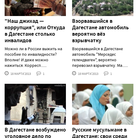
"Наш джихад —
Взорвавшийся в
коррупция", или Откуда
Дагестане автомобиль
в Дагестане столько
вероятно вёз
инвалидов
взрывчатку
Можно ли в России выжить на
Взорвавшийся в Дагестане
пособие по инвалидности?
автомобиль "Мерседес
Вполне! И даже можно
гелендваген", вероятно
нажиться. Корресп......
перевозил взрывчатку. Ма......
18 МАРТА'2013
1
18 МАРТА'2013
1
В Дагестане возбуждено
Русские мусульмане в
уголовное дело по
Дагестане: свои среди