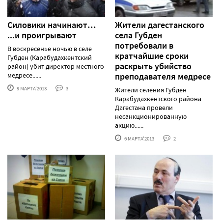
Силовики начинают…
Жители дагестанского
...и проигрывают
села Губден
потребовали в
В воскресенье ночью в селе
кратчайшие сроки
Губден (Карабудахкентский
раскрыть убийство
район) убит директор местного
медресе......
преподавателя медресе
9 МАРТА'2013
3
Жители селения Губден
Карабудахкентского района
Дагестана провели
несанкционированную
акцию......
6 МАРТА'2013
2