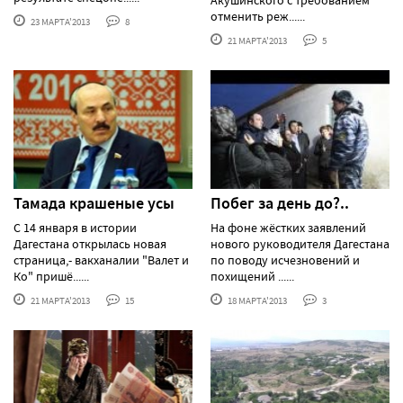
отменить реж......
23 МАРТА'2013
8
21 МАРТА'2013
5
Тамада крашеные усы
Побег за день до?..
С 14 января в истории
На фоне жёстких заявлений
Дагестана открылась новая
нового руководителя Дагестана
страница,- вакханалии "Валет и
по поводу исчезновений и
Ко" пришё......
похищений ......
21 МАРТА'2013
15
18 МАРТА'2013
3