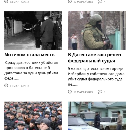
13 МАРТА'2013
12 МАРТА'2013
4
Мотивом стала месть
В Дагестане застрелен
федеральный судья
Сразу два жестоких убийства
произошло в Дагестане В
9 марта в дагестанском городе
Дагестане за один день убили
Избербаш у собственного дома
феде......
убит судья федерального суда,
пе......
11 МАРТА'2013
10 МАРТА'2013
3