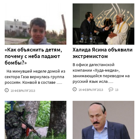
«Как объяснить детям,
Халида Ясина объявили
почему с неба падают
экстремистом
бомбы?»
В офисе дагестанской
компании «Худа-медиа»,
На минувшей неделе домой из
занимающейся переводом на
сектора Газа вернулась группа
русский язык исла......
россиян. Конвой в составе ......
16 ФЕВРАЛЯ'2013
13
18 ФЕВРАЛЯ'2013