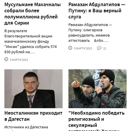
Мусульмане Махачкалы
Рамазан Абдулатипов —
собрали более
Путину: я Ваш верный
полумиллиона рублей
слуга
для Сирии
Рамазан Абдулатипов —
Путину: олигархов
В результате
равноудалить, имамов
благотворительной акции
аттестовать &nbs......
махачкалинскому фонду
"Инсан" удалось собрать 574
3 МАРТА'2013
12
830 рублей на......
5 МАРТА'2013
Неосталинизм приходит
"Необходимо победить
в Дагестан
религиозный и
секулярный
Источники из Дагестана