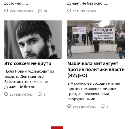
достойног......
думает. Не без осно......
16 ФЕВРАЛЯ'2013
10
12 ФЕВРАЛЯ'2013
Это совсем не круто
Махачкала митингует
против политики власти
Если Новый год выходит из
(ВИДЕО)
моды, то День святого
Валентина, похоже, и не
В Махачкале проходит митинг
думает. Не без ос......
против похищения мирных
граждан неизвестными
11 ФЕВРАЛЯ'2013
8
вооружёнными ......
10 ФЕВРАЛЯ'2013
9